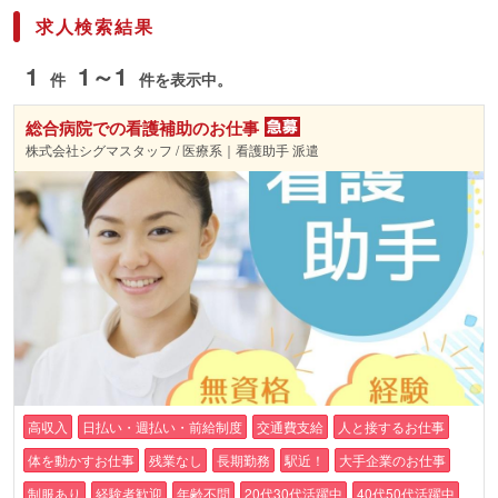
求人検索結果
1
1～1
件
件を表示中。
総合病院での看護補助のお仕事
株式会社シグマスタッフ / 医療系｜看護助手 派遣
高収入
日払い・週払い・前給制度
交通費支給
人と接するお仕事
体を動かすお仕事
残業なし
長期勤務
駅近！
大手企業のお仕事
制服あり
経験者歓迎
年齢不問
20代30代活躍中
40代50代活躍中