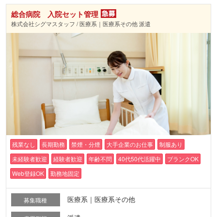
総合病院 入院セット管理
株式会社シグマスタッフ / 医療系｜医療系その他 派遣
残業なし
長期勤務
禁煙・分煙
大手企業のお仕事
制服あり
未経験者歓迎
経験者歓迎
年齢不問
40代50代活躍中
ブランクOK
Web登録OK
勤務地固定
医療系｜医療系その他
募集職種