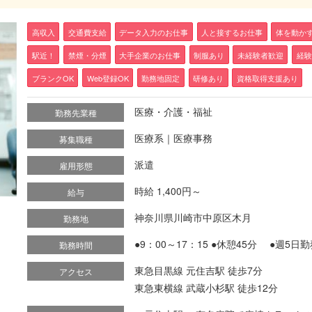
高収入
交通費支給
データ入力のお仕事
人と接するお仕事
体を動か
駅近！
禁煙・分煙
大手企業のお仕事
制服あり
未経験者歓迎
経験
ブランクOK
Web登録OK
勤務地固定
研修あり
資格取得支援あり
医療・介護・福祉
勤務先業種
医療系｜医療事務
募集職種
派遣
雇用形態
時給 1,400円～
給与
神奈川県川崎市中原区木月
勤務地
●9：00～17：15 ●休憩45分 ●週5
勤務時間
東急目黒線 元住吉駅 徒歩7分
アクセス
東急東横線 武蔵小杉駅 徒歩12分