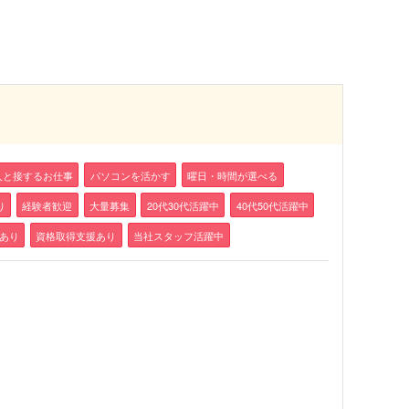
人と接するお仕事
パソコンを活かす
曜日・時間が選べる
り
経験者歓迎
大量募集
20代30代活躍中
40代50代活躍中
あり
資格取得支援あり
当社スタッフ活躍中