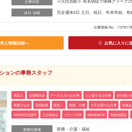
≪元住吉駅≫ 有名病院で病棟クラークのオ
仕事内容
完全週休2日 土日、祝日、年末年始、有
休日･休暇
仕事情報 No.：137917
求人情報詳細へ
お気に入りに
ーションの事務スタッフ
高収入
交通費支給
データ入力のお仕事
人と接するお仕事
体を動か
残業少なめ
長期勤務
駅近！
禁煙・分煙
大手企業のお仕事
制服あ
40代50代活躍中
土日祝休み
ブランクOK
Web登録OK
勤務地固定
医療・介護・福祉
勤務先業種