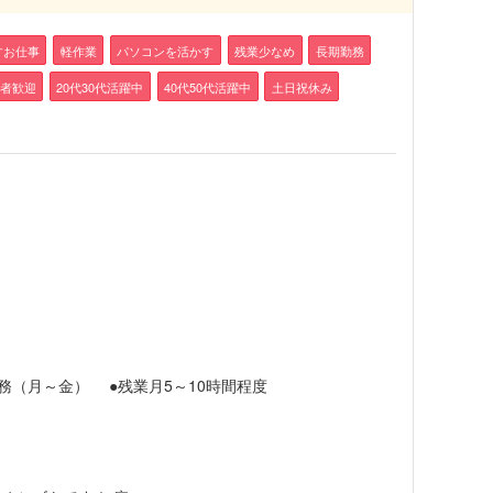
すお仕事
軽作業
パソコンを活かす
残業少なめ
長期勤務
者歓迎
20代30代活躍中
40代50代活躍中
土日祝休み
日勤務（月～金） ●残業月5～10時間程度