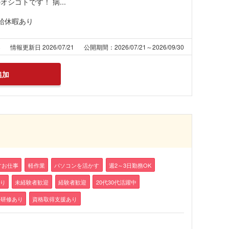
シゴトです！ 病...
給休暇あり
8
情報更新日 2026/07/21
公開期間：2026/07/21～2026/09/30
追加
すお仕事
軽作業
パソコンを活かす
週2～3日勤務OK
り
未経験者歓迎
経験者歓迎
20代30代活躍中
研修あり
資格取得支援あり