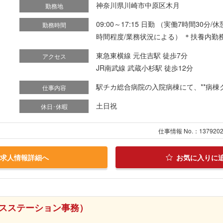
神奈川県川崎市中原区木月
勤務地
09:00～17:15 日勤 （実働7時間30
勤務時間
時間程度/業務状況による） ＊扶養内勤
東急東横線 元住吉駅 徒歩7分
アクセス
JR南武線 武蔵小杉駅 徒歩12分
駅チカ総合病院の入院病棟にて、**病棟ク
仕事内容
土日祝
休日･休暇
仕事情報 No.：137920
求人情報詳細へ
お気に入りに
スステーション事務）