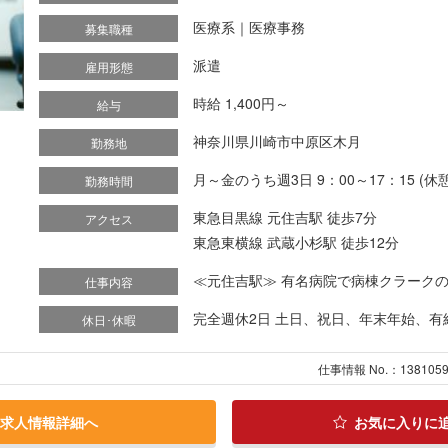
医療系｜医療事務
募集職種
派遣
雇用形態
時給 1,400円～
給与
神奈川県川崎市中原区木月
勤務地
月～金のうち週3日 9：00～17：15 (
勤務時間
東急目黒線 元住吉駅 徒歩7分
アクセス
東急東横線 武蔵小杉駅 徒歩12分
≪元住吉駅≫ 有名病院で病棟クラークのオ
仕事内容
完全週休2日 土日、祝日、年末年始、有
休日･休暇
仕事情報 No.：138105
求人情報詳細へ
お気に入りに