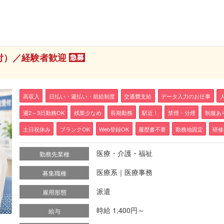
付）／経験者歓迎
高収入
日払い・週払い・前給制度
交通費支給
データ入力のお仕事
週2～3日勤務OK
残業少なめ
長期勤務
駅近！
禁煙・分煙
制服あ
土日祝休み
ブランクOK
Web登録OK
履歴書不要
勤務地固定
研修
医療・介護・福祉
勤務先業種
医療系｜医療事務
募集職種
派遣
雇用形態
時給 1,400円～
給与