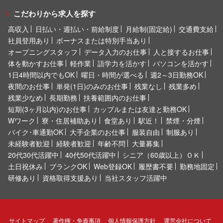
こだわりから求人を探す
高収入
日払い・週払い・前給制度
月給制(固定給)
交通費支給
社員登用あり
ボーナスまたは特別手当あり
オープニングスタッフ
データ入力のお仕事
人と接するお仕事
体を動かすお仕事
軽作業
語学力を活かす
パソコンを活かす
1日4時間以内でもOK
曜日・時間が選べる
週2～3日勤務OK
夜間のお仕事
単発(1日)のみのお仕事
残業なし
残業多め
残業少なめ
長期勤務
扶養範囲内のお仕事
短期(3ヶ月以内)のお仕事
カップルまたは友達と勤務OK
Wワーク
寮・住居補助あり
食堂あり
駅近！
禁煙・分煙
バイク･車通勤OK
大手企業のお仕事
服装自由
制服あり
未経験者歓迎
経験者歓迎
年齢不問
大量募集
20代30代活躍中
40代50代活躍中
シニア（60歳以上）ＯＫ
土日祝休み
ブランクOK
Web登録OK
履歴書不要
勤務地固定
研修あり
資格取得支援あり
当社スタッフ活躍中
サイトマップ
著作権・免責事項
個人情報保護方針
運営会社について