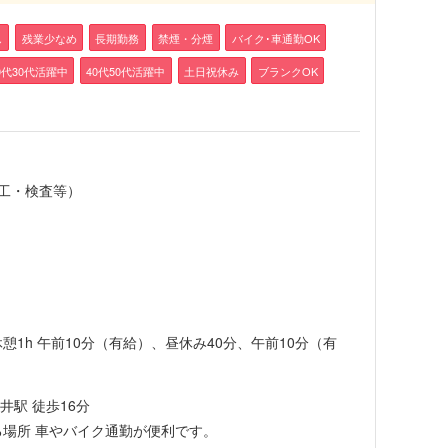
し
残業少なめ
長期勤務
禁煙・分煙
バイク･車通勤OK
0代30代活躍中
40代50代活躍中
土日祝休み
ブランクOK
工・検査等）
0:55 休憩1h 午前10分（有給）、昼休み40分、午前10分（有
井駅 徒歩16分
る場所 車やバイク通勤が便利です。