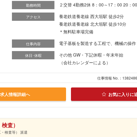
２交替 4勤務2休 8：00～17：00 20：
勤務時間
養老鉄道養老線 西大垣駅 徒歩2分
アクセス
養老鉄道養老線 北大垣駅 徒歩10分
＊無料駐車場完備
電子基板を製造する工程で、機械の操作（
仕事内容
その他 GW・下記休暇・年末年始
休日･休暇
（会社カレンダーによる）
仕事情報 No.：138248
求人情報詳細へ
お気に入りに
・検査）
工・検査等） 派遣