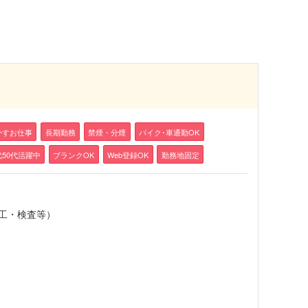
かすお仕事
長期勤務
禁煙・分煙
バイク･車通勤OK
代50代活躍中
ブランクOK
Web登録OK
勤務地固定
工・検査等）