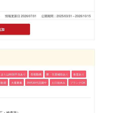
4
情報更新日 2026/07/01
公開期間：2025/03/31～2026/10/15
追加
スまたは特別手当あり
長期勤務
寮・住居補助あり
食堂あり
者歓迎
大量募集
20代30代活躍中
土日祝休み
ブランクOK
工・検査等）