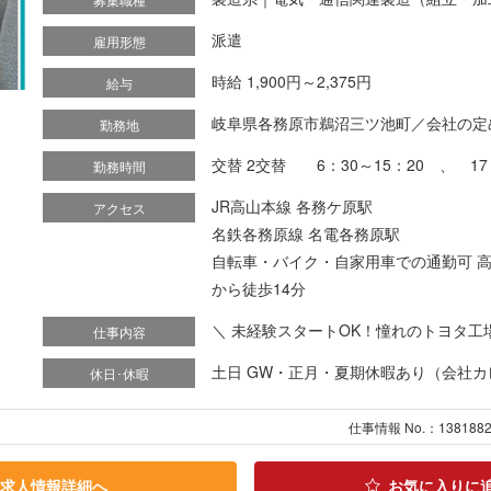
派遣
雇用形態
時給 1,900円～2,375円
給与
岐阜県各務原市鵜沼三ツ池町／会社の定
勤務地
交替 2交替 6：30～15：20 、 17
勤務時間
JR高山本線 各務ケ原駅
アクセス
名鉄各務原線 名電各務原駅
自転車・バイク・自家用車での通勤可 高
から徒歩14分
＼ 未経験スタートOK！憧れのトヨタ工場で
仕事内容
土日 GW・正月・夏期休暇あり（会社
休日･休暇
仕事情報 No.：138188
求人情報詳細へ
お気に入りに