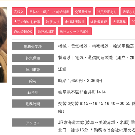
高収入
日払い・週払い・前給制度
交通費支給
社員登用あり
残業な
大手企業のお仕事
制服あり
未経験者歓迎
経験者歓迎
大量募集
2
Web登録OK
勤務地固定
当社スタッフ活躍中
機械・電気機器・精密機器・輸送用機器
勤務先業種
製造系｜電気・通信関連製造（組立・加
募集職種
派遣
雇用形態
時給 1,650円～2,063円
給与
岐阜県不破郡垂井町1414
勤務地
交替 2交替 8:15～16:45 16:40～0
勤務時間
給）
JR東海道本線(岐阜～美濃赤坂・米原) 垂
アクセス
北口 徒歩16分 ＊勤務地は会社の定め