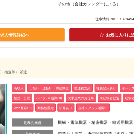
その他（会社カレンダーによる）
仕事情報 No.：137349
求人情報詳細へ
お気に入りに
工・検査等） 派遣
高収入
日払い・週払い・前給制度
交通費支給
社員登用あり
ボーナ
禁煙・分煙
バイク･車通勤OK
大手企業のお仕事
未経験者歓迎
経験
Web登録OK
勤務地固定
研修あり
当社スタッフ活躍中
機械・電気機器・精密機器・輸送用機器
勤務先業種
製造系｜電気・通信関連製造（組立・加
募集職種