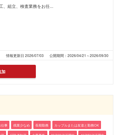
、組立、検査業務をお任...
3
情報更新日 2026/07/03
公開期間：2026/04/21～2026/09/30
追加
お仕事
残業少なめ
長期勤務
カップルまたは友達と勤務OK
歓迎
経験者歓迎
大量募集
20代30代活躍中
40代50代活躍中