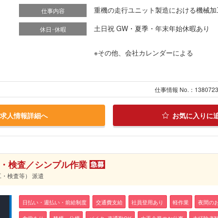
重機の走行ユニット製造における機械加工
仕事内容
土日祝 GW・夏季・年末年始休暇あり
休日･休暇
※その他、会社カレンダーによる
仕事情報 No.：138072
求人情報詳細へ
お気に入りに
工・検査／シンプル作業
工・検査等） 派遣
日払い・週払い・前給制度
交通費支給
社員登用あり
軽作業
夜間の
食堂あり
禁煙・分煙
バイク･車通勤OK
大手企業のお仕事
未経験者