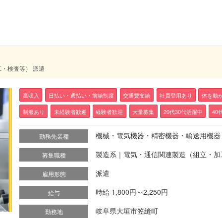
工・検査等） 派遣
高収入
日払い・週払い・前給制度
交通費支給
社員登用あり
体を動
制服あり
未経験者歓迎
経験者歓迎
大量募集
20代30代活躍中
40
機械・電気機器・精密機器・輸送用機器
勤務先業種
製造系｜電気・通信関連製造（組立・加
募集職種
派遣
雇用形態
時給 1,800円～2,250円
給与
岐阜県大垣市笠縫町
勤務地