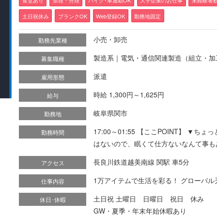
土日祝休み
ブランクOK
Web登録OK
勤務地固定
小売・卸売
勤務先業種
製造系｜電気・通信関連製造（組立・加
募集職種
派遣
雇用形態
時給 1,300円～1,625円
給与
岐阜県関市
勤務地
17:00～01:55 【ここPOINT】 
勤務時間
はないので、眠くて仕方ないなんて事も
長良川鉄道越美南線 関駅 車5分
アクセス
1万アイテムで生活を彩る！ グローバル刃物
仕事内容
土日祝 土曜日 日曜日 祝日 休み
休日･休暇
GW・夏季・年末年始休暇あり