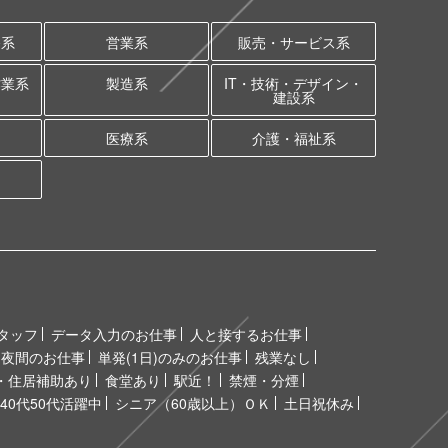
務系
営業系
販売・サービス系
作業系
製造系
IT・技術・デザイン・
建設系
医療系
介護・福祉系
タッフ
データ入力のお仕事
人と接するお仕事
夜間のお仕事
単発(1日)のみのお仕事
残業なし
・住居補助あり
食堂あり
駅近！
禁煙・分煙
40代50代活躍中
シニア（60歳以上）ＯＫ
土日祝休み