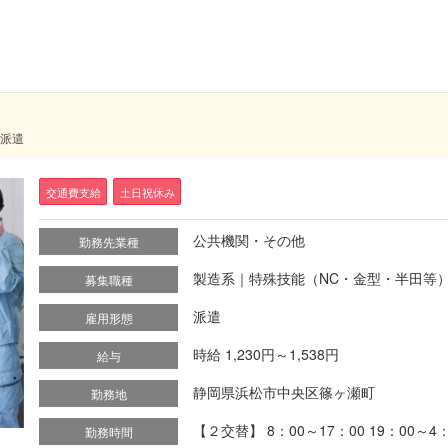
 派遣
交通費支給
土日祝休み
公共機関・その他
勤務先業種
製造系｜特殊技能（NC・金型・半田等
募集職種
派遣
雇用形態
時給 1,230円～1,538円
給与
静岡県浜松市中央区篠ヶ瀬町
勤務地
【２交替】 8：00～17：00 19：00～4
勤務時間