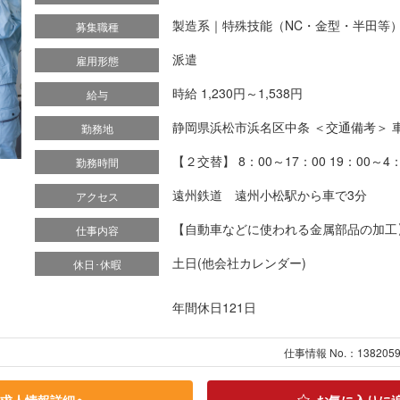
製造系｜特殊技能（NC・金型・半田等
募集職種
派遣
雇用形態
時給 1,230円～1,538円
給与
静岡県浜松市浜名区中条 ＜交通備考＞ 
勤務地
【２交替】 8：00～17：00 19：00～4
勤務時間
遠州鉄道 遠州小松駅から車で3分
アクセス
【自動車などに使われる金属部品の加工】 
仕事内容
土日(他会社カレンダー)
休日･休暇
年間休日121日
仕事情報 No.：138205
求人情報詳細へ
お気に入りに