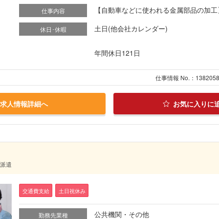
【自動車などに使われる金属部品の加工】 
仕事内容
土日(他会社カレンダー)
休日･休暇
年間休日121日
仕事情報 No.：138205
求人情報詳細へ
お気に入りに
 派遣
交通費支給
土日祝休み
公共機関・その他
勤務先業種