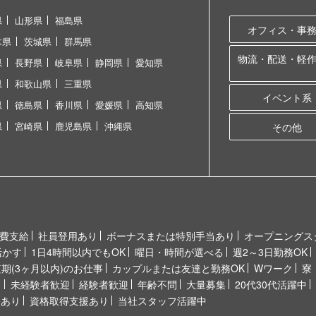
県
山形県
福島県
オフィス・事
木県
茨城県
群馬県
物流・配送・軽
県
長野県
岐阜県
静岡県
愛知県
県
和歌山県
三重県
イベント系
県
徳島県
香川県
愛媛県
高知県
県
宮崎県
鹿児島県
沖縄県
その他
費支給
社員登用あり
ボーナスまたは特別手当あり
オープニングス
活かす
1日4時間以内でもOK
曜日・時間が選べる
週2～3日勤務OK
短期(3ヶ月以内)のお仕事
カップルまたは友達と勤務OK
Wワーク
寮
り
未経験者歓迎
経験者歓迎
年齢不問
大量募集
20代30代活躍中
修あり
資格取得支援あり
当社スタッフ活躍中