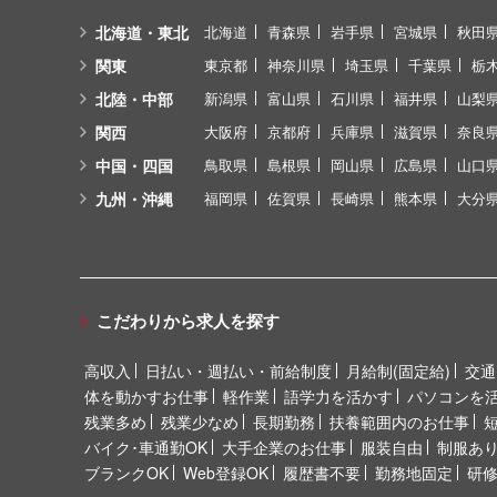
北海道・東北
北海道
青森県
岩手県
宮城県
秋田
関東
東京都
神奈川県
埼玉県
千葉県
栃
北陸・中部
新潟県
富山県
石川県
福井県
山梨
関西
大阪府
京都府
兵庫県
滋賀県
奈良
中国・四国
鳥取県
島根県
岡山県
広島県
山口
九州・沖縄
福岡県
佐賀県
長崎県
熊本県
大分
こだわりから求人を探す
高収入
日払い・週払い・前給制度
月給制(固定給)
交通
体を動かすお仕事
軽作業
語学力を活かす
パソコンを
残業多め
残業少なめ
長期勤務
扶養範囲内のお仕事
バイク･車通勤OK
大手企業のお仕事
服装自由
制服あ
ブランクOK
Web登録OK
履歴書不要
勤務地固定
研