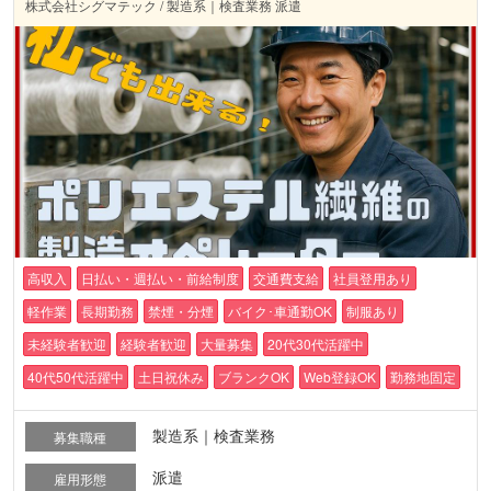
株式会社シグマテック / 製造系｜検査業務 派遣
高収入
日払い・週払い・前給制度
交通費支給
社員登用あり
軽作業
長期勤務
禁煙・分煙
バイク･車通勤OK
制服あり
未経験者歓迎
経験者歓迎
大量募集
20代30代活躍中
40代50代活躍中
土日祝休み
ブランクOK
Web登録OK
勤務地固定
製造系｜検査業務
募集職種
派遣
雇用形態