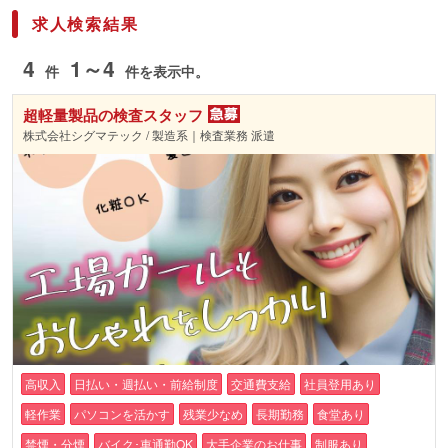
求人検索結果
4
1～4
件
件を表示中。
超軽量製品の検査スタッフ
株式会社シグマテック / 製造系｜検査業務 派遣
高収入
日払い・週払い・前給制度
交通費支給
社員登用あり
軽作業
パソコンを活かす
残業少なめ
長期勤務
食堂あり
禁煙・分煙
バイク･車通勤OK
大手企業のお仕事
制服あり