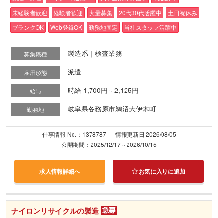
未経験者歓迎
経験者歓迎
大量募集
20代30代活躍中
土日祝休み
ブランクOK
Web登録OK
勤務地固定
当社スタッフ活躍中
製造系｜検査業務
募集職種
派遣
雇用形態
時給 1,700円～2,125円
給与
岐阜県各務原市鵜沼大伊木町
勤務地
仕事情報 No.：1378787
情報更新日 2026/08/05
公開期間：2025/12/17～2026/10/15
求人情報詳細へ
お気に入りに追加
ナイロンリサイクルの製造