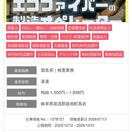
高収入
日払い・週払い・前給制度
交通費支給
社員登用あり
軽作業
長期勤務
禁煙・分煙
バイク･車通勤OK
制服あり
未経験者歓迎
経験者歓迎
大量募集
20代30代活躍中
40代50代活躍中
土日祝休み
ブランクOK
Web登録OK
勤務地固定
製造系｜検査業務
募集職種
派遣
雇用形態
時給 1,550円～1,938円
給与
岐阜県加茂郡坂祝町黒岩
勤務地
仕事情報 No.：1378727
情報更新日 2026/07/13
公開期間：2025/12/12～2026/10/31