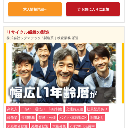
求人情報詳細へ
お気に入りに追加
リサイクル繊維の製造
株式会社シグマテック / 製造系｜検査業務 派遣
高収入
日払い・週払い・前給制度
交通費支給
社員登用あり
軽作業
長期勤務
禁煙・分煙
バイク･車通勤OK
制服あり
未経験者歓迎
経験者歓迎
大量募集
20代30代活躍中