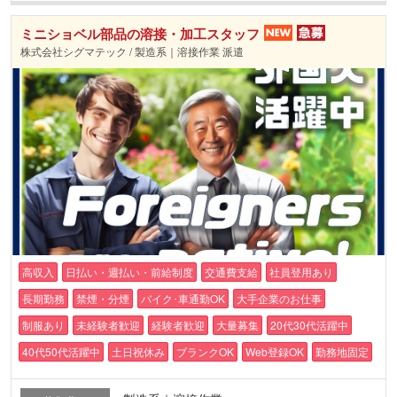
ミニショベル部品の溶接・加工スタッフ
株式会社シグマテック / 製造系｜溶接作業 派遣
高収入
日払い・週払い・前給制度
交通費支給
社員登用あり
長期勤務
禁煙・分煙
バイク･車通勤OK
大手企業のお仕事
制服あり
未経験者歓迎
経験者歓迎
大量募集
20代30代活躍中
40代50代活躍中
土日祝休み
ブランクOK
Web登録OK
勤務地固定