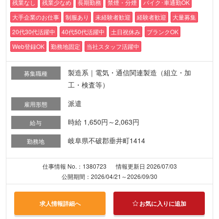
残業なし
残業少なめ
長期勤務
禁煙・分煙
バイク･車通勤OK
大手企業のお仕事
制服あり
未経験者歓迎
経験者歓迎
大量募集
20代30代活躍中
40代50代活躍中
土日祝休み
ブランクOK
Web登録OK
勤務地固定
当社スタッフ活躍中
製造系｜電気・通信関連製造（組立・加
募集職種
工・検査等）
派遣
雇用形態
時給 1,650円～2,063円
給与
岐阜県不破郡垂井町1414
勤務地
仕事情報 No.：1380723
情報更新日 2026/07/03
公開期間：2026/04/21～2026/09/30
求人情報詳細へ
お気に入りに追加