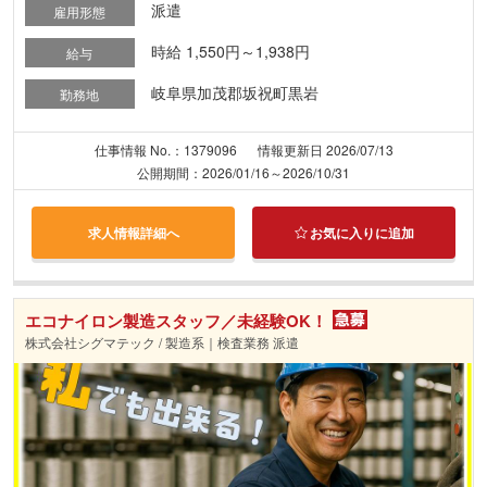
派遣
雇用形態
時給 1,550円～1,938円
給与
岐阜県加茂郡坂祝町黒岩
勤務地
仕事情報 No.：1379096
情報更新日 2026/07/13
公開期間：2026/01/16～2026/10/31
求人情報詳細へ
お気に入りに追加
エコナイロン製造スタッフ／未経験OK！
株式会社シグマテック / 製造系｜検査業務 派遣