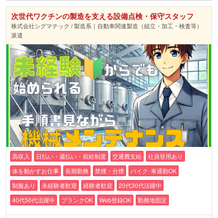
次世代ワクチンの製造を支える設備点検・保守スタッフ
株式会社シグマテック / 製造系｜自動車関連製造（組立・加工・検査等）
派遣
高収入
日払い・週払い・前給制度
交通費支給
社員登用あり
体を動かすお仕事
長期勤務
禁煙・分煙
バイク･車通勤OK
制服あり
未経験者歓迎
経験者歓迎
20代30代活躍中
40代50代活躍中
ブランクOK
Web登録OK
勤務地固定