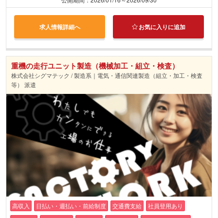
求人情報詳細へ
お気に入りに追加
重機の走行ユニット製造（機械加工・組立・検査）
株式会社シグマテック / 製造系｜電気・通信関連製造（組立・加工・検査
等） 派遣
高収入
日払い・週払い・前給制度
交通費支給
社員登用あり