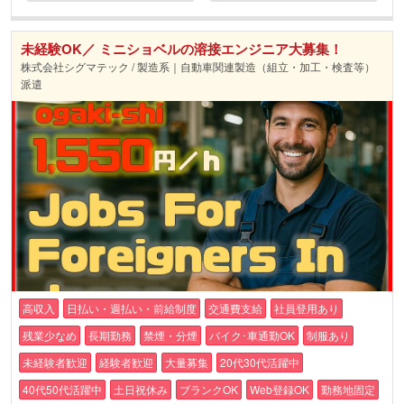
未経験OK／ ミニショベルの溶接エンジニア大募集！
株式会社シグマテック / 製造系｜自動車関連製造（組立・加工・検査等）
派遣
高収入
日払い・週払い・前給制度
交通費支給
社員登用あり
残業少なめ
長期勤務
禁煙・分煙
バイク･車通勤OK
制服あり
未経験者歓迎
経験者歓迎
大量募集
20代30代活躍中
40代50代活躍中
土日祝休み
ブランクOK
Web登録OK
勤務地固定