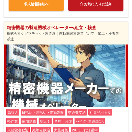
求人情報詳細へ
お気に入りに追加
精密機器の製造機械オペレーター/組立・検査
株式会社シグマテック / 製造系｜自動車関連製造（組立・加工・検査等）
派遣
高収入
日払い・週払い・前給制度
交通費支給
社員登用あり
軽作業
長期勤務
駅近！
禁煙・分煙
バイク･車通勤OK
未経験者歓迎
経験者歓迎
大量募集
20代30代活躍中