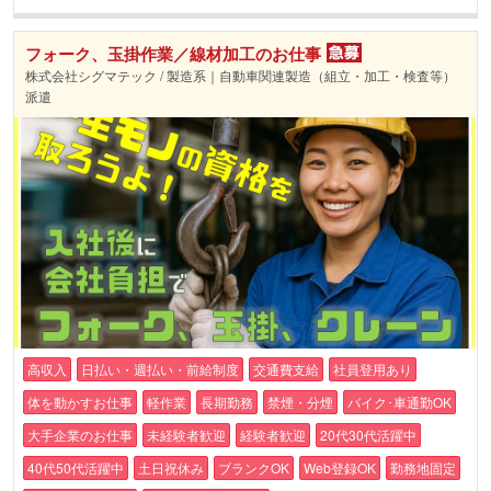
フォーク、玉掛作業／線材加工のお仕事
株式会社シグマテック / 製造系｜自動車関連製造（組立・加工・検査等）
派遣
高収入
日払い・週払い・前給制度
交通費支給
社員登用あり
体を動かすお仕事
軽作業
長期勤務
禁煙・分煙
バイク･車通勤OK
大手企業のお仕事
未経験者歓迎
経験者歓迎
20代30代活躍中
40代50代活躍中
土日祝休み
ブランクOK
Web登録OK
勤務地固定