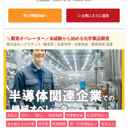
求人情報詳細へ
お気に入りに追加
＼製造オペレーター／未経験から始める化学製品製造
株式会社シグマテック / 製造系｜生産管理・生産技術・製造技術 派遣
高収入
日払い・週払い・前給制度
交通費支給
社員登用あり
体を動かすお仕事
軽作業
長期勤務
寮・住居補助あり
食堂あり