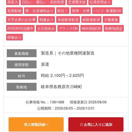
高収入
日払い・週払い・前給制度
交通費支給
社員登用あり
長期勤務
寮・住居補助あり
駅近！
禁煙・分煙
バイク･車通勤OK
大手企業のお仕事
制服あり
未経験者歓迎
経験者歓迎
大量募集
20代30代活躍中
土日祝休み
ブランクOK
Web登録OK
勤務地固定
研修あり
製造系｜その他業種関連製造
募集職種
派遣
雇用形態
時給 2,100円～2,625円
給与
岐阜県各務原市川崎町
勤務地
仕事情報 No.：1381488
情報更新日 2026/08/06
公開期間：2026/06/05～2026/10/31
求人情報詳細へ
お気に入りに追加