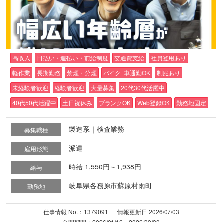
高収入
日払い・週払い・前給制度
交通費支給
社員登用あり
軽作業
長期勤務
禁煙・分煙
バイク･車通勤OK
制服あり
未経験者歓迎
経験者歓迎
大量募集
20代30代活躍中
40代50代活躍中
土日祝休み
ブランクOK
Web登録OK
勤務地固定
製造系｜検査業務
募集職種
派遣
雇用形態
時給 1,550円～1,938円
給与
岐阜県各務原市蘇原村雨町
勤務地
仕事情報 No.：1379091
情報更新日 2026/07/03
公開期間：2026/01/16～2026/09/30