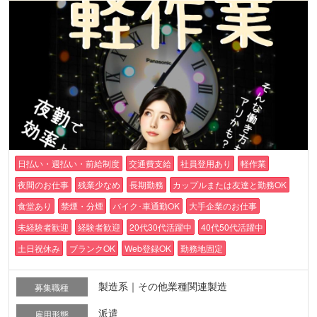
日払い・週払い・前給制度
交通費支給
社員登用あり
軽作業
夜間のお仕事
残業少なめ
長期勤務
カップルまたは友達と勤務OK
食堂あり
禁煙・分煙
バイク･車通勤OK
大手企業のお仕事
未経験者歓迎
経験者歓迎
20代30代活躍中
40代50代活躍中
土日祝休み
ブランクOK
Web登録OK
勤務地固定
製造系｜その他業種関連製造
募集職種
派遣
雇用形態