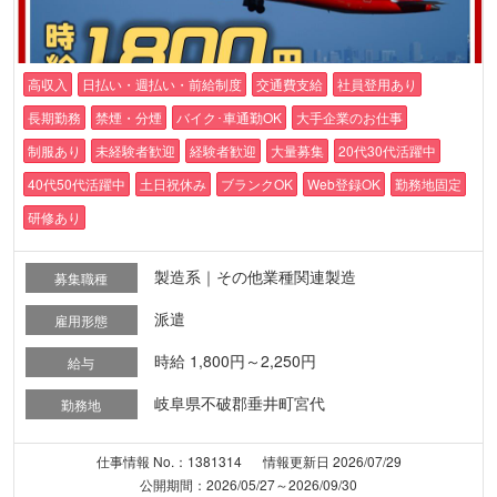
高収入
日払い・週払い・前給制度
交通費支給
社員登用あり
長期勤務
禁煙・分煙
バイク･車通勤OK
大手企業のお仕事
制服あり
未経験者歓迎
経験者歓迎
大量募集
20代30代活躍中
40代50代活躍中
土日祝休み
ブランクOK
Web登録OK
勤務地固定
研修あり
製造系｜その他業種関連製造
募集職種
派遣
雇用形態
時給 1,800円～2,250円
給与
岐阜県不破郡垂井町宮代
勤務地
仕事情報 No.：1381314
情報更新日 2026/07/29
公開期間：2026/05/27～2026/09/30