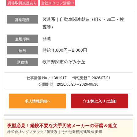
資格取得支援あり
当社スタッフ活躍中
製造系｜自動車関連製造（組立・加工・検
募集職種
査等）
派遣
雇用形態
時給 1,600円～2,000円
給与
岐阜県関市のぞみケ丘
勤務地
仕事情報 No.：1381917
情報更新日 2026/07/01
公開期間：2026/06/26～2026/09/30
求人情報詳細へ
お気に入りに追加
夜型必見！経験不要な大手刃物メーカーの研磨＆組立
株式会社シグマテック / 製造系｜その他業種関連製造 派遣