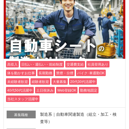
高収入
日払い・週払い・前給制度
交通費支給
社員登用あり
体を動かすお仕事
長期勤務
禁煙・分煙
バイク･車通勤OK
未経験者歓迎
経験者歓迎
大量募集
20代30代活躍中
40代50代活躍中
土日祝休み
Web登録OK
勤務地固定
当社スタッフ活躍中
製造系｜自動車関連製造（組立・加工・検
募集職種
査等）