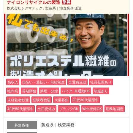
ナイロンリサイクルの製造
株式会社シグマテック / 製造系｜検査業務 派遣
高収入
日払い・週払い・前給制度
交通費支給
社員登用あり
軽作業
長期勤務
禁煙・分煙
バイク･車通勤OK
制服あり
未経験者歓迎
経験者歓迎
大量募集
20代30代活躍中
40代50代活躍中
土日祝休み
ブランクOK
Web登録OK
勤務地固定
製造系｜検査業務
募集職種