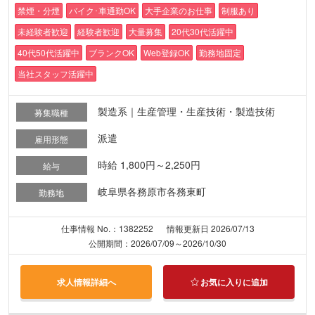
禁煙・分煙
バイク･車通勤OK
大手企業のお仕事
制服あり
未経験者歓迎
経験者歓迎
大量募集
20代30代活躍中
40代50代活躍中
ブランクOK
Web登録OK
勤務地固定
当社スタッフ活躍中
製造系｜生産管理・生産技術・製造技術
募集職種
派遣
雇用形態
時給 1,800円～2,250円
給与
岐阜県各務原市各務東町
勤務地
仕事情報 No.：1382252
情報更新日 2026/07/13
公開期間：2026/07/09～2026/10/30
求人情報詳細へ
お気に入りに追加