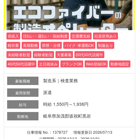
高収入
日払い・週払い・前給制度
交通費支給
社員登用あり
軽作業
長期勤務
禁煙・分煙
バイク･車通勤OK
制服あり
未経験者歓迎
経験者歓迎
大量募集
20代30代活躍中
40代50代活躍中
土日祝休み
ブランクOK
Web登録OK
勤務地固定
製造系｜検査業務
募集職種
派遣
雇用形態
時給 1,550円～1,938円
給与
岐阜県加茂郡坂祝町黒岩
勤務地
仕事情報 No.：1378727
情報更新日 2026/07/13
公開期間：2025/12/12～2026/10/31