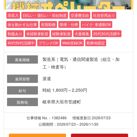
高収入
日払い・週払い・前給制度
交通費支給
社員登用あり
体を動かすお仕事
長期勤務
禁煙・分煙
バイク･車通勤OK
制服あり
未経験者歓迎
経験者歓迎
大量募集
20代30代活躍中
40代50代活躍中
ブランクOK
Web登録OK
勤務地固定
製造系｜電気・通信関連製造（組立・加
募集職種
工・検査等）
派遣
雇用形態
時給 1,800円～2,250円
給与
岐阜県大垣市笠縫町
勤務地
仕事情報 No.：1382486
情報更新日 2026/07/23
公開期間：2026/07/23～2026/11/30