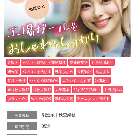
高収入
日払い・週払い・前給制度
交通費支給
社員登用あり
軽作業
パソコンを活かす
残業少なめ
長期勤務
食堂あり
禁煙・分煙
バイク･車通勤OK
大手企業のお仕事
制服あり
未経験者歓迎
経験者歓迎
大量募集
20代30代活躍中
土日祝休み
ブランクOK
Web登録OK
勤務地固定
当社スタッフ活躍中
製造系｜検査業務
募集職種
派遣
雇用形態