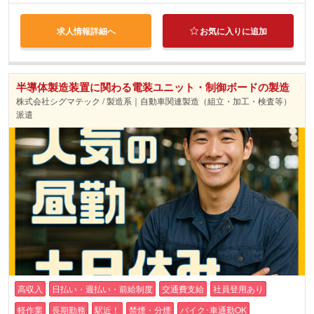
求人情報詳細へ
お気に入りに追加
半導体製造装置に関わる電装ユニット・制御ボードの製造
株式会社シグマテック / 製造系｜自動車関連製造（組立・加工・検査等）
派遣
高収入
日払い・週払い・前給制度
交通費支給
社員登用あり
軽作業
長期勤務
駅近！
禁煙・分煙
バイク･車通勤OK