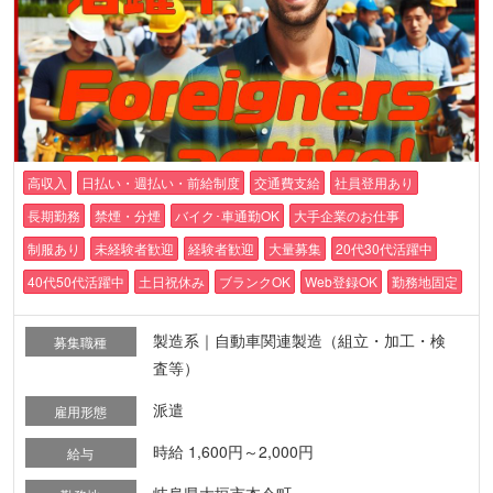
高収入
日払い・週払い・前給制度
交通費支給
社員登用あり
長期勤務
禁煙・分煙
バイク･車通勤OK
大手企業のお仕事
制服あり
未経験者歓迎
経験者歓迎
大量募集
20代30代活躍中
40代50代活躍中
土日祝休み
ブランクOK
Web登録OK
勤務地固定
製造系｜自動車関連製造（組立・加工・検
募集職種
査等）
派遣
雇用形態
時給 1,600円～2,000円
給与
岐阜県大垣市本今町