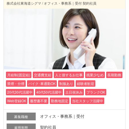
株式会社東海道シグマ / オフィス・事務系｜受付 契約社員
月給制(固定給)
交通費支給
人と接するお仕事
残業少なめ
長期勤務
禁煙・分煙
バイク･車通勤OK
制服あり
経験者歓迎
20代30代活躍中
40代50代活躍中
土日祝休み
ブランクOK
Web登録OK
履歴書不要
勤務地固定
当社スタッフ活躍中
オフィス・事務系｜受付
募集職種
契約社員
雇用形態