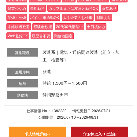
残業少なめ
長期勤務
カップルまたは友達と勤務OK
食堂あり
禁煙・分煙
バイク･車通勤OK
大手企業のお仕事
制服あり
未経験者歓迎
経験者歓迎
20代30代活躍中
土日祝休み
Web登録OK
履歴書不要
勤務地固定
製造系｜電気・通信関連製造（組立・加
募集職種
工・検査等）
派遣
雇用形態
時給 1,500円～1,500円
給与
静岡県磐田市
勤務地
仕事情報 No.：1382280
情報更新日 2026/07/31
公開期間：2026/07/10～2026/08/31
求人情報詳細へ
お気に入りに追加