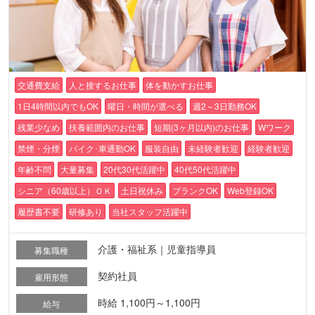
交通費支給
人と接するお仕事
体を動かすお仕事
1日4時間以内でもOK
曜日・時間が選べる
週2～3日勤務OK
残業少なめ
扶養範囲内のお仕事
短期(3ヶ月以内)のお仕事
Wワーク
禁煙・分煙
バイク･車通勤OK
服装自由
未経験者歓迎
経験者歓迎
年齢不問
大量募集
20代30代活躍中
40代50代活躍中
シニア（60歳以上）ＯＫ
土日祝休み
ブランクOK
Web登録OK
履歴書不要
研修あり
当社スタッフ活躍中
介護・福祉系｜児童指導員
募集職種
契約社員
雇用形態
時給 1,100円～1,100円
給与