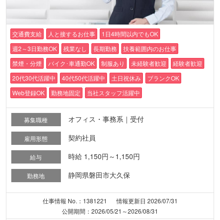
交通費支給
人と接するお仕事
1日4時間以内でもOK
週2～3日勤務OK
残業なし
長期勤務
扶養範囲内のお仕事
禁煙・分煙
バイク･車通勤OK
制服あり
未経験者歓迎
経験者歓迎
20代30代活躍中
40代50代活躍中
土日祝休み
ブランクOK
Web登録OK
勤務地固定
当社スタッフ活躍中
オフィス・事務系｜受付
募集職種
契約社員
雇用形態
時給 1,150円～1,150円
給与
静岡県磐田市大久保
勤務地
仕事情報 No.：1381221
情報更新日 2026/07/31
公開期間：2026/05/21～2026/08/31