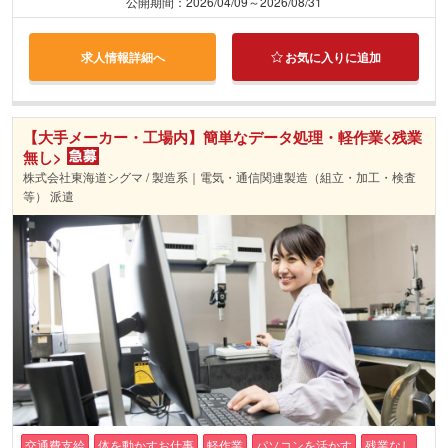
公開期間：2026/04/09～2026/08/31
求人情報詳細へ
お気に入りに追加
【大手メーカー・工場内】簡単なデータ処理・軽作業<残業
無し>
株式会社東海道シグマ / 製造系｜電気・通信関連製造（組立・加工・検査
等） 派遣
交通費支給
体を動かすお仕事
軽作業
パソコンを活かす
残業なし