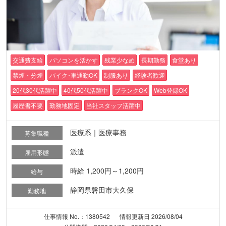
交通費支給
パソコンを活かす
残業少なめ
長期勤務
食堂あり
禁煙・分煙
バイク･車通勤OK
制服あり
経験者歓迎
20代30代活躍中
40代50代活躍中
ブランクOK
Web登録OK
履歴書不要
勤務地固定
当社スタッフ活躍中
医療系｜医療事務
募集職種
派遣
雇用形態
時給 1,200円～1,200円
給与
静岡県磐田市大久保
勤務地
仕事情報 No.：1380542
情報更新日 2026/08/04