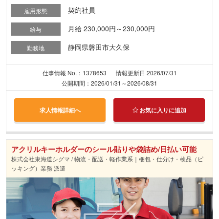
契約社員
雇用形態
月給 230,000円～230,000円
給与
静岡県磐田市大久保
勤務地
仕事情報 No.：1378653
情報更新日 2026/07/31
公開期間：2026/01/31～2026/08/31
求人情報詳細へ
お気に入りに追加
アクリルキーホルダーのシール貼りや袋詰め/日払い可能
株式会社東海道シグマ / 物流・配送・軽作業系｜梱包・仕分け・検品（ピ
ッキング）業務 派遣