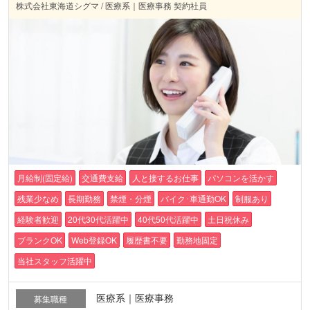
株式会社東海道シグマ / 医療系｜医療事務 契約社員
月給制(固定給)
交通費支給
人と接するお仕事
パソコンを活かす
残業少なめ
長期勤務
禁煙・分煙
バイク･車通勤OK
制服あり
経験者歓迎
20代30代活躍中
40代50代活躍中
土日祝休み
ブランクOK
Web登録OK
履歴書不要
勤務地固定
当社スタッフ活躍中
医療系｜医療事務
募集職種