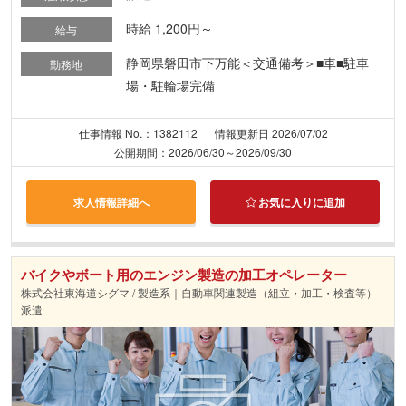
時給 1,200円～
給与
静岡県磐田市下万能＜交通備考＞■車■駐車
勤務地
場・駐輪場完備
仕事情報 No.：1382112
情報更新日 2026/07/02
公開期間：2026/06/30～2026/09/30
求人情報詳細へ
お気に入りに追加
バイクやボート用のエンジン製造の加工オペレーター
株式会社東海道シグマ / 製造系｜自動車関連製造（組立・加工・検査等）
派遣