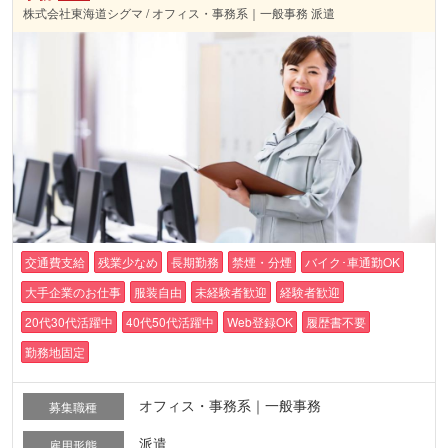
株式会社東海道シグマ / オフィス・事務系｜一般事務 派遣
交通費支給
残業少なめ
長期勤務
禁煙・分煙
バイク･車通勤OK
大手企業のお仕事
服装自由
未経験者歓迎
経験者歓迎
20代30代活躍中
40代50代活躍中
Web登録OK
履歴書不要
勤務地固定
オフィス・事務系｜一般事務
募集職種
派遣
雇用形態