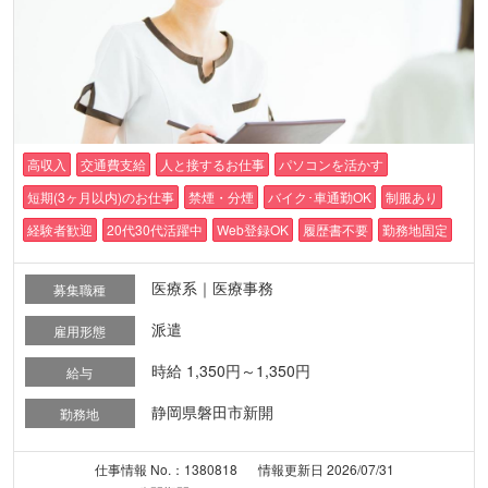
高収入
交通費支給
人と接するお仕事
パソコンを活かす
短期(3ヶ月以内)のお仕事
禁煙・分煙
バイク･車通勤OK
制服あり
経験者歓迎
20代30代活躍中
Web登録OK
履歴書不要
勤務地固定
医療系｜医療事務
募集職種
派遣
雇用形態
時給 1,350円～1,350円
給与
静岡県磐田市新開
勤務地
仕事情報 No.：1380818
情報更新日 2026/07/31