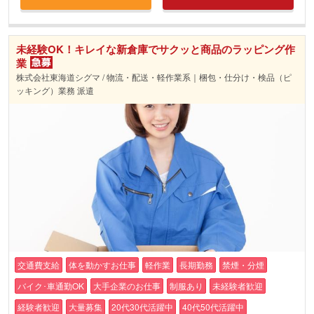
未経験OK！キレイな新倉庫でサクッと商品のラッピング作
業
株式会社東海道シグマ / 物流・配送・軽作業系｜梱包・仕分け・検品（ピ
ッキング）業務 派遣
交通費支給
体を動かすお仕事
軽作業
長期勤務
禁煙・分煙
バイク･車通勤OK
大手企業のお仕事
制服あり
未経験者歓迎
経験者歓迎
大量募集
20代30代活躍中
40代50代活躍中