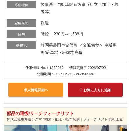
製造系｜自動車関連製造（組立・加工・検
募集職種
査等）
派遣
雇用形態
時給 1,230円～1,538円
給与
静岡県磐田市合代島 ＜交通備考＞ 車通勤
勤務地
可/駐車場・駐輪場完備
仕事情報 No.：1382063
情報更新日 2026/07/02
公開期間：2026/06/30～2026/09/30
求人情報詳細へ
お気に入りに追加
部品の運搬/リーチフォークリフト
株式会社東海道シグマ / 物流・配送・軽作業系｜フォークリフト作業 派遣