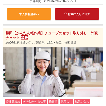
公開期間：2026/04/28～2026/08/31
求人情報詳細へ
お気に入りに追加
磐田【かんたん軽作業】チューブのセット取り外し・外観
チェック
株式会社東海道シグマ / 製造系｜組立・加工・検査 派遣
交通費支給
体を動かすお仕事
軽作業
残業なし
残業少なめ