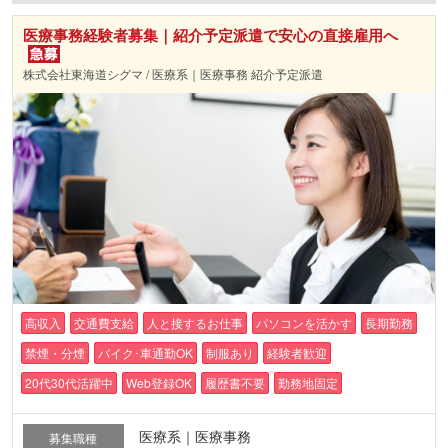
医療事務経験者募集｜紹介予定派遣で安心の直接雇用へ
株式会社東海道シグマ / 医療系｜医療事務 紹介予定派遣
高収入
交通費支給
人と接するお仕事
パソコンを活かす
長期勤務
禁煙・分煙
バイク･車通勤OK
制服あり
経験者歓迎
20代30代活躍中
Web登録OK
履歴書不要
勤務地固定
医療系｜医療事務
募集職種