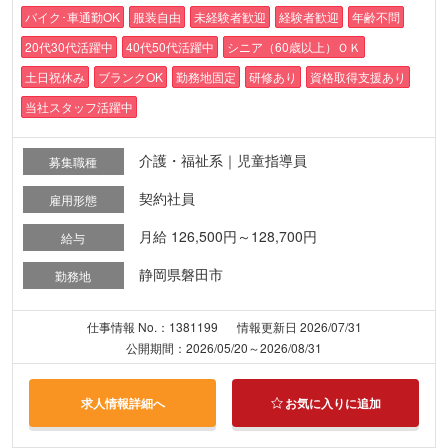
バイク･車通勤OK
服装自由
未経験者歓迎
経験者歓迎
年齢不問
20代30代活躍中
40代50代活躍中
シニア（60歳以上）ＯＫ
土日祝休み
ブランクOK
勤務地固定
研修あり
資格取得支援あり
当社スタッフ活躍中
介護・福祉系｜児童指導員
募集職種
契約社員
雇用形態
月給 126,500円～128,700円
給与
静岡県磐田市
勤務地
仕事情報 No.：1381199
情報更新日 2026/07/31
公開期間：2026/05/20～2026/08/31
求人情報詳細へ
お気に入りに追加