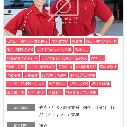
日払い・週払い・前給制度
交通費支給
軽作業
曜日・時間が選べる
週2～3日勤務OK
単発(1日)のみのお仕事
残業なし
扶養範囲内のお仕事
カップルまたは友達と勤務OK
Wワーク
禁煙・分煙
バイク･車通勤OK
服装自由
未経験者歓迎
経験者歓迎
年齢不問
大量募集
20代30代活躍中
40代50代活躍中
シニア（60歳以上）ＯＫ
土日祝休み
ブランクOK
Web登録OK
履歴書不要
勤務地固定
研修あり
当社スタッフ活躍中
物流・配送・軽作業系｜梱包・仕分け・検
募集職種
品（ピッキング）業務
派遣
雇用形態