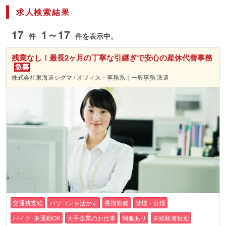
求人検索結果
17
1～17
件
件を表示中。
残業なし！最長2ヶ月の丁寧な引継ぎで安心の産休代替事務
株式会社東海道シグマ / オフィス・事務系｜一般事務 派遣
交通費支給
パソコンを活かす
長期勤務
禁煙・分煙
バイク･車通勤OK
大手企業のお仕事
制服あり
未経験者歓迎