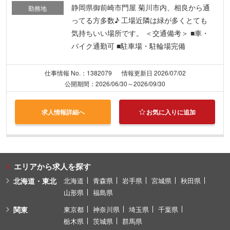
静岡県御前崎市門屋 菊川市内、相良から通
勤務地
ってる方多数♪ 工場近隣は緑が多くとても
気持ちいい場所です。 ＜交通備考＞ ■車・
バイク通勤可 ■駐車場・駐輪場完備
仕事情報 No.：1382079
情報更新日 2026/07/02
公開期間：2026/06/30～2026/09/30
求人情報詳細へ
お気に入りに追加
エリアから求人を探す
北海道・東北
北海道
青森県
岩手県
宮城県
秋田県
山形県
福島県
関東
東京都
神奈川県
埼玉県
千葉県
栃木県
茨城県
群馬県