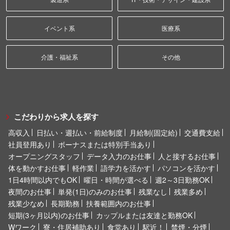
イベント系
医療系
介護・福祉系
その他
こだわりから求人を探す
高収入
日払い・週払い・前給制度
月給制(固定給)
交通費支給
社員登用あり
ボーナスまたは特別手当あり
オープニングスタッフ
データ入力のお仕事
人と接するお仕事
体を動かすお仕事
軽作業
語学力を活かす
パソコンを活かす
1日4時間以内でもOK
曜日・時間が選べる
週2～3日勤務OK
夜間のお仕事
単発(1日)のみのお仕事
残業なし
残業多め
残業少なめ
長期勤務
扶養範囲内のお仕事
短期(3ヶ月以内)のお仕事
カップルまたは友達と勤務OK
Wワーク
寮・住居補助あり
食堂あり
駅近！
禁煙・分煙