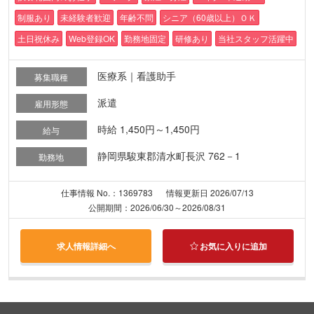
制服あり
未経験者歓迎
年齢不問
シニア（60歳以上）ＯＫ
土日祝休み
Web登録OK
勤務地固定
研修あり
当社スタッフ活躍中
医療系｜看護助手
募集職種
派遣
雇用形態
時給 1,450円～1,450円
給与
静岡県駿東郡清水町長沢 762－1
勤務地
仕事情報 No.：1369783
情報更新日 2026/07/13
公開期間：2026/06/30～2026/08/31
求人情報詳細へ
お気に入りに追加