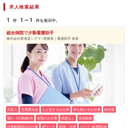
求人検索結果
1
1～1
件
件を表示中。
総合病院で夕勤看護助手
株式会社東海道シグマ / 医療系｜看護助手 派遣
高収入
交通費支給
人と接するお仕事
体を動かすお仕事
軽作業
週2～3日勤務OK
夜間のお仕事
残業なし
長期勤務
扶養範囲内のお仕事
Wワーク
禁煙・分煙
バイク･車通勤OK