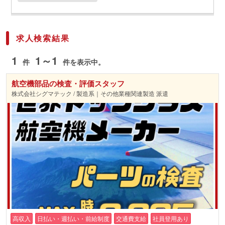
求人検索結果
1
1～1
件
件を表示中。
航空機部品の検査・評価スタッフ
株式会社シグマテック / 製造系｜その他業種関連製造 派遣
高収入
日払い・週払い・前給制度
交通費支給
社員登用あり