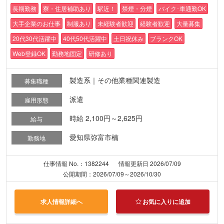
長期勤務
寮・住居補助あり
駅近！
禁煙・分煙
バイク･車通勤OK
大手企業のお仕事
制服あり
未経験者歓迎
経験者歓迎
大量募集
20代30代活躍中
40代50代活躍中
土日祝休み
ブランクOK
Web登録OK
勤務地固定
研修あり
製造系｜その他業種関連製造
募集職種
派遣
雇用形態
時給 2,100円～2,625円
給与
愛知県弥富市楠
勤務地
仕事情報 No.：1382244
情報更新日 2026/07/09
公開期間：2026/07/09～2026/10/30
求人情報詳細へ
お気に入りに追加