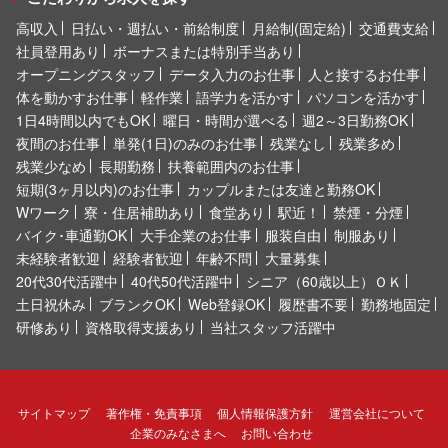
高収入
日払い・週払い・前給制度
月給制(固定給)
交通費支給
社員登用あり
ボーナスまたは特別手当あり
オープニングスタッフ
データ入力のお仕事
人と接するお仕事
体を動かすお仕事
軽作業
語学力を活かす
パソコンを活かす
1日4時間以内でもOK
曜日・時間が選べる
週2～3日勤務OK
夜間のお仕事
単発(1日)のみのお仕事
残業なし
残業多め
残業少なめ
長期勤務
扶養範囲内のお仕事
短期(3ヶ月以内)のお仕事
カップルまたは友達と勤務OK
Wワーク
寮・住居補助あり
食堂あり
駅近！
禁煙・分煙
バイク･車通勤OK
大手企業のお仕事
服装自由
制服あり
未経験者歓迎
経験者歓迎
年齢不問
大量募集
20代30代活躍中
40代50代活躍中
シニア（60歳以上）ＯＫ
土日祝休み
ブランクOK
Web登録OK
履歴書不要
勤務地固定
研修あり
資格取得支援あり
当社スタッフ活躍中
サイトマップ
著作権・免責事項
個人情報保護方針
運営会社について
企業のみなさまへ
お問い合わせ