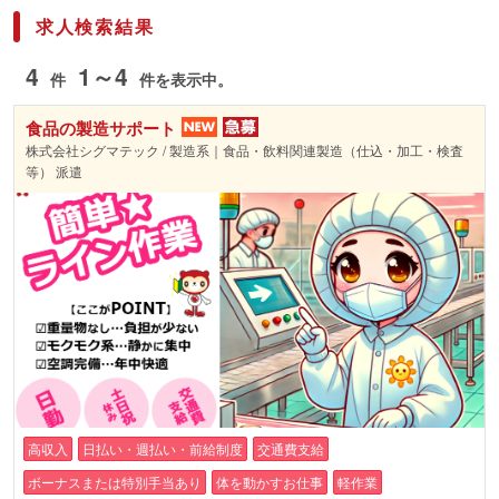
求人検索結果
4
1～4
件
件を表示中。
食品の製造サポート
株式会社シグマテック / 製造系｜食品・飲料関連製造（仕込・加工・検査
等） 派遣
高収入
日払い・週払い・前給制度
交通費支給
ボーナスまたは特別手当あり
体を動かすお仕事
軽作業