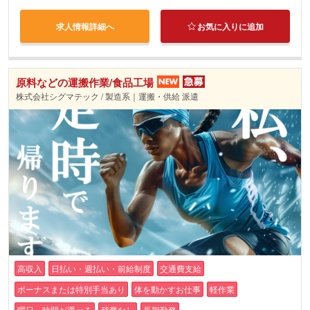
求人情報詳細へ
お気に入りに追加
原料などの運搬作業/食品工場
株式会社シグマテック / 製造系｜運搬・供給 派遣
高収入
日払い・週払い・前給制度
交通費支給
ボーナスまたは特別手当あり
体を動かすお仕事
軽作業
曜日・時間が選べる
残業なし
長期勤務