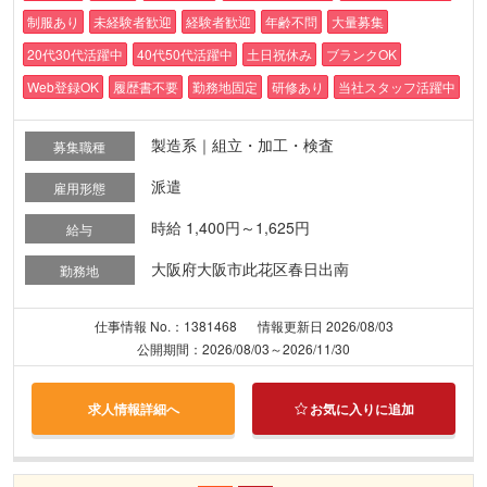
制服あり
未経験者歓迎
経験者歓迎
年齢不問
大量募集
20代30代活躍中
40代50代活躍中
土日祝休み
ブランクOK
Web登録OK
履歴書不要
勤務地固定
研修あり
当社スタッフ活躍中
製造系｜組立・加工・検査
募集職種
派遣
雇用形態
時給 1,400円～1,625円
給与
大阪府大阪市此花区春日出南
勤務地
仕事情報 No.：1381468
情報更新日 2026/08/03
公開期間：2026/08/03～2026/11/30
求人情報詳細へ
お気に入りに追加