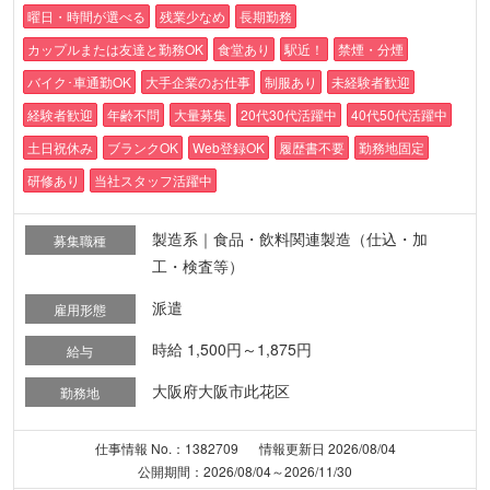
曜日・時間が選べる
残業少なめ
長期勤務
カップルまたは友達と勤務OK
食堂あり
駅近！
禁煙・分煙
バイク･車通勤OK
大手企業のお仕事
制服あり
未経験者歓迎
経験者歓迎
年齢不問
大量募集
20代30代活躍中
40代50代活躍中
土日祝休み
ブランクOK
Web登録OK
履歴書不要
勤務地固定
研修あり
当社スタッフ活躍中
製造系｜食品・飲料関連製造（仕込・加
募集職種
工・検査等）
派遣
雇用形態
時給 1,500円～1,875円
給与
大阪府大阪市此花区
勤務地
仕事情報 No.：1382709
情報更新日 2026/08/04
公開期間：2026/08/04～2026/11/30