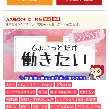
ガス機器の組立・検品
株式会社シグマテック / 製造系｜組立・加工・検査 派遣
高収入
日払い・週払い・前給制度
交通費支給
オープニングスタッフ
軽作業
曜日・時間が選べる
残業少なめ
長期勤務
短期(3ヶ月以内)のお仕事
カップルまたは友達と勤務OK
食堂あり
駅近！
禁煙・分煙
バイク･車通勤OK
大手企業のお仕事