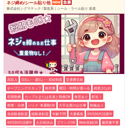
ネジ締め/シール貼り他
株式会社シグマテック / 製造系｜シール・ラベル貼り 派遣
高収入
日払い・週払い・前給制度
交通費支給
オープニングスタッフ
軽作業
曜日・時間が選べる
残業少なめ
長期勤務
カップルまたは友達と勤務OK
食堂あり
駅近！
禁煙・分煙
バイク･車通勤OK
大手企業のお仕事
制服あり
未経験者歓迎
経験者歓迎
年齢不問
大量募集
20代30代活躍中
40代50代活躍中
土日祝休み
ブランクOK
Web登録OK
履歴書不要