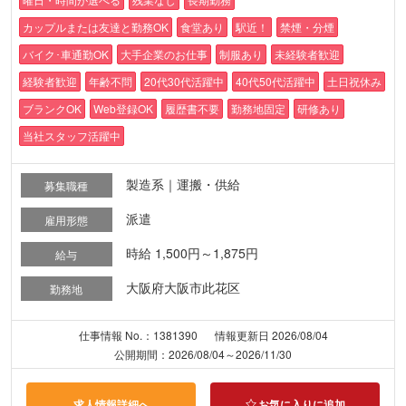
カップルまたは友達と勤務OK
食堂あり
駅近！
禁煙・分煙
バイク･車通勤OK
大手企業のお仕事
制服あり
未経験者歓迎
経験者歓迎
年齢不問
20代30代活躍中
40代50代活躍中
土日祝休み
ブランクOK
Web登録OK
履歴書不要
勤務地固定
研修あり
当社スタッフ活躍中
製造系｜運搬・供給
募集職種
派遣
雇用形態
時給 1,500円～1,875円
給与
大阪府大阪市此花区
勤務地
仕事情報 No.：1381390
情報更新日 2026/08/04
公開期間：2026/08/04～2026/11/30
求人情報詳細へ
お気に入りに追加