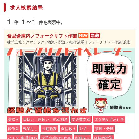
求人検索結果
1
1～1
件
件を表示中。
食品倉庫内／フォークリフト作業
株式会社シグマテック / 物流・配送・軽作業系｜フォークリフト作業 派遣
高収入
日払い・週払い・前給制度
交通費支給
体を動かすお仕事
軽作業
残業なし
長期勤務
食堂あり
駅近！
禁煙・分煙
バイク･車通勤OK
大手企業のお仕事
制服あり
経験者歓迎