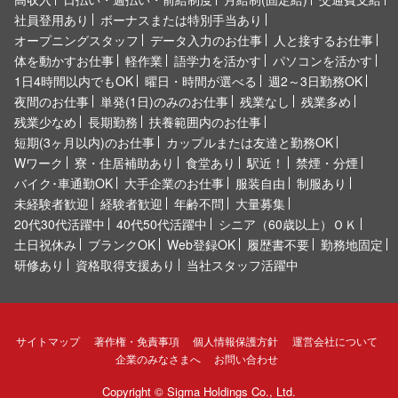
社員登用あり
ボーナスまたは特別手当あり
オープニングスタッフ
データ入力のお仕事
人と接するお仕事
体を動かすお仕事
軽作業
語学力を活かす
パソコンを活かす
1日4時間以内でもOK
曜日・時間が選べる
週2～3日勤務OK
夜間のお仕事
単発(1日)のみのお仕事
残業なし
残業多め
残業少なめ
長期勤務
扶養範囲内のお仕事
短期(3ヶ月以内)のお仕事
カップルまたは友達と勤務OK
Wワーク
寮・住居補助あり
食堂あり
駅近！
禁煙・分煙
バイク･車通勤OK
大手企業のお仕事
服装自由
制服あり
未経験者歓迎
経験者歓迎
年齢不問
大量募集
20代30代活躍中
40代50代活躍中
シニア（60歳以上）ＯＫ
土日祝休み
ブランクOK
Web登録OK
履歴書不要
勤務地固定
研修あり
資格取得支援あり
当社スタッフ活躍中
サイトマップ
著作権・免責事項
個人情報保護方針
運営会社について
企業のみなさまへ
お問い合わせ
Copyright ©
Sigma Holdings Co., Ltd.