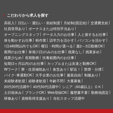
こだわりから求人を探す
高収入
日払い・週払い・前給制度
月給制(固定給)
交通費支給
社員登用あり
ボーナスまたは特別手当あり
オープニングスタッフ
データ入力のお仕事
人と接するお仕事
体を動かすお仕事
軽作業
語学力を活かす
パソコンを活かす
1日4時間以内でもOK
曜日・時間が選べる
週2～3日勤務OK
夜間のお仕事
単発(1日)のみのお仕事
残業なし
残業多め
残業少なめ
長期勤務
扶養範囲内のお仕事
短期(3ヶ月以内)のお仕事
カップルまたは友達と勤務OK
Wワーク
寮・住居補助あり
食堂あり
駅近！
禁煙・分煙
バイク･車通勤OK
大手企業のお仕事
服装自由
制服あり
未経験者歓迎
経験者歓迎
年齢不問
大量募集
20代30代活躍中
40代50代活躍中
シニア（60歳以上）ＯＫ
土日祝休み
ブランクOK
Web登録OK
履歴書不要
勤務地固定
研修あり
資格取得支援あり
当社スタッフ活躍中