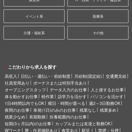
イベント系
医療系
介護・福祉系
その他
こだわりから求人を探す
高収入
日払い・週払い・前給制度
月給制(固定給)
交通費支給
社員登用あり
ボーナスまたは特別手当あり
オープニングスタッフ
データ入力のお仕事
人と接するお仕事
体を動かすお仕事
軽作業
語学力を活かす
パソコンを活かす
1日4時間以内でもOK
曜日・時間が選べる
週2～3日勤務OK
夜間のお仕事
単発(1日)のみのお仕事
残業なし
残業多め
残業少なめ
長期勤務
扶養範囲内のお仕事
短期(3ヶ月以内)のお仕事
カップルまたは友達と勤務OK
Wワーク
寮・住居補助あり
食堂あり
駅近！
禁煙・分煙