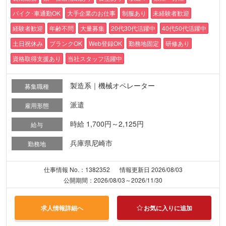
バイク･車通勤OK
大手企業のお仕事
制服あり
未経験者歓迎
経験者歓迎
年齢不問
大量募集
20代30代活躍中
40代50代活躍中
土日祝休み
ブランクOK
Web登録OK
勤務地固定
研修あり
資格取得支援あり
当社スタッフ活躍中
製造系｜機械オペレーター
募集職種
派遣
雇用形態
時給 1,700円～2,125円
給与
兵庫県尼崎市
勤務地
仕事情報 No.：1382352
情報更新日 2026/08/03
公開期間：2026/08/03～2026/11/30
求人情報詳細へ
お気に入りに追加