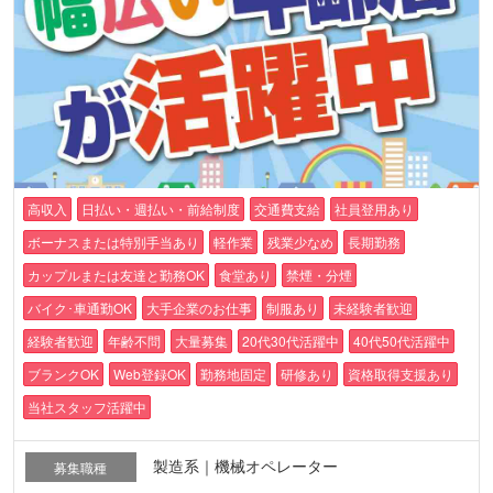
高収入
日払い・週払い・前給制度
交通費支給
社員登用あり
ボーナスまたは特別手当あり
軽作業
残業少なめ
長期勤務
カップルまたは友達と勤務OK
食堂あり
禁煙・分煙
バイク･車通勤OK
大手企業のお仕事
制服あり
未経験者歓迎
経験者歓迎
年齢不問
大量募集
20代30代活躍中
40代50代活躍中
ブランクOK
Web登録OK
勤務地固定
研修あり
資格取得支援あり
当社スタッフ活躍中
製造系｜機械オペレーター
募集職種