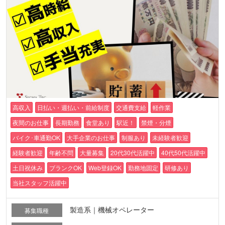
高収入
日払い・週払い・前給制度
交通費支給
軽作業
夜間のお仕事
長期勤務
食堂あり
駅近！
禁煙・分煙
バイク･車通勤OK
大手企業のお仕事
制服あり
未経験者歓迎
経験者歓迎
年齢不問
大量募集
20代30代活躍中
40代50代活躍中
土日祝休み
ブランクOK
Web登録OK
勤務地固定
研修あり
当社スタッフ活躍中
製造系｜機械オペレーター
募集職種