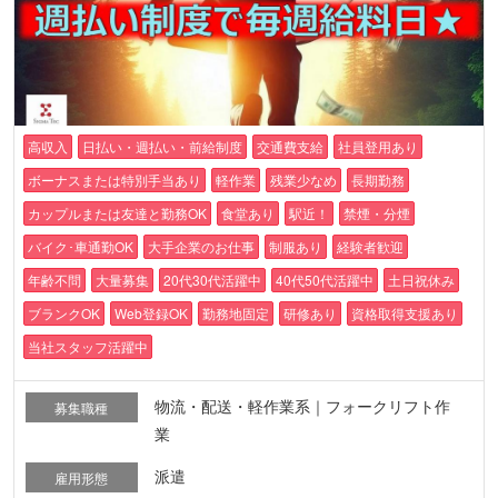
高収入
日払い・週払い・前給制度
交通費支給
社員登用あり
ボーナスまたは特別手当あり
軽作業
残業少なめ
長期勤務
カップルまたは友達と勤務OK
食堂あり
駅近！
禁煙・分煙
バイク･車通勤OK
大手企業のお仕事
制服あり
経験者歓迎
年齢不問
大量募集
20代30代活躍中
40代50代活躍中
土日祝休み
ブランクOK
Web登録OK
勤務地固定
研修あり
資格取得支援あり
当社スタッフ活躍中
物流・配送・軽作業系｜フォークリフト作
募集職種
業
派遣
雇用形態