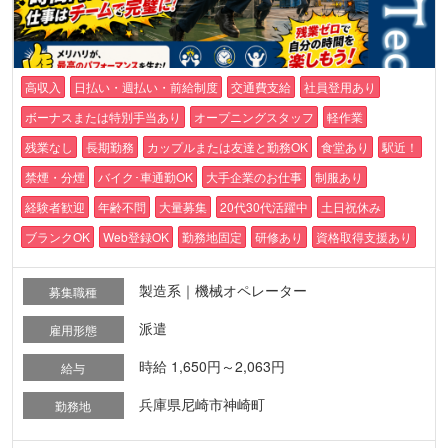
高収入
日払い・週払い・前給制度
交通費支給
社員登用あり
ボーナスまたは特別手当あり
オープニングスタッフ
軽作業
残業なし
長期勤務
カップルまたは友達と勤務OK
食堂あり
駅近！
禁煙・分煙
バイク･車通勤OK
大手企業のお仕事
制服あり
経験者歓迎
年齢不問
大量募集
20代30代活躍中
土日祝休み
ブランクOK
Web登録OK
勤務地固定
研修あり
資格取得支援あり
製造系｜機械オペレーター
募集職種
派遣
雇用形態
時給 1,650円～2,063円
給与
兵庫県尼崎市神崎町
勤務地