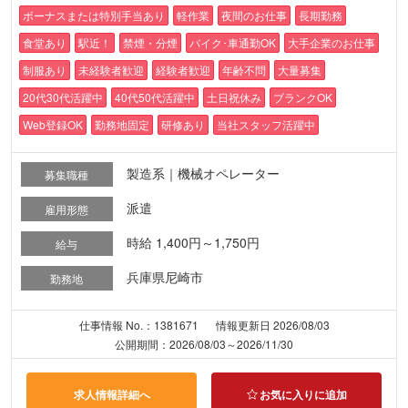
ボーナスまたは特別手当あり
軽作業
夜間のお仕事
長期勤務
食堂あり
駅近！
禁煙・分煙
バイク･車通勤OK
大手企業のお仕事
制服あり
未経験者歓迎
経験者歓迎
年齢不問
大量募集
20代30代活躍中
40代50代活躍中
土日祝休み
ブランクOK
Web登録OK
勤務地固定
研修あり
当社スタッフ活躍中
製造系｜機械オペレーター
募集職種
派遣
雇用形態
時給 1,400円～1,750円
給与
兵庫県尼崎市
勤務地
仕事情報 No.：1381671
情報更新日 2026/08/03
公開期間：2026/08/03～2026/11/30
求人情報詳細へ
お気に入りに追加