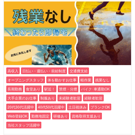
高収入
日払い・週払い・前給制度
交通費支給
オープニングスタッフ
体を動かすお仕事
軽作業
残業なし
長期勤務
食堂あり
駅近！
禁煙・分煙
バイク･車通勤OK
大手企業のお仕事
制服あり
未経験者歓迎
経験者歓迎
20代30代活躍中
40代50代活躍中
土日祝休み
ブランクOK
Web登録OK
勤務地固定
研修あり
資格取得支援あり
当社スタッフ活躍中