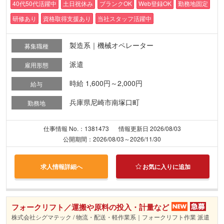
40代50代活躍中
土日祝休み
ブランクOK
Web登録OK
勤務地固定
研修あり
資格取得支援あり
当社スタッフ活躍中
製造系｜機械オペレーター
募集職種
派遣
雇用形態
時給 1,600円～2,000円
給与
兵庫県尼崎市南塚口町
勤務地
仕事情報 No.：1381473
情報更新日 2026/08/03
公開期間：2026/08/03～2026/11/30
求人情報詳細へ
お気に入りに追加
フォークリフト／運搬や原料の投入・計量など
株式会社シグマテック / 物流・配送・軽作業系｜フォークリフト作業 派遣