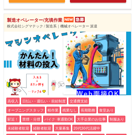
製造オペレーター/充填作業
株式会社シグマテック / 製造系｜機械オペレーター 派遣
高収入
日払い・週払い・前給制度
交通費支給
オープニングスタッフ
軽作業
残業なし
長期勤務
食堂あり
駅近！
禁煙・分煙
バイク･車通勤OK
大手企業のお仕事
制服あり
未経験者歓迎
経験者歓迎
大量募集
20代30代活躍中