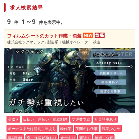
求人検索結果
9
1～9
件
件を表示中。
フィルムシートのカット作業・包装
株式会社シグマテック / 製造系｜機械オペレーター 派遣
高収入
日払い・週払い・前給制度
交通費支給
社員登用あり
ボーナスまたは特別手当あり
軽作業
夜間のお仕事
残業少なめ
長期勤務
寮・住居補助あり
食堂あり
駅近！
禁煙・分煙