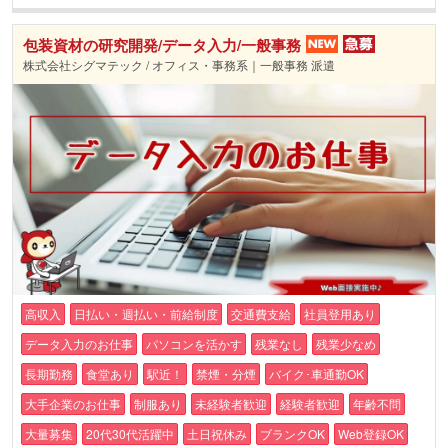
包装資材の研究開発/データ入力/一般事務
株式会社シグマテック / オフィス・事務系｜一般事務 派遣
高収入
日払い・週払い・前給制度
交通費支給
社員登用あり
データ入力のお仕事
パソコンを活かす
残業なし
残業少なめ
長期勤務
食堂あり
駅近！
禁煙・分煙
バイク･車通勤OK
大手企業のお仕事
制服あり
未経験者歓迎
経験者歓迎
年齢不問
大量募集
20代30代活躍中
土日祝休み
ブランクOK
Web登録OK