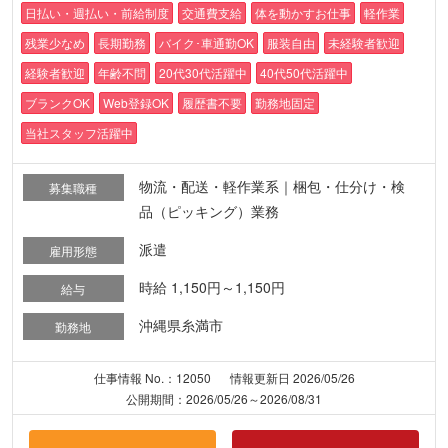
日払い・週払い・前給制度
交通費支給
体を動かすお仕事
軽作業
残業少なめ
長期勤務
バイク･車通勤OK
服装自由
未経験者歓迎
経験者歓迎
年齢不問
20代30代活躍中
40代50代活躍中
ブランクOK
Web登録OK
履歴書不要
勤務地固定
当社スタッフ活躍中
物流・配送・軽作業系｜梱包・仕分け・検
募集職種
品（ピッキング）業務
派遣
雇用形態
時給 1,150円～1,150円
給与
沖縄県糸満市
勤務地
仕事情報 No.：12050
情報更新日 2026/05/26
公開期間：2026/05/26～2026/08/31