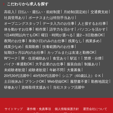
こだわりから求人を探す
高収入
日払い・週払い・前給制度
月給制(固定給)
交通費支給
社員登用あり
ボーナスまたは特別手当あり
オープニングスタッフ
データ入力のお仕事
人と接するお仕事
体を動かすお仕事
軽作業
語学力を活かす
パソコンを活かす
1日4時間以内でもOK
曜日・時間が選べる
週2～3日勤務OK
夜間のお仕事
単発(1日)のみのお仕事
残業なし
残業多め
残業少なめ
長期勤務
扶養範囲内のお仕事
短期(3ヶ月以内)のお仕事
カップルまたは友達と勤務OK
Wワーク
寮・住居補助あり
食堂あり
駅近！
禁煙・分煙
バイク･車通勤OK
大手企業のお仕事
服装自由
制服あり
未経験者歓迎
経験者歓迎
年齢不問
大量募集
20代30代活躍中
40代50代活躍中
シニア（60歳以上）ＯＫ
土日祝休み
ブランクOK
Web登録OK
履歴書不要
勤務地固定
研修あり
資格取得支援あり
当社スタッフ活躍中
サイトマップ
著作権・免責事項
個人情報保護方針
運営会社について