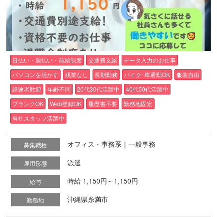
日払い・週払い・前給制度
交通費支給
データ入力のお仕事
パソコンを活かす
残業なし
長期勤務
バイク･車通勤OK
服装自由
経験者歓迎
年齢不問
20代30代活躍中
40代50代活躍中
ブランクOK
Web登録OK
履歴書不要
勤務地固定
当社スタッフ活躍中
オフィス・事務系｜一般事務
募集職種
派遣
雇用形態
時給 1,150円～1,150円
給与
沖縄県糸満市
勤務地