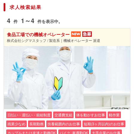
求人検索結果
4
1～4
件
件を表示中。
食品工場での機械オペレーター
株式会社シグマスタッフ / 製造系｜機械オペレーター 派遣
日払い・週払い・前給制度
交通費支給
体を動かすお仕事
軽作業
残業少なめ
長期勤務
扶養範囲内のお仕事
短期(3ヶ月以内)のお仕事
カップルまたは友達と勤務OK
バイク･車通勤OK
大手企業のお仕事