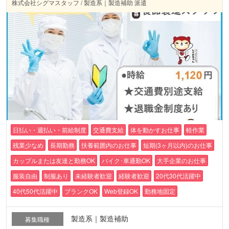
株式会社シグマスタッフ / 製造系｜製造補助 派遣
日払い・週払い・前給制度
交通費支給
体を動かすお仕事
軽作業
残業少なめ
長期勤務
扶養範囲内のお仕事
短期(3ヶ月以内)のお仕事
カップルまたは友達と勤務OK
バイク･車通勤OK
大手企業のお仕事
服装自由
制服あり
未経験者歓迎
経験者歓迎
20代30代活躍中
40代50代活躍中
ブランクOK
Web登録OK
勤務地固定
製造系｜製造補助
募集職種