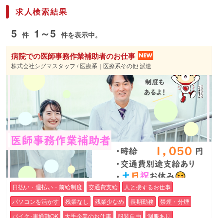
求人検索結果
5
1～5
件
件を表示中。
病院での医師事務作業補助者のお仕事
株式会社シグマスタッフ / 医療系｜医療系その他 派遣
日払い・週払い・前給制度
交通費支給
人と接するお仕事
パソコンを活かす
残業なし
残業少なめ
長期勤務
禁煙・分煙
バイク･車通勤OK
大手企業のお仕事
服装自由
制服あり