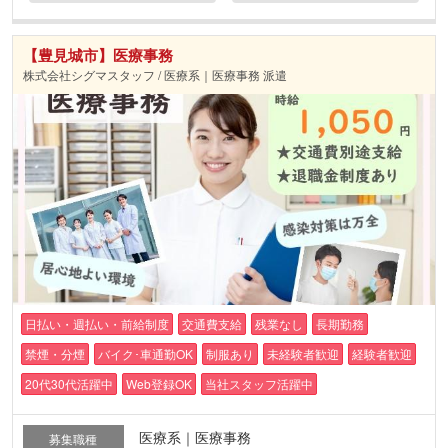
【豊見城市】医療事務
株式会社シグマスタッフ / 医療系｜医療事務 派遣
日払い・週払い・前給制度
交通費支給
残業なし
長期勤務
禁煙・分煙
バイク･車通勤OK
制服あり
未経験者歓迎
経験者歓迎
20代30代活躍中
Web登録OK
当社スタッフ活躍中
医療系｜医療事務
募集職種