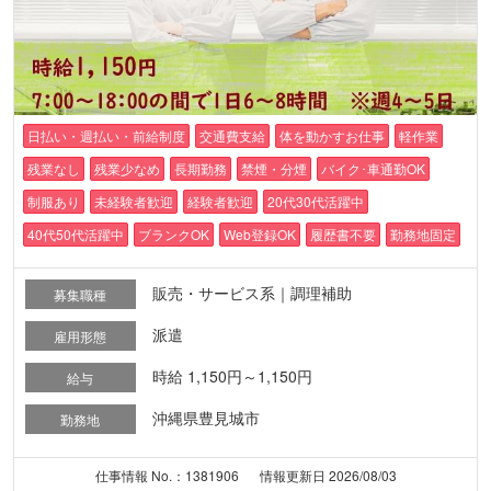
日払い・週払い・前給制度
交通費支給
体を動かすお仕事
軽作業
残業なし
残業少なめ
長期勤務
禁煙・分煙
バイク･車通勤OK
制服あり
未経験者歓迎
経験者歓迎
20代30代活躍中
40代50代活躍中
ブランクOK
Web登録OK
履歴書不要
勤務地固定
販売・サービス系｜調理補助
募集職種
派遣
雇用形態
時給 1,150円～1,150円
給与
沖縄県豊見城市
勤務地
仕事情報 No.：1381906
情報更新日 2026/08/03