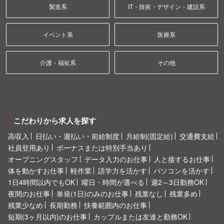
製造系
IT・技術・デザイン・建設系
イベント系
医療系
介護・福祉系
その他
こだわりから求人を探す
高収入
日払い・週払い・前給制度
月給制(固定給)
交通費支給
社員登用あり
ボーナスまたは特別手当あり
オープニングスタッフ
データ入力のお仕事
人と接するお仕事
体を動かすお仕事
軽作業
語学力を活かす
パソコンを活かす
1日4時間以内でもOK
曜日・時間が選べる
週2～3日勤務OK
夜間のお仕事
単発(1日)のみのお仕事
残業なし
残業多め
残業少なめ
長期勤務
扶養範囲内のお仕事
短期(3ヶ月以内)のお仕事
カップルまたは友達と勤務OK