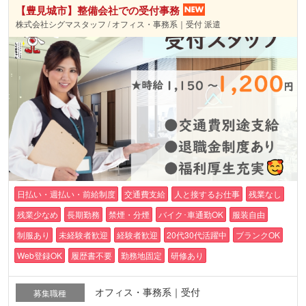
【豊見城市】整備会社での受付事務
株式会社シグマスタッフ / オフィス・事務系｜受付 派遣
日払い・週払い・前給制度
交通費支給
人と接するお仕事
残業なし
残業少なめ
長期勤務
禁煙・分煙
バイク･車通勤OK
服装自由
制服あり
未経験者歓迎
経験者歓迎
20代30代活躍中
ブランクOK
Web登録OK
履歴書不要
勤務地固定
研修あり
オフィス・事務系｜受付
募集職種