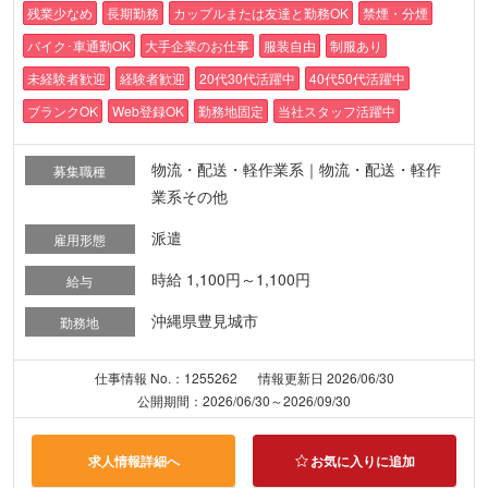
残業少なめ
長期勤務
カップルまたは友達と勤務OK
禁煙・分煙
バイク･車通勤OK
大手企業のお仕事
服装自由
制服あり
未経験者歓迎
経験者歓迎
20代30代活躍中
40代50代活躍中
ブランクOK
Web登録OK
勤務地固定
当社スタッフ活躍中
物流・配送・軽作業系｜物流・配送・軽作
募集職種
業系その他
派遣
雇用形態
時給 1,100円～1,100円
給与
沖縄県豊見城市
勤務地
仕事情報 No.：1255262
情報更新日 2026/06/30
公開期間：2026/06/30～2026/09/30
求人情報詳細へ
お気に入りに追加