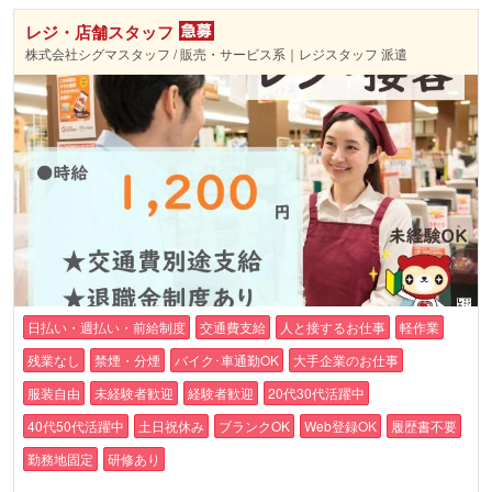
レジ・店舗スタッフ
株式会社シグマスタッフ / 販売・サービス系｜レジスタッフ 派遣
日払い・週払い・前給制度
交通費支給
人と接するお仕事
軽作業
残業なし
禁煙・分煙
バイク･車通勤OK
大手企業のお仕事
服装自由
未経験者歓迎
経験者歓迎
20代30代活躍中
40代50代活躍中
土日祝休み
ブランクOK
Web登録OK
履歴書不要
勤務地固定
研修あり