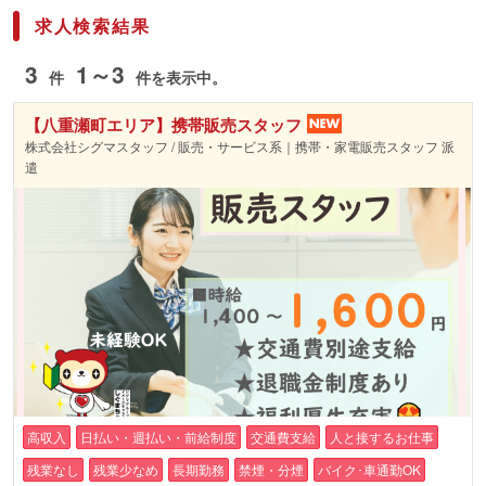
求人検索結果
3
1～3
件
件を表示中。
【八重瀬町エリア】携帯販売スタッフ
株式会社シグマスタッフ / 販売・サービス系｜携帯・家電販売スタッフ 派
遣
高収入
日払い・週払い・前給制度
交通費支給
人と接するお仕事
残業なし
残業少なめ
長期勤務
禁煙・分煙
バイク･車通勤OK