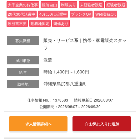
大手企業のお仕事
服装自由
制服あり
未経験者歓迎
経験者歓迎
20代30代活躍中
40代50代活躍中
ブランクOK
Web登録OK
履歴書不要
勤務地固定
研修あり
販売・サービス系｜携帯・家電販売スタッ
募集職種
フ
派遣
雇用形態
時給 1,400円～1,600円
給与
沖縄県島尻郡八重瀬町
勤務地
仕事情報 No.：1378583
情報更新日 2026/08/07
公開期間：2026/08/07～2026/09/30
求人情報詳細へ
お気に入りに追加