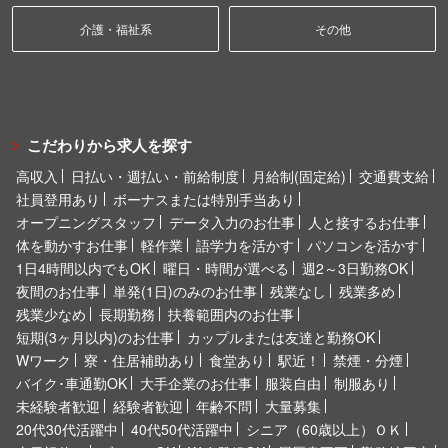
介護・福祉系
その他
こだわりから求人を探す
高収入
日払い・週払い・前給制度
月給制(固定給)
交通費支給
社員登用あり
ボーナスまたは特別手当あり
オープニングスタッフ
データ入力のお仕事
人と接するお仕事
体を動かすお仕事
軽作業
語学力を活かす
パソコンを活かす
1日4時間以内でもOK
曜日・時間が選べる
週2～3日勤務OK
夜間のお仕事
単発(1日)のみのお仕事
残業なし
残業多め
残業少なめ
長期勤務
扶養範囲内のお仕事
短期(3ヶ月以内)のお仕事
カップルまたは友達と勤務OK
Wワーク
寮・住居補助あり
食堂あり
駅近！
禁煙・分煙
バイク･車通勤OK
大手企業のお仕事
服装自由
制服あり
未経験者歓迎
経験者歓迎
年齢不問
大量募集
20代30代活躍中
40代50代活躍中
シニア（60歳以上）ＯＫ