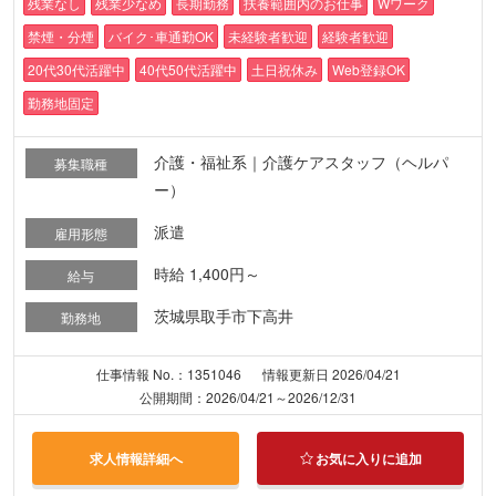
残業なし
残業少なめ
長期勤務
扶養範囲内のお仕事
Wワーク
禁煙・分煙
バイク･車通勤OK
未経験者歓迎
経験者歓迎
20代30代活躍中
40代50代活躍中
土日祝休み
Web登録OK
勤務地固定
介護・福祉系｜介護ケアスタッフ（ヘルパ
募集職種
ー）
派遣
雇用形態
時給 1,400円～
給与
茨城県取手市下高井
勤務地
仕事情報 No.：1351046
情報更新日 2026/04/21
公開期間：2026/04/21～2026/12/31
求人情報詳細へ
お気に入りに追加