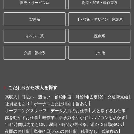
販売・サービス系
物流・配送・軽作業系
製造系
IT・技術・デザイン・建設系
イベント系
医療系
介護・福祉系
その他
こだわりから求人を探す
高収入
日払い・週払い・前給制度
月給制(固定給)
交通費支給
社員登用あり
ボーナスまたは特別手当あり
オープニングスタッフ
データ入力のお仕事
人と接するお仕事
体を動かすお仕事
軽作業
語学力を活かす
パソコンを活かす
1日4時間以内でもOK
曜日・時間が選べる
週2～3日勤務OK
夜間のお仕事
単発(1日)のみのお仕事
残業なし
残業多め