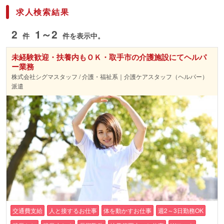
求人検索結果
2
1～2
件
件を表示中。
未経験歓迎・扶養内もＯＫ・取手市の介護施設にてヘルパ
ー業務
株式会社シグマスタッフ / 介護・福祉系｜介護ケアスタッフ（ヘルパー）
派遣
交通費支給
人と接するお仕事
体を動かすお仕事
週2～3日勤務OK