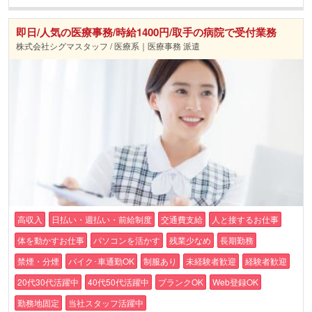
即日/人気の医療事務/時給1400円/取手の病院で受付業務
株式会社シグマスタッフ / 医療系｜医療事務 派遣
高収入
日払い・週払い・前給制度
交通費支給
人と接するお仕事
体を動かすお仕事
パソコンを活かす
残業少なめ
長期勤務
禁煙・分煙
バイク･車通勤OK
制服あり
未経験者歓迎
経験者歓迎
20代30代活躍中
40代50代活躍中
ブランクOK
Web登録OK
勤務地固定
当社スタッフ活躍中