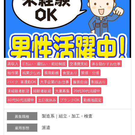
高収入
日払い・週払い・前給制度
交通費支給
体を動かすお仕事
軽作業
残業少なめ
長期勤務
食堂あり
禁煙・分煙
バイク･車通勤OK
大手企業のお仕事
服装自由
制服あり
未経験者歓迎
経験者歓迎
大量募集
20代30代活躍中
40代50代活躍中
土日祝休み
ブランクOK
勤務地固定
製造系｜組立・加工・検査
募集職種
派遣
雇用形態