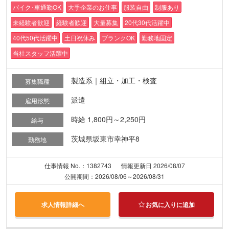
バイク･車通勤OK
大手企業のお仕事
服装自由
制服あり
未経験者歓迎
経験者歓迎
大量募集
20代30代活躍中
40代50代活躍中
土日祝休み
ブランクOK
勤務地固定
当社スタッフ活躍中
製造系｜組立・加工・検査
募集職種
派遣
雇用形態
時給 1,800円～2,250円
給与
茨城県坂東市幸神平8
勤務地
仕事情報 No.：1382743
情報更新日 2026/08/07
公開期間：2026/08/06～2026/08/31
求人情報詳細へ
お気に入りに追加