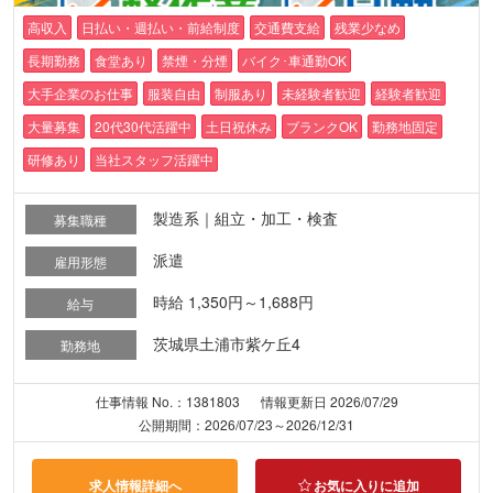
高収入
日払い・週払い・前給制度
交通費支給
残業少なめ
長期勤務
食堂あり
禁煙・分煙
バイク･車通勤OK
大手企業のお仕事
服装自由
制服あり
未経験者歓迎
経験者歓迎
大量募集
20代30代活躍中
土日祝休み
ブランクOK
勤務地固定
研修あり
当社スタッフ活躍中
製造系｜組立・加工・検査
募集職種
派遣
雇用形態
時給 1,350円～1,688円
給与
茨城県土浦市紫ケ丘4
勤務地
仕事情報 No.：1381803
情報更新日 2026/07/29
公開期間：2026/07/23～2026/12/31
求人情報詳細へ
お気に入りに追加