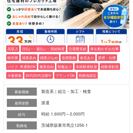
高収入
日払い・週払い・前給制度
交通費支給
体を動かすお仕事
軽作業
残業多め
残業少なめ
長期勤務
食堂あり
禁煙・分煙
バイク･車通勤OK
服装自由
制服あり
未経験者歓迎
経験者歓迎
大量募集
20代30代活躍中
ブランクOK
勤務地固定
製造系｜組立・加工・検査
募集職種
派遣
雇用形態
時給 1,600円～2,000円
給与
茨城県坂東市馬立1256-1
勤務地