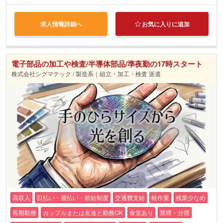
求人情報詳細へ
お気に入りに追加
電子部品の加工や検査/半導体部品/準夜勤の17時スタート
株式会社シグマテック / 製造系｜組立・加工・検査 派遣
高収入
日払い・週払い・前給制度
交通費支給
軽作業
残業少なめ
長期勤務
カップルまたは友達と勤務OK
食堂あり
禁煙・分煙