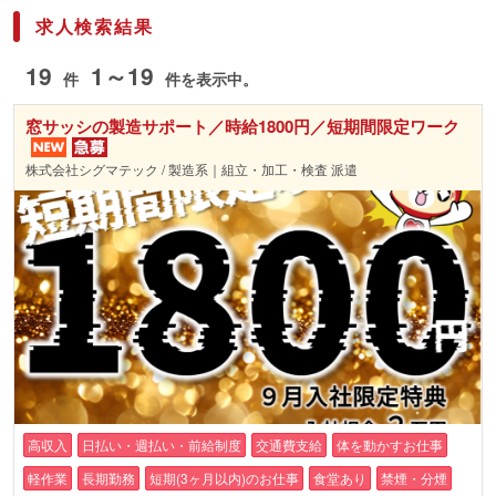
求人検索結果
19
1～19
件
件を表示中。
窓サッシの製造サポート／時給1800円／短期間限定ワーク
株式会社シグマテック / 製造系｜組立・加工・検査 派遣
高収入
日払い・週払い・前給制度
交通費支給
体を動かすお仕事
軽作業
長期勤務
短期(3ヶ月以内)のお仕事
食堂あり
禁煙・分煙