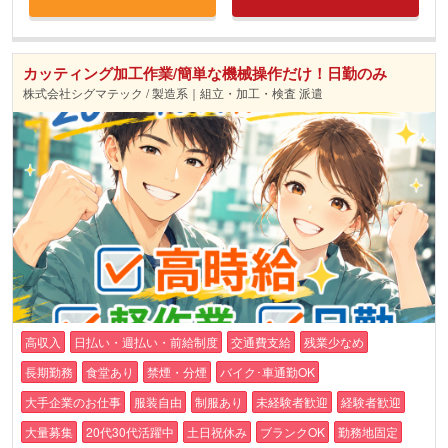
カッティング加工作業/簡単な機械操作だけ！日勤のみ
株式会社シグマテック / 製造系｜組立・加工・検査 派遣
高収入
日払い・週払い・前給制度
交通費支給
残業少なめ
長期勤務
食堂あり
禁煙・分煙
バイク･車通勤OK
大手企業のお仕事
服装自由
制服あり
未経験者歓迎
経験者歓迎
大量募集
20代30代活躍中
土日祝休み
ブランクOK
勤務地固定