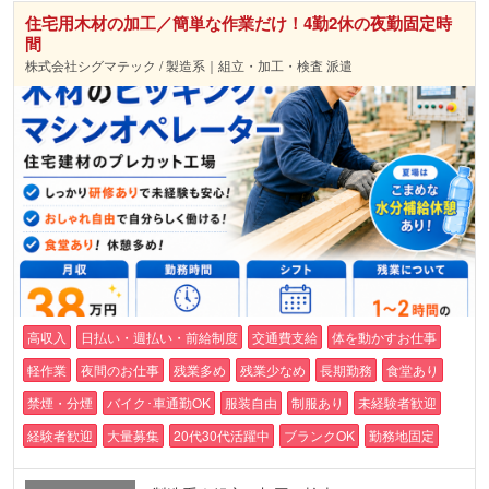
住宅用木材の加工／簡単な作業だけ！4勤2休の夜勤固定時
間
株式会社シグマテック / 製造系｜組立・加工・検査 派遣
高収入
日払い・週払い・前給制度
交通費支給
体を動かすお仕事
軽作業
夜間のお仕事
残業多め
残業少なめ
長期勤務
食堂あり
禁煙・分煙
バイク･車通勤OK
服装自由
制服あり
未経験者歓迎
経験者歓迎
大量募集
20代30代活躍中
ブランクOK
勤務地固定