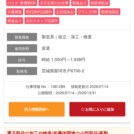
バイク･車通勤OK
大手企業のお仕事
制服あり
経験者歓迎
大量募集
20代30代活躍中
土日祝休み
ブランクOK
勤務地固定
研修あり
当社スタッフ活躍中
製造系｜組立・加工・検査
募集職種
派遣
雇用形態
時給 1,550円～1,938円
給与
茨城県那珂市戸6700-2
勤務地
仕事情報 No.：1381289
情報更新日 2026/07/14
公開期間：2026/07/14～2026/12/31
求人情報詳細へ
お気に入りに追加
電子部品の加工や検査/半導体関連の小型部品/夜勤