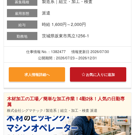
製造系｜組立・加工・検査
募集職種
派遣
雇用形態
時給 1,600円～2,000円
給与
茨城県坂東市馬立1256-1
勤務地
仕事情報 No.：1382477
情報更新日 2026/07/30
公開期間：2026/07/23～2026/12/31
求人情報詳細へ
お気に入りに追加
木材加工の工場／簡単な加工作業！4勤2休！人気の日勤専
属
株式会社シグマテック / 製造系｜組立・加工・検査 派遣