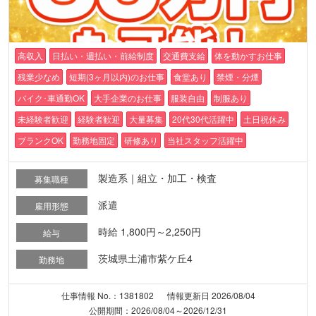
高収入
日払い・週払い・前給制度
交通費支給
体を動かすお仕事
残業少なめ
短期(3ヶ月以内)のお仕事
食堂あり
禁煙・分煙
バイク･車通勤OK
大手企業のお仕事
服装自由
制服あり
未経験者歓迎
経験者歓迎
大量募集
20代30代活躍中
土日祝休み
ブランクOK
勤務地固定
研修あり
当社スタッフ活躍中
製造系｜組立・加工・検査
募集職種
派遣
雇用形態
時給 1,800円～2,250円
給与
茨城県土浦市紫ケ丘4
勤務地
仕事情報 No.：1381802
情報更新日 2026/08/04
公開期間：2026/08/04～2026/12/31