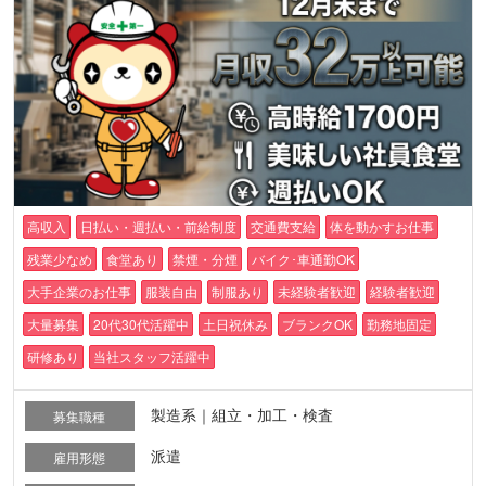
高収入
日払い・週払い・前給制度
交通費支給
体を動かすお仕事
残業少なめ
食堂あり
禁煙・分煙
バイク･車通勤OK
大手企業のお仕事
服装自由
制服あり
未経験者歓迎
経験者歓迎
大量募集
20代30代活躍中
土日祝休み
ブランクOK
勤務地固定
研修あり
当社スタッフ活躍中
製造系｜組立・加工・検査
募集職種
派遣
雇用形態