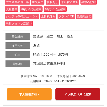
大手企業のお仕事
服装自由
制服あり
未経験者歓迎
経験者歓迎
大量募集
20代30代活躍中
40代50代活躍中
シニア（60歳以上）ＯＫ
土日祝休み
ブランクOK
勤務地固定
当社スタッフ活躍中
製造系｜組立・加工・検査
募集職種
派遣
雇用形態
時給 1,500円～1,875円
給与
茨城県坂東市幸神平8
勤務地
仕事情報 No.：1381638
情報更新日 2026/07/30
公開期間：2026/07/14～2026/12/31
求人情報詳細へ
お気に入りに追加