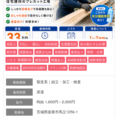
高収入
日払い・週払い・前給制度
交通費支給
体を動かすお仕事
軽作業
残業多め
残業少なめ
長期勤務
食堂あり
禁煙・分煙
バイク･車通勤OK
服装自由
制服あり
未経験者歓迎
経験者歓迎
大量募集
20代30代活躍中
ブランクOK
勤務地固定
製造系｜組立・加工・検査
募集職種
派遣
雇用形態
時給 1,600円～2,000円
給与
茨城県坂東市馬立1256-1
勤務地