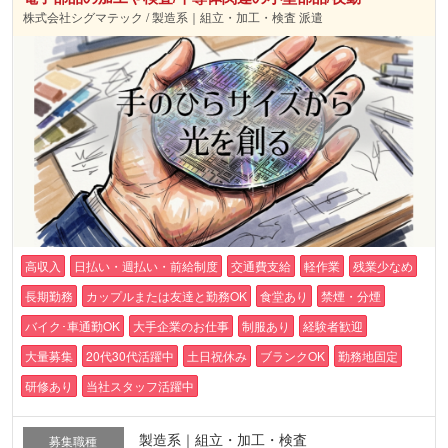
株式会社シグマテック / 製造系｜組立・加工・検査 派遣
高収入
日払い・週払い・前給制度
交通費支給
軽作業
残業少なめ
長期勤務
カップルまたは友達と勤務OK
食堂あり
禁煙・分煙
バイク･車通勤OK
大手企業のお仕事
制服あり
経験者歓迎
大量募集
20代30代活躍中
土日祝休み
ブランクOK
勤務地固定
研修あり
当社スタッフ活躍中
製造系｜組立・加工・検査
募集職種