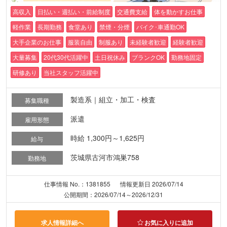
高収入
日払い・週払い・前給制度
交通費支給
体を動かすお仕事
軽作業
長期勤務
食堂あり
禁煙・分煙
バイク･車通勤OK
大手企業のお仕事
服装自由
制服あり
未経験者歓迎
経験者歓迎
大量募集
20代30代活躍中
土日祝休み
ブランクOK
勤務地固定
研修あり
当社スタッフ活躍中
製造系｜組立・加工・検査
募集職種
派遣
雇用形態
時給 1,300円～1,625円
給与
茨城県古河市鴻巣758
勤務地
仕事情報 No.：1381855
情報更新日 2026/07/14
公開期間：2026/07/14～2026/12/31
求人情報詳細へ
お気に入りに追加