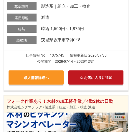
製造系｜組立・加工・検査
募集職種
派遣
雇用形態
時給 1,500円～1,875円
給与
茨城県坂東市幸神平8
勤務地
仕事情報 No.：1375745
情報更新日 2026/07/30
公開期間：2026/07/14～2026/12/31
求人情報詳細へ
お気に入りに追加
フォーク作業あり！木材の加工軽作業／4勤2休の日勤
株式会社シグマテック / 製造系｜組立・加工・検査 派遣