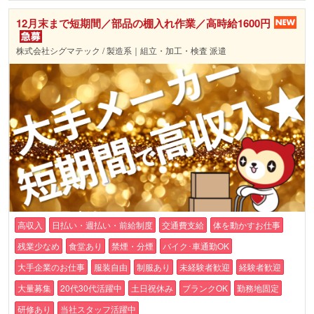
12月末まで短期間／部品の棚入れ作業／高時給1600円
株式会社シグマテック / 製造系｜組立・加工・検査 派遣
高収入
日払い・週払い・前給制度
交通費支給
体を動かすお仕事
残業少なめ
食堂あり
禁煙・分煙
バイク･車通勤OK
大手企業のお仕事
服装自由
制服あり
未経験者歓迎
経験者歓迎
大量募集
20代30代活躍中
土日祝休み
ブランクOK
勤務地固定
研修あり
当社スタッフ活躍中