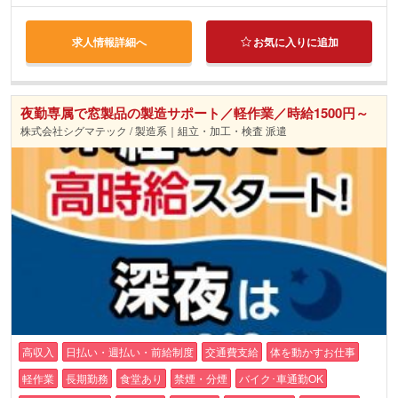
求人情報詳細へ
お気に入りに追加
夜勤専属で窓製品の製造サポート／軽作業／時給1500円～
株式会社シグマテック / 製造系｜組立・加工・検査 派遣
高収入
日払い・週払い・前給制度
交通費支給
体を動かすお仕事
軽作業
長期勤務
食堂あり
禁煙・分煙
バイク･車通勤OK