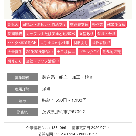
高収入
日払い・週払い・前給制度
交通費支給
軽作業
残業少なめ
長期勤務
カップルまたは友達と勤務OK
食堂あり
禁煙・分煙
バイク･車通勤OK
大手企業のお仕事
制服あり
経験者歓迎
大量募集
20代30代活躍中
土日祝休み
ブランクOK
勤務地固定
研修あり
当社スタッフ活躍中
製造系｜組立・加工・検査
募集職種
派遣
雇用形態
時給 1,550円～1,938円
給与
茨城県那珂市戸6700-2
勤務地
仕事情報 No.：1381096
情報更新日 2026/07/14
公開期間：2026/07/14～2026/12/31