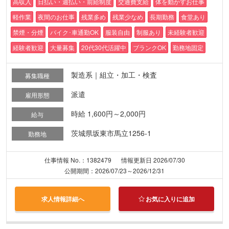
高収入
日払い・週払い・前給制度
交通費支給
体を動かすお仕事
軽作業
夜間のお仕事
残業多め
残業少なめ
長期勤務
食堂あり
禁煙・分煙
バイク･車通勤OK
服装自由
制服あり
未経験者歓迎
経験者歓迎
大量募集
20代30代活躍中
ブランクOK
勤務地固定
製造系｜組立・加工・検査
募集職種
派遣
雇用形態
時給 1,600円～2,000円
給与
茨城県坂東市馬立1256-1
勤務地
仕事情報 No.：1382479
情報更新日 2026/07/30
公開期間：2026/07/23～2026/12/31
求人情報詳細へ
お気に入りに追加