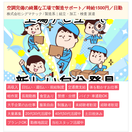
空調完備の綺麗な工場で製造サポート／時給1500円／日勤
株式会社シグマテック / 製造系｜組立・加工・検査 派遣
高収入
日払い・週払い・前給制度
交通費支給
体を動かすお仕事
軽作業
長期勤務
食堂あり
禁煙・分煙
バイク･車通勤OK
大手企業のお仕事
服装自由
制服あり
未経験者歓迎
経験者歓迎
大量募集
20代30代活躍中
40代50代活躍中
土日祝休み
ブランクOK
勤務地固定
当社スタッフ活躍中