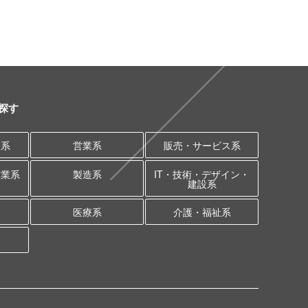
探す
務系
営業系
販売・サービス系
作業系
製造系
IT・技術・デザイン・
建設系
医療系
介護・福祉系