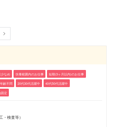
業少なめ
扶養範囲内のお仕事
短期(3ヶ月以内)のお仕事
年齢不問
20代30代活躍中
40代50代活躍中
地固定
工・検査等）