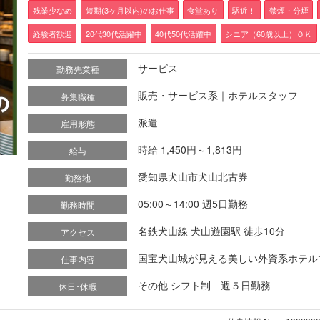
残業少なめ
短期(3ヶ月以内)のお仕事
食堂あり
駅近！
禁煙・分煙
経験者歓迎
20代30代活躍中
40代50代活躍中
シニア（60歳以上）ＯＫ
サービス
勤務先業種
販売・サービス系｜ホテルスタッフ
募集職種
派遣
雇用形態
時給 1,450円～1,813円
給与
愛知県犬山市犬山北古券
勤務地
05:00～14:00 週5日勤務
勤務時間
名鉄犬山線 犬山遊園駅 徒歩10分
アクセス
国宝犬山城が見える美しい外資系ホテルで、
仕事内容
その他 シフト制 週５日勤務
休日･休暇