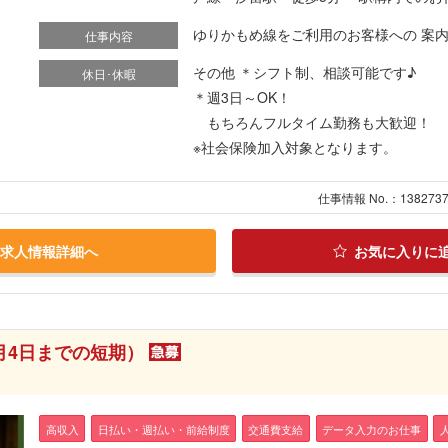
ゆりかもめ線をご利用のお客様への 案内・
仕事内容
その他 ＊シフト制、相談可能です♪
休日･休暇
＊週3日～OK！
もちろんフルタイム勤務も大歓迎！
※社会保険加入対象となります。
仕事情報 No.：138273
求人情報詳細へ
お気に入りに
月4日までの短期）
高収入
日払い・週払い・前給制度
交通費支給
データ入力のお仕事