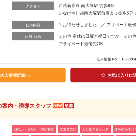
西武新宿線 南大塚駅 徒歩6分
アクセス
いなげや川越南大塚駅前店より徒歩5分 
＼お待たせしました！／ プリベート最優先
仕事内容
その他 定休は日曜と祝日ですが、その
休日･休暇
プライベート最優先OK！
仕事情報 No.：137726
求人情報詳細へ
お気に入りに
の案内・誘導スタッフ
日払い・週払い・前給制度
交通費支給
人と接するお仕事
体を動かすお