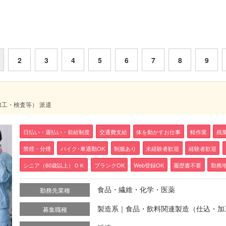
2
3
4
5
6
7
8
9
加工・検査等） 派遣
日払い・週払い・前給制度
交通費支給
体を動かすお仕事
軽作業
残
禁煙・分煙
バイク･車通勤OK
制服あり
未経験者歓迎
経験者歓迎
シニア（60歳以上）ＯＫ
ブランクOK
Web登録OK
履歴書不要
勤務
食品・繊維・化学・医薬
勤務先業種
製造系｜食品・飲料関連製造（仕込・加
募集職種