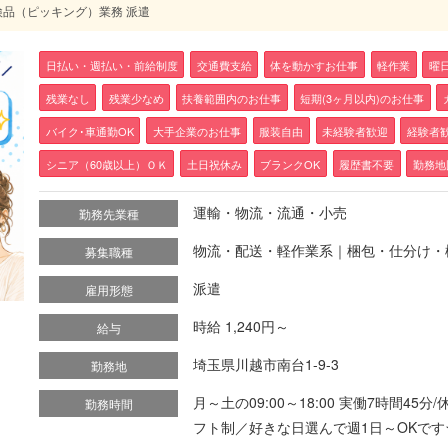
検品（ピッキング）業務 派遣
日払い・週払い・前給制度
交通費支給
体を動かすお仕事
軽作業
曜
残業なし
残業少なめ
扶養範囲内のお仕事
短期(3ヶ月以内)のお仕事
バイク･車通勤OK
大手企業のお仕事
服装自由
未経験者歓迎
経験者
シニア（60歳以上）ＯＫ
土日祝休み
ブランクOK
履歴書不要
勤務地
運輸・物流・流通・小売
勤務先業種
物流・配送・軽作業系｜梱包・仕分け・
募集職種
派遣
雇用形態
時給 1,240円～
給与
埼玉県川越市南台1-9-3
勤務地
月～土の09:00～18:00 実働7時間4
勤務時間
フト制／好きな日選んで週1日～OKです