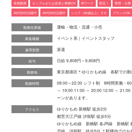
長期勤務
カップルまたは友達と勤務OK
Wワーク
駅近！
禁煙・分煙
20代30代活躍中
40代50代活躍中
シニア（60歳以上）ＯＫ
ブランクOK
運輸・物流・流通・小売
勤務先業種
イベント系｜イベントスタッフ
募集職種
派遣
雇用形態
日給 9,808円～9,808円
給与
東京都港区＊ゆりかもめ線 各駅での勤
勤務地
08:00～22:30 シフト制 8時間実働・60分休憩
勤務時間
～ 19:00 11:00 ～ 20:00 12:00 ～ 2
ーンがあります。
ゆりかもめ 新橋駅 徒歩2分
アクセス
都営大江戸線 汐留駅 徒歩5分
ゆりかもめ線 新橋駅 各JR線 新橋駅
戸線 汐留駅 徒歩5分 ＊駅構内でのお