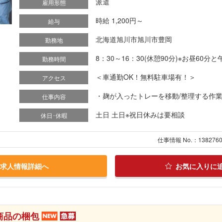
派遣
雇用形態
時給 1,200円～
給与
北海道旭川市旭川市豊岡
勤務地
8：30～16：30(休憩90分)※お昼60
勤務時間
＜車通勤OK！無料駐車場有！＞
アクセス
・麹が入ったトレーを移動/整理する作業 
仕事内容
土日 土日※祝日休みは要相談
休日･休暇
仕事情報 No.：138276
求人情報詳細へ
お気に入りに
商品の梱包