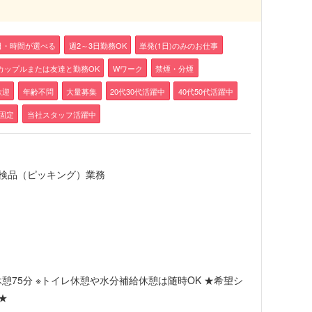
日・時間が選べる
週2～3日勤務OK
単発(1日)のみのお仕事
カップルまたは友達と勤務OK
Wワーク
禁煙・分煙
歓迎
年齢不問
大量募集
20代30代活躍中
40代50代活躍中
固定
当社スタッフ活躍中
検品（ピッキング）業務
5分/休憩75分 ※トイレ休憩や水分補給休憩は随時OK ★希望シ
★