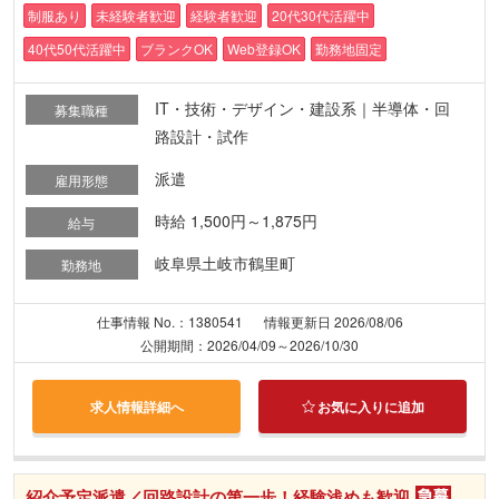
制服あり
未経験者歓迎
経験者歓迎
20代30代活躍中
40代50代活躍中
ブランクOK
Web登録OK
勤務地固定
IT・技術・デザイン・建設系｜半導体・回
募集職種
路設計・試作
派遣
雇用形態
時給 1,500円～1,875円
給与
岐阜県土岐市鶴里町
勤務地
仕事情報 No.：1380541
情報更新日 2026/08/06
公開期間：2026/04/09～2026/10/30
求人情報詳細へ
お気に入りに追加
紹介予定派遣／回路設計の第一歩！経験浅めも歓迎