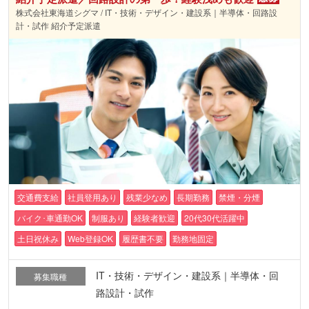
株式会社東海道シグマ / IT・技術・デザイン・建設系｜半導体・回路設
計・試作 紹介予定派遣
交通費支給
社員登用あり
残業少なめ
長期勤務
禁煙・分煙
バイク･車通勤OK
制服あり
経験者歓迎
20代30代活躍中
土日祝休み
Web登録OK
履歴書不要
勤務地固定
IT・技術・デザイン・建設系｜半導体・回
募集職種
路設計・試作