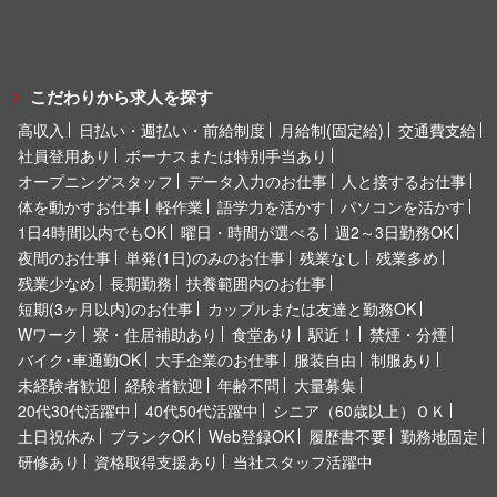
こだわりから求人を探す
高収入
日払い・週払い・前給制度
月給制(固定給)
交通費支給
社員登用あり
ボーナスまたは特別手当あり
オープニングスタッフ
データ入力のお仕事
人と接するお仕事
体を動かすお仕事
軽作業
語学力を活かす
パソコンを活かす
1日4時間以内でもOK
曜日・時間が選べる
週2～3日勤務OK
夜間のお仕事
単発(1日)のみのお仕事
残業なし
残業多め
残業少なめ
長期勤務
扶養範囲内のお仕事
短期(3ヶ月以内)のお仕事
カップルまたは友達と勤務OK
Wワーク
寮・住居補助あり
食堂あり
駅近！
禁煙・分煙
バイク･車通勤OK
大手企業のお仕事
服装自由
制服あり
未経験者歓迎
経験者歓迎
年齢不問
大量募集
20代30代活躍中
40代50代活躍中
シニア（60歳以上）ＯＫ
土日祝休み
ブランクOK
Web登録OK
履歴書不要
勤務地固定
研修あり
資格取得支援あり
当社スタッフ活躍中