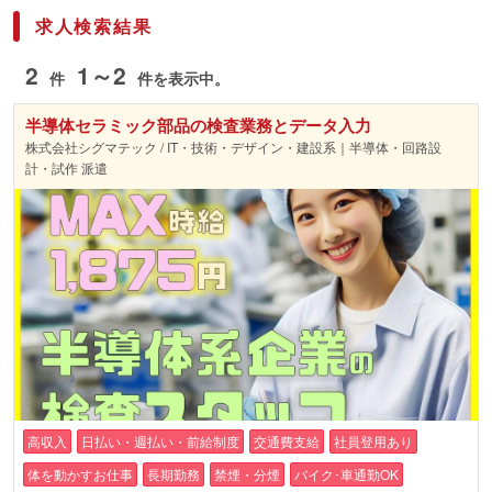
求人検索結果
2
1～2
件
件を表示中。
半導体セラミック部品の検査業務とデータ入力
株式会社シグマテック / IT・技術・デザイン・建設系｜半導体・回路設
計・試作 派遣
高収入
日払い・週払い・前給制度
交通費支給
社員登用あり
体を動かすお仕事
長期勤務
禁煙・分煙
バイク･車通勤OK