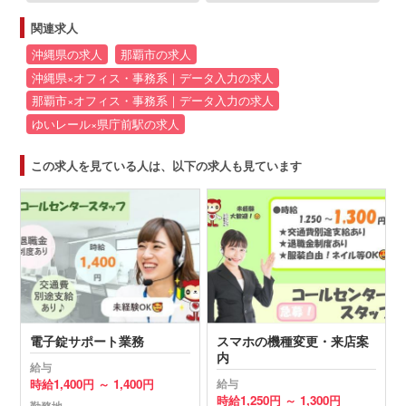
関連求人
沖縄県の求人
那覇市の求人
沖縄県×オフィス・事務系｜データ入力の求人
那覇市×オフィス・事務系｜データ入力の求人
ゆいレール×県庁前駅の求人
この求人を見ている人は、以下の求人も見ています
電子錠サポート業務
スマホの機種変更・来店案
内
給与
時給
1,400円 ～
1,400円
給与
時給
1,250円 ～
1,300円