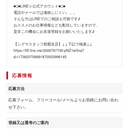
■□■LINE☆公式アカウント■□■
電話やメールでは連絡しにくい。。。
そんな方はLINEでのご相談も可能です♪
おススメのお仕事情報なども配信していますので、
是非この機会にお友達登録をお願いいたします♪
【シグマスタッフ那覇支店】↓↓下記で検索↓↓
https://liff.line.me/2006797745-pNZ1wVnq?
sl=173820708991870553996145
応募情報
応募方法
応募フォーム、フリーコール/メールよりお気軽にお問い合わ
せ下さい。
登録又は選考のご案内