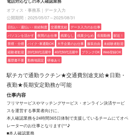
電話対応なしの本人確認業務
オフィス・事務系｜データ入力
公開期間：2025/05/07～2025/08/31
日払い・週払い・前給制度
交通費支給
データ入力のお仕事
パソコンを活かす
夜間のお仕事
残業なし
残業少なめ
長期勤務
駅近！
禁煙・分煙
バイク･車通勤OK
大手企業のお仕事
服装自由
未経験者歓迎
経験者歓迎
20代30代活躍中
40代50代活躍中
ブランクOK
Web登録OK
履歴書不要
勤務地固定
研修あり
駅チカで通勤ラクチン★交通費別途支給★日勤・
夜勤★長期安定勤務が可能
仕事内容
フリマサービスやマッチングサービス・オンライン決済サービ
スを運営する事業者向けに、
本人確認業務を24時間365日体制で支援しているチームにてオペ
レーターのお仕事となります(^^♪
■本人確認業務