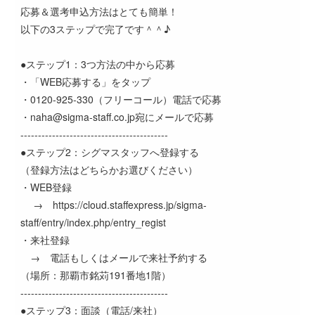
応募＆選考申込方法はとても簡単！
以下の3ステップで完了です＾＾♪
●ステップ1：3つ方法の中から応募
・「WEB応募する」をタップ
・0120-925-330（フリーコール）電話で応募
・naha@sigma-staff.co.jp宛にメールで応募
------------------------------------------
●ステップ2：シグマスタッフへ登録する
（登録方法はどちらかお選びください）
・WEB登録
→ https://cloud.staffexpress.jp/sigma-
staff/entry/index.php/entry_regist
・来社登録
→ 電話もしくはメールで来社予約する
（場所：那覇市銘苅191番地1階）
------------------------------------------
●ステップ3：面談（電話/来社）