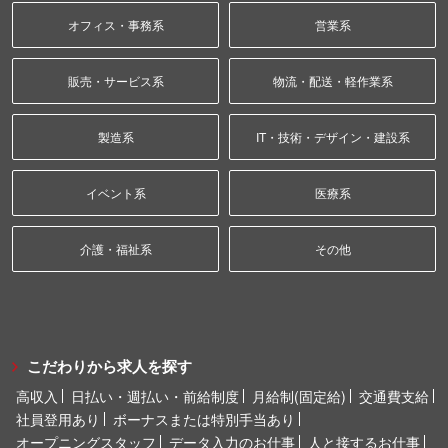
オフィス・事務系
営業系
販売・サービス系
物流・配送・軽作業系
製造系
IT・技術・デザイン・建設系
イベント系
医療系
介護・福祉系
その他
こだわりから求人を探す
高収入
日払い・週払い・前給制度
月給制(固定給)
交通費支給
社員登用あり
ボーナスまたは特別手当あり
オープニングスタッフ
データ入力のお仕事
人と接するお仕事