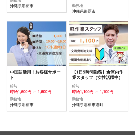
勤務地
沖縄県
那覇市
勤務地
沖縄県
那覇市
中国語活用！お客様サポー
【1日5時間勤務】倉庫内作
ト
業スタッフ（女性活躍中）
給与
給与
時給
1,600円 ～
1,600円
時給
1,100円 ～
1,100円
勤務地
勤務地
沖縄県
那覇市
沖縄県
那覇市
港町