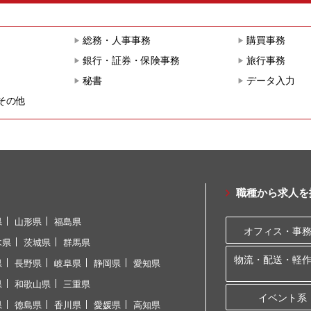
総務・人事事務
購買事務
銀行・証券・保険事務
旅行事務
秘書
データ入力
その他
職種から求人を
県
山形県
福島県
オフィス・事
木県
茨城県
群馬県
物流・配送・軽
県
長野県
岐阜県
静岡県
愛知県
県
和歌山県
三重県
イベント系
県
徳島県
香川県
愛媛県
高知県