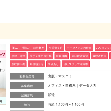
日払い・週払い・前給制度
交通費支給
データ入力のお仕事
パソコンを
禁煙・分煙
大手企業のお仕事
服装自由
未経験者歓迎
経験者歓迎
履歴書不要
勤務地固定
研修あり
当社スタッフ活躍中
出版・マスコミ
勤務先業種
オフィス・事務系｜データ入力
募集職種
派遣
雇用形態
時給 1,100円～1,100円
給与