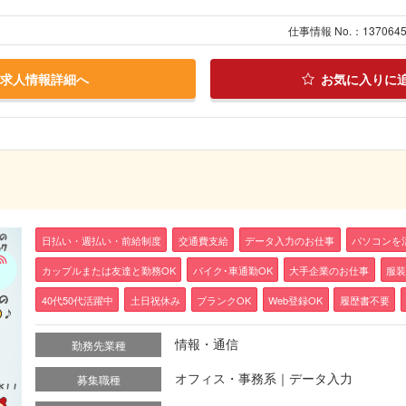
仕事情報 No.：137064
求人情報詳細へ
お気に入りに
日払い・週払い・前給制度
交通費支給
データ入力のお仕事
パソコンを
カップルまたは友達と勤務OK
バイク･車通勤OK
大手企業のお仕事
服
40代50代活躍中
土日祝休み
ブランクOK
Web登録OK
履歴書不要
情報・通信
勤務先業種
オフィス・事務系｜データ入力
募集職種