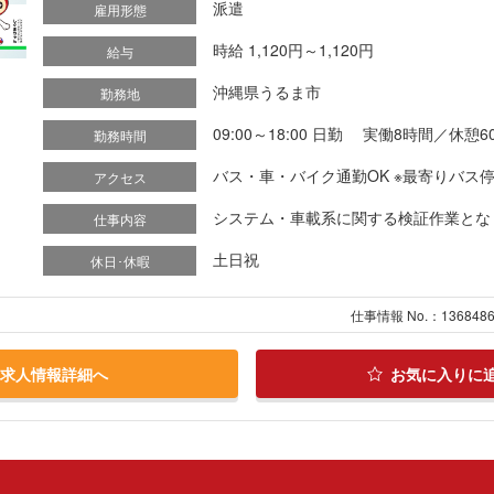
派遣
雇用形態
時給 1,120円～1,120円
給与
沖縄県うるま市
勤務地
09:00～18:00 日勤 実働8時間／休憩6
勤務時間
バス・車・バイク通勤OK ※最寄りバス
アクセス
システム・車載系に関する検証作業となります(
仕事内容
土日祝
休日･休暇
仕事情報 No.：136848
求人情報詳細へ
お気に入りに