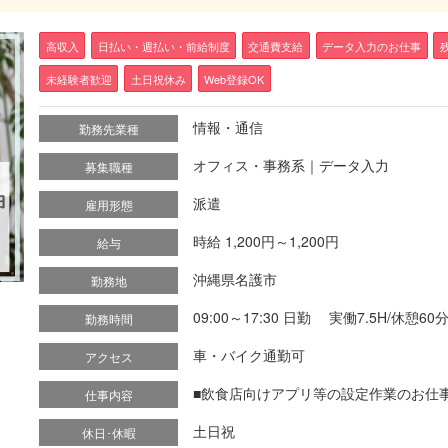
高収入
日払い・週払い・前給制度
交通費支給
データ入力のお仕事
未経験者歓迎
土日祝休み
Web登録OK
情報・通信
勤務先業種
オフィス・事務系｜データ入力
募集職種
派遣
雇用形態
時給 1,200円～1,200円
給与
沖縄県名護市
勤務地
09:00～17:30 日勤 実働7.5H/休憩6
勤務時間
車・バイク通勤可
アクセス
■飲食店向けアプリ等の設定作業のお仕事とな
仕事内容
土日祝
休日･休暇