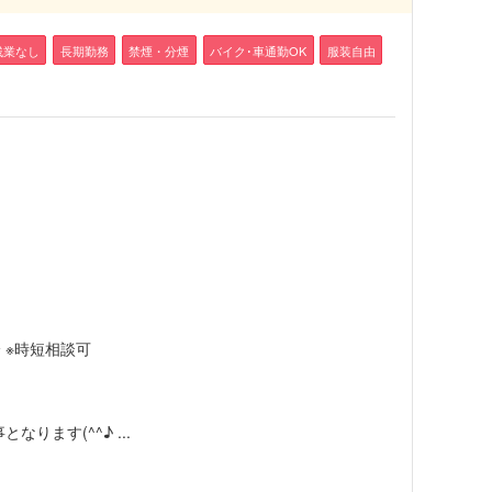
残業なし
長期勤務
禁煙・分煙
バイク･車通勤OK
服装自由
0分 ※時短相談可
ります(^^♪ ...