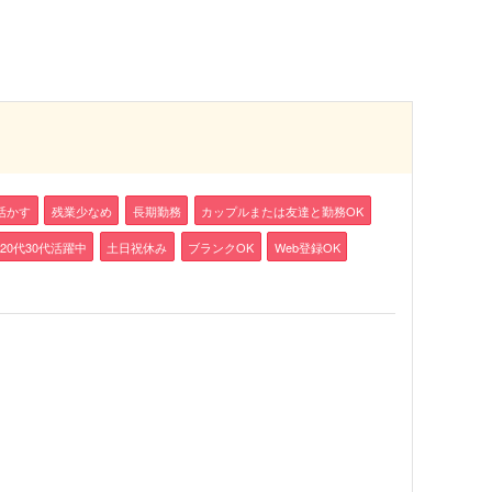
活かす
残業少なめ
長期勤務
カップルまたは友達と勤務OK
20代30代活躍中
土日祝休み
ブランクOK
Web登録OK