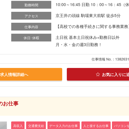
10:00～16:45 日勤 10：00～16：4
勤務時間
京王井の頭線 駒場東大前駅 徒歩5分
アクセス
【高校での各種手続きに関する事務業務】 
仕事内容
土日祝 基本土日祝休み+勤務日以外
休日･休暇
月・水・金の週3日勤務！
仕事情報 No.：138263
求人情報詳細へ
お気に入りに
のお仕事
高収入
交通費支給
データ入力のお仕事
人と接するお仕事
パソコン