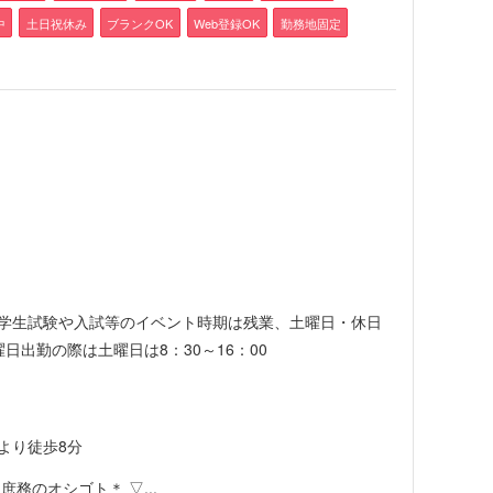
中
土日祝休み
ブランクOK
Web登録OK
勤務地固定
分) ※学生試験や入試等のイベント時期は残業、土曜日・休日
日出勤の際は土曜日は8：30～16：00
より徒歩8分
務のオシゴト＊ ▽...