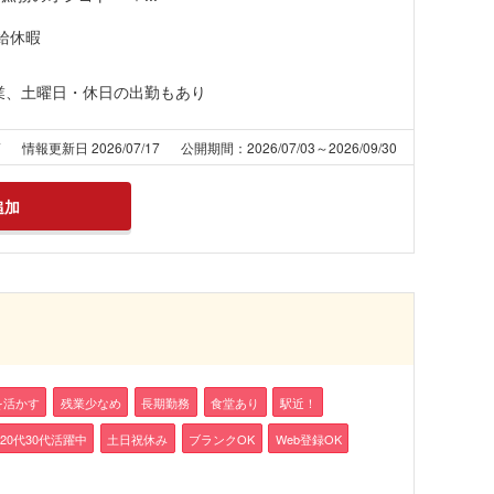
給休暇
業、土曜日・休日の出勤もあり
7
情報更新日 2026/07/17
公開期間：2026/07/03～2026/09/30
追加
を活かす
残業少なめ
長期勤務
食堂あり
駅近！
20代30代活躍中
土日祝休み
ブランクOK
Web登録OK