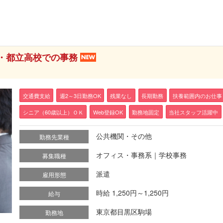
区・都立高校での事務
交通費支給
週2～3日勤務OK
残業なし
長期勤務
扶養範囲内のお仕事
シニア（60歳以上）ＯＫ
Web登録OK
勤務地固定
当社スタッフ活躍中
公共機関・その他
勤務先業種
オフィス・事務系｜学校事務
募集職種
派遣
雇用形態
時給 1,250円～1,250円
給与
東京都目黒区駒場
勤務地