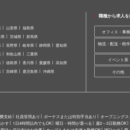
職種から求人を
県
山形県
福島県
オフィス・事
木県
茨城県
群馬県
物流・配送・軽
県
長野県
岐阜県
静岡県
愛知県
県
和歌山県
三重県
イベント系
県
徳島県
香川県
愛媛県
高知県
県
宮崎県
鹿児島県
沖縄県
その他
費支給
社員登用あり
ボーナスまたは特別手当あり
オープニングス
活かす
1日4時間以内でもOK
曜日・時間が選べる
週2～3日勤務OK
短期(3ヶ月以内)のお仕事
カップルまたは友達と勤務OK
Wワーク
寮