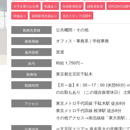
大手企業のお仕事
制服あり
未経験者歓迎
経験者歓迎
20代30代活躍
研修あり
資格取得支援あり
当社スタッフ活躍中
公共機関・その他
勤務先業種
オフィス・事務系｜学校事務
募集職種
派遣
雇用形態
時給 1,750円～
給与
東京都文京区千駄木
勤務地
【月～金】8：30～17：00 (休憩60
勤務時間
の出勤もあり （この場合振替休日） 土曜
東京メトロ千代田線 千駄木駅 徒歩8分
アクセス
東京メトロ千代田線 根津駅 徒歩8分
その他アクセス→南北線線「東大前駅」
≪文京区エリア≫ 有名医大の庶務課にて庶
仕事内容