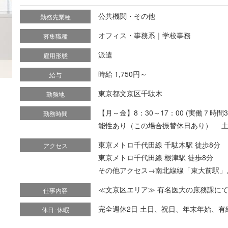
公共機関・その他
勤務先業種
オフィス・事務系｜学校事務
募集職種
派遣
雇用形態
時給 1,750円～
給与
東京都文京区千駄木
勤務地
【月～金】8：30～17：00 (実働７時
勤務時間
能性あり（この場合振替休日あり） 土曜
東京メトロ千代田線 千駄木駅 徒歩8分
アクセス
東京メトロ千代田線 根津駅 徒歩8分
その他アクセス→南北線線「東大前駅」
≪文京区エリア≫ 有名医大の庶務課にて事
仕事内容
完全週休2日 土日、祝日、年末年始、有
休日･休暇