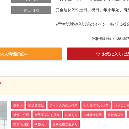
完全週休2日 土日、祝日、年末年始、有
休日･休暇
※学生試験や入試等のイベント時期は残
仕事情報 No.：138139
求人情報詳細へ
お気に入りに
♪
高収入
交通費支給
データ入力のお仕事
人と接するお仕事
パソコン
禁煙・分煙
大手企業のお仕事
制服あり
未経験者歓迎
経験者歓迎
勤務地固定
研修あり
資格取得支援あり