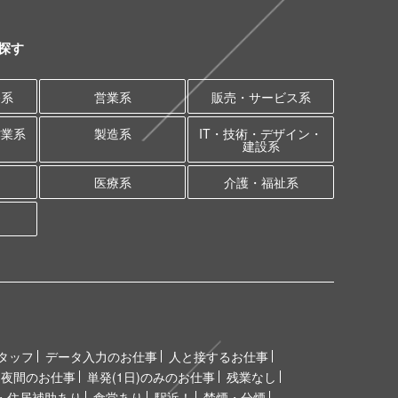
探す
務系
営業系
販売・サービス系
作業系
製造系
IT・技術・デザイン・
建設系
医療系
介護・福祉系
タッフ
データ入力のお仕事
人と接するお仕事
夜間のお仕事
単発(1日)のみのお仕事
残業なし
・住居補助あり
食堂あり
駅近！
禁煙・分煙