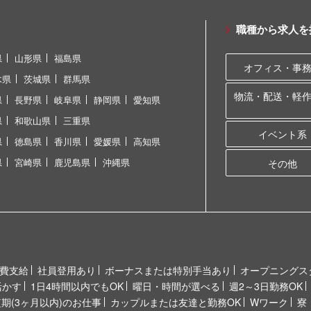
職種から求人を
県
山形県
福島県
オフィス・事
木県
茨城県
群馬県
物流・配送・軽
県
長野県
岐阜県
静岡県
愛知県
県
和歌山県
三重県
イベント系
県
徳島県
香川県
愛媛県
高知県
県
宮崎県
鹿児島県
沖縄県
その他
費支給
社員登用あり
ボーナスまたは特別手当あり
オープニングス
活かす
1日4時間以内でもOK
曜日・時間が選べる
週2～3日勤務OK
短期(3ヶ月以内)のお仕事
カップルまたは友達と勤務OK
Wワーク
寮