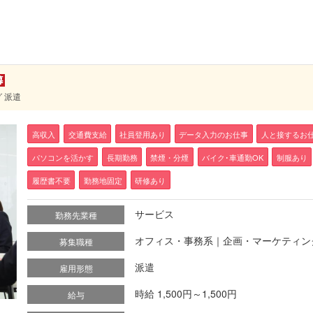
 派遣
高収入
交通費支給
社員登用あり
データ入力のお仕事
人と接するお
パソコンを活かす
長期勤務
禁煙・分煙
バイク･車通勤OK
制服あり
履歴書不要
勤務地固定
研修あり
サービス
勤務先業種
オフィス・事務系｜企画・マーケティン
募集職種
派遣
雇用形態
時給 1,500円～1,500円
給与