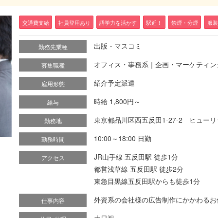
交通費支給
社員登用あり
語学力を活かす
駅近！
禁煙・分煙
服装
出版・マスコミ
勤務先業種
オフィス・事務系｜企画・マーケティン
募集職種
紹介予定派遣
雇用形態
時給 1,800円～
給与
東京都品川区西五反田1-27-2 ヒュー
勤務地
10:00～18:00 日勤
勤務時間
JR山手線 五反田駅 徒歩1分
アクセス
都営浅草線 五反田駅 徒歩2分
東急目黒線五反田駅からも徒歩1分
外資系の会社様の広告制作にかかわるお仕事
仕事内容
土日祝