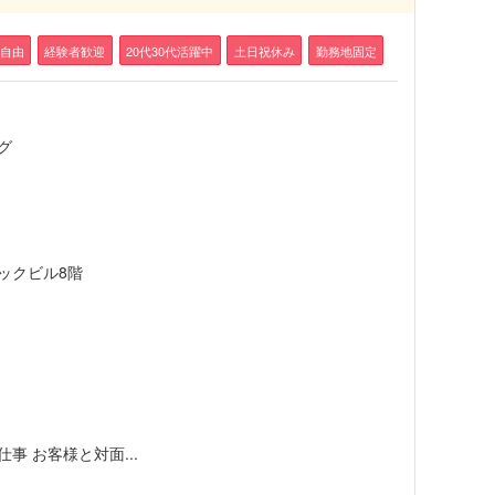
自由
経験者歓迎
20代30代活躍中
土日祝休み
勤務地固定
グ
リックビル8階
 お客様と対面...