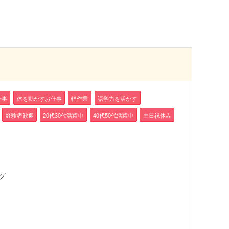
仕事
体を動かすお仕事
軽作業
語学力を活かす
経験者歓迎
20代30代活躍中
40代50代活躍中
土日祝休み
グ