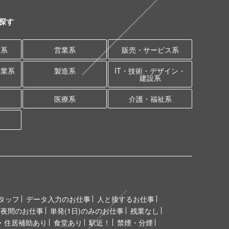
探す
務系
営業系
販売・サービス系
作業系
製造系
IT・技術・デザイン・
建設系
医療系
介護・福祉系
タッフ
データ入力のお仕事
人と接するお仕事
夜間のお仕事
単発(1日)のみのお仕事
残業なし
・住居補助あり
食堂あり
駅近！
禁煙・分煙