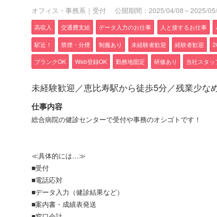
オフィス・事務系｜受付
公開期間：2025/04/08～2025/05/
高収入
交通費支給
データ入力のお仕事
人と接するお仕事
駅近！
禁煙・分煙
制服あり
未経験者歓迎
経験者歓迎
ブランクOK
Web登録OK
勤務地固定
研修あり
当社スタッ
未経験歓迎／恵比寿駅から徒歩5分／残業少な
仕事内容
総合病院の健診センターで受付や事務のオシゴトです！
≪具体的には…≫
■受付
■電話応対
■データ入力（健診結果など）
■案内書・成績表発送
■窓口会計