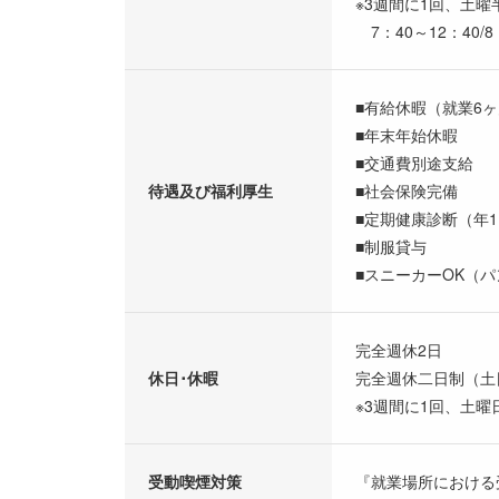
※3週間に1回、土曜
7：40～12：40/
■有給休暇（就業6ヶ
■年末年始休暇
■交通費別途支給
待遇及び福利厚生
■社会保険完備
■定期健康診断（年
■制服貸与
■スニーカーOK（
完全週休2日
休日･休暇
完全週休二日制（土
※3週間に1回、土
受動喫煙対策
『就業場所における