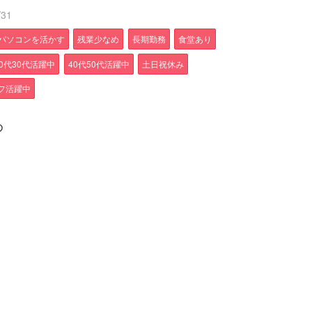
31
パソコンを活かす
残業少なめ
長期勤務
食堂あり
20代30代活躍中
40代50代活躍中
土日祝休み
フ活躍中
め