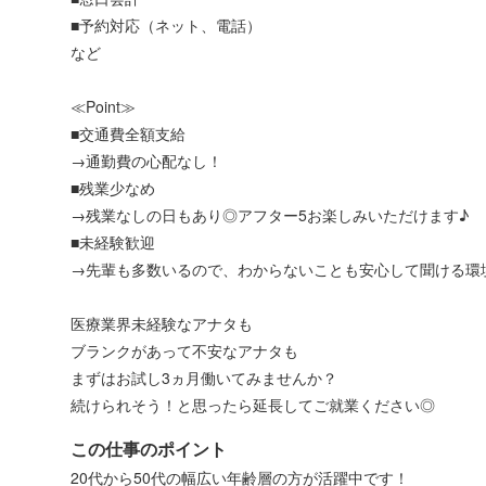
■予約対応（ネット、電話）
など
≪Point≫
■交通費全額支給
→通勤費の心配なし！
■残業少なめ
→残業なしの日もあり◎アフター5お楽しみいただけます♪
■未経験歓迎
→先輩も多数いるので、わからないことも安心して聞ける環
医療業界未経験なアナタも
ブランクがあって不安なアナタも
まずはお試し3ヵ月働いてみませんか？
続けられそう！と思ったら延長してご就業ください◎
この仕事のポイント
20代から50代の幅広い年齢層の方が活躍中です！