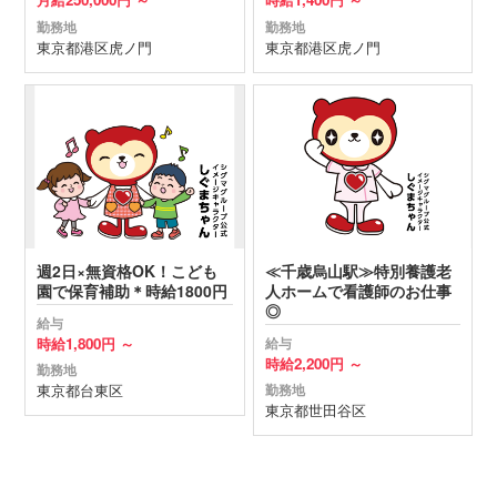
勤務地
勤務地
東京都
港区
虎ノ門
東京都
港区
虎ノ門
週2日×無資格OK！こども
≪千歳烏山駅≫特別養護老
園で保育補助＊時給1800円
人ホームで看護師のお仕事
◎
給与
時給
1,800円 ～
給与
時給
2,200円 ～
勤務地
東京都
台東区
勤務地
東京都
世田谷区