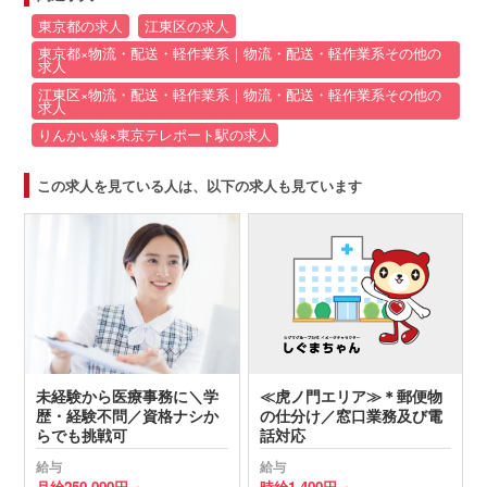
東京都の求人
江東区の求人
東京都×物流・配送・軽作業系｜物流・配送・軽作業系その他の
求人
江東区×物流・配送・軽作業系｜物流・配送・軽作業系その他の
求人
りんかい線×東京テレポート駅の求人
この求人を見ている人は、以下の求人も見ています
未経験から医療事務に＼学
≪虎ノ門エリア≫＊郵便物
歴・経験不問／資格ナシか
の仕分け／窓口業務及び電
らでも挑戦可
話対応
給与
給与
月給
250,000円 ～
時給
1,400円 ～