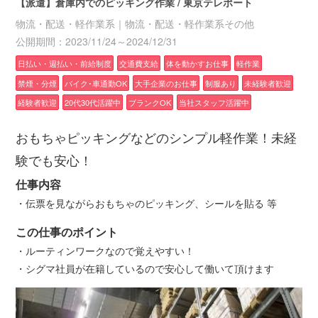
【派遣】倉庫内でのピッキング作業 / 東京テレポート
物流・配送・軽作業系｜物流・配送・軽作業系その他
公開期間：2023/11/24～2024/12/31
日払い・週払い・前給制度
交通費支給
体を動かすお仕事
軽作業
禁煙・分煙
バイク･車通勤OK
大手企業のお仕事
制服あり
未経験者歓迎
経験者歓迎
20代30代活躍中
ブランクOK
当社スタッフ活躍中
おもちゃピッキングなどのシンプル軽作業！未経
験でも安心！
仕事内容
・伝票を見ながらおもちゃのピッキング、シールを貼る 等
この仕事のポイント
・ルーティンワークなので覚えやすい！
・シグマ社員が在籍しているので安心して働いて頂けます