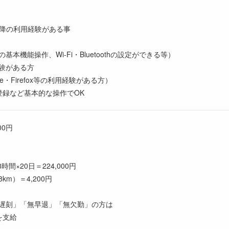
8以降の利用経験がある事
本機能操作、Wi-Fi・Bluetoothの設定ができる等）
験がある方
ome・Firefox等の利用経験がある方）
登録など基本的な操作でOK
00円
円
時間×20日＝224,000円
m）＝4,200円
遅刻」「無早退」「無欠勤」の方は
を支給