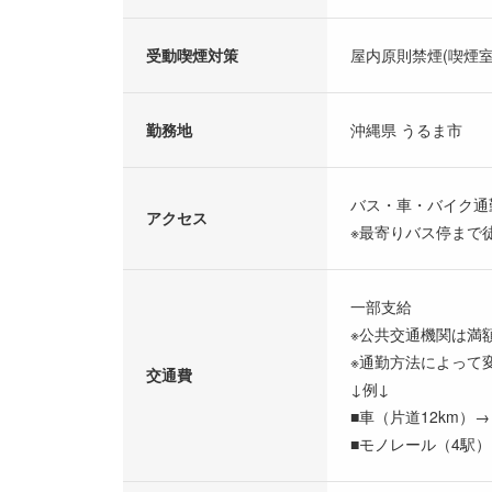
受動喫煙対策
屋内原則禁煙(喫煙室
勤務地
沖縄県 うるま市
バス・車・バイク通
アクセス
※最寄りバス停まで
一部支給
※公共交通機関は満
※通勤方法によって
交通費
↓例↓
■車（片道12km）→
■モノレール（4駅）→