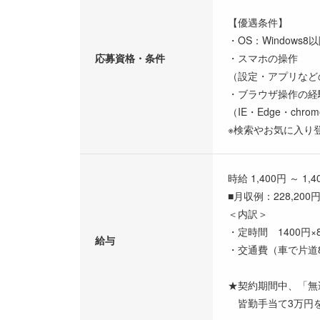
【優遇条件】
・OS：Windows
応募資格・条件
・スマホの操作
（設定・アプリなどの基
・ブラウザ操作の経
（IE・Edge・chr
※検索やお気に入り
時給 1,400円 ～ 1,4
■月収例：228,200
＜内訳＞
・定時間 1400円×8
給与
・交通費（車で片道8k
★契約期間中、「無
皆勤手当て3万円