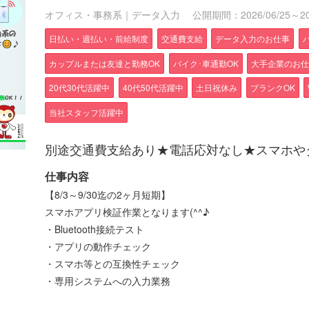
オフィス・事務系｜データ入力
公開期間：2026/06/25～202
日払い・週払い・前給制度
交通費支給
データ入力のお仕事
カップルまたは友達と勤務OK
バイク･車通勤OK
大手企業のお
20代30代活躍中
40代50代活躍中
土日祝休み
ブランクOK
当社スタッフ活躍中
別途交通費支給あり★電話応対なし★スマホや
仕事内容
【8/3～9/30迄の2ヶ月短期】
スマホアプリ検証作業となります(^^♪
・Bluetooth接続テスト
・アプリの動作チェック
・スマホ等との互換性チェック
・専用システムへの入力業務