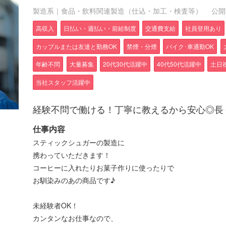
製造系｜食品・飲料関連製造（仕込・加工・検査等）
公開期
高収入
日払い・週払い・前給制度
交通費支給
社員登用あり
カップルまたは友達と勤務OK
禁煙・分煙
バイク･車通勤OK
年齢不問
大量募集
20代30代活躍中
40代50代活躍中
土日
当社スタッフ活躍中
経験不問で働ける！丁寧に教えるから安心◎長
仕事内容
スティックシュガーの製造に
携わっていただきます！
コーヒーに入れたりお菓子作りに使ったりで
お馴染みのあの商品です♪
未経験者OK！
カンタンなお仕事なので、