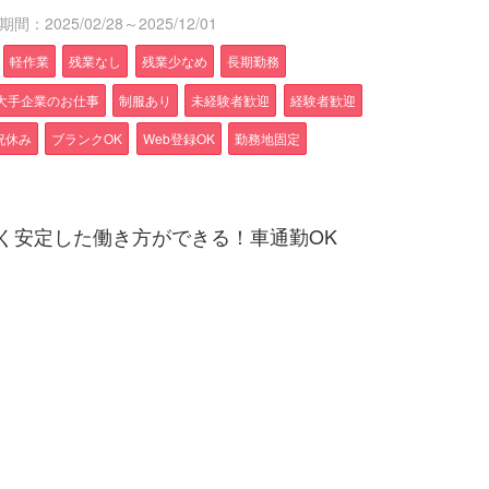
間：2025/02/28～2025/12/01
軽作業
残業なし
残業少なめ
長期勤務
大手企業のお仕事
制服あり
未経験者歓迎
経験者歓迎
祝休み
ブランクOK
Web登録OK
勤務地固定
く安定した働き方ができる！車通勤OK