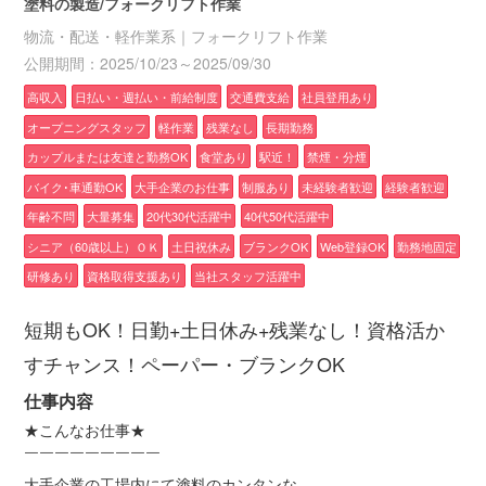
塗料の製造/フォークリフト作業
物流・配送・軽作業系｜フォークリフト作業
公開期間：2025/10/23～2025/09/30
高収入
日払い・週払い・前給制度
交通費支給
社員登用あり
オープニングスタッフ
軽作業
残業なし
長期勤務
カップルまたは友達と勤務OK
食堂あり
駅近！
禁煙・分煙
バイク･車通勤OK
大手企業のお仕事
制服あり
未経験者歓迎
経験者歓迎
年齢不問
大量募集
20代30代活躍中
40代50代活躍中
シニア（60歳以上）ＯＫ
土日祝休み
ブランクOK
Web登録OK
勤務地固定
研修あり
資格取得支援あり
当社スタッフ活躍中
短期もOK！日勤+土日休み+残業なし！資格活か
すチャンス！ペーパー・ブランクOK
仕事内容
★こんなお仕事★
￣￣￣￣￣￣￣￣￣
大手企業の工場内にて塗料のカンタンな…