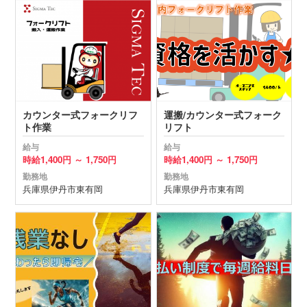
カウンター式フォークリフ
運搬/カウンター式フォーク
ト作業
リフト
給与
給与
時給
1,400円 ～
1,750円
時給
1,400円 ～
1,750円
勤務地
勤務地
兵庫県
伊丹市
東有岡
兵庫県
伊丹市
東有岡