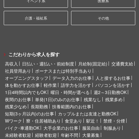
イベント系
医療系
介護・福祉系
その他
こだわりから求人を探す
高収入
日払い・週払い・前給制度
月給制(固定給)
交通費支給
社員登用あり
ボーナスまたは特別手当あり
オープニングスタッフ
データ入力のお仕事
人と接するお仕事
体を動かすお仕事
軽作業
語学力を活かす
パソコンを活かす
1日4時間以内でもOK
曜日・時間が選べる
週2～3日勤務OK
夜間のお仕事
単発(1日)のみのお仕事
残業なし
残業多め
残業少なめ
長期勤務
扶養範囲内のお仕事
短期(3ヶ月以内)のお仕事
カップルまたは友達と勤務OK
Wワーク
寮・住居補助あり
食堂あり
駅近！
禁煙・分煙
バイク･車通勤OK
大手企業のお仕事
服装自由
制服あり
未経験者歓迎
経験者歓迎
年齢不問
大量募集