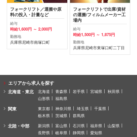
フォークリフト／運搬や原
フォークリフトで出庫/資材
料の投入・計量など
の運搬/フィルムメーカー工
場内
給与
時給
1,600円 ～
2,000円
給与
時給
1,500円 ～
1,875円
勤務地
兵庫県
尼崎市
南塚口町
勤務地
兵庫県
尼崎市
東塚口町二丁目
エリアから求人を探す
北海道・東北
北海道
青森県
岩手県
宮城県
秋田県
山形県
福島県
関東
東京都
神奈川県
埼玉県
千葉県
栃木県
茨城県
群馬県
北陸・中部
新潟県
富山県
石川県
福井県
山梨県
長野県
岐阜県
静岡県
愛知県