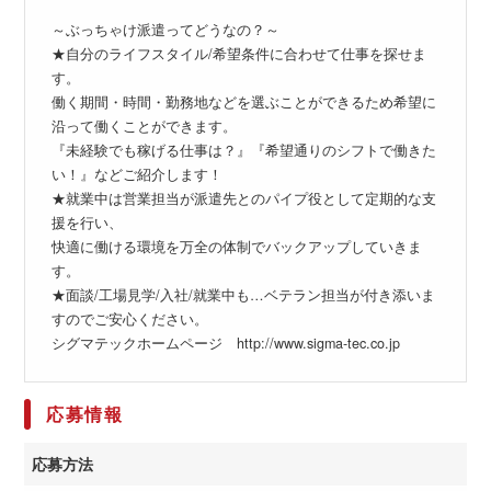
～ぶっちゃけ派遣ってどうなの？～
★自分のライフスタイル/希望条件に合わせて仕事を探せま
す。
働く期間・時間・勤務地などを選ぶことができるため希望に
沿って働くことができます。
『未経験でも稼げる仕事は？』『希望通りのシフトで働きた
い！』などご紹介します！
★就業中は営業担当が派遣先とのパイプ役として定期的な支
援を行い、
快適に働ける環境を万全の体制でバックアップしていきま
す。
★面談/工場見学/入社/就業中も…ベテラン担当が付き添いま
すのでご安心ください。
シグマテックホームページ http://www.sigma-tec.co.jp
応募情報
応募方法