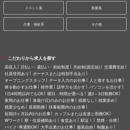
イベント系
医療系
介護・福祉系
その他
こだわりから求人を探す
高収入
日払い・週払い・前給制度
月給制(固定給)
交通費支給
社員登用あり
ボーナスまたは特別手当あり
オープニングスタッフ
データ入力のお仕事
人と接するお仕事
体を動かすお仕事
軽作業
語学力を活かす
パソコンを活かす
1日4時間以内でもOK
曜日・時間が選べる
週2～3日勤務OK
夜間のお仕事
単発(1日)のみのお仕事
残業なし
残業多め
残業少なめ
長期勤務
扶養範囲内のお仕事
短期(3ヶ月以内)のお仕事
カップルまたは友達と勤務OK
Wワーク
寮・住居補助あり
食堂あり
駅近！
禁煙・分煙
バイク･車通勤OK
大手企業のお仕事
服装自由
制服あり