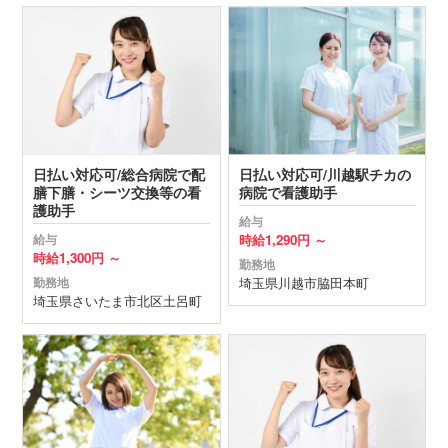
日払い対応可/総合病院で配
日払い対応可/川越駅チカの
膳下膳・シーツ交換等の看
病院で看護助手
護助手
給与
時給
1,290円 ～
給与
時給
1,300円 ～
勤務地
埼玉県
川越市
脇田本町
勤務地
埼玉県
さいたま市北区
土呂町