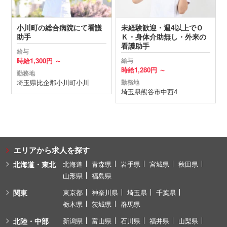
小川町の総合病院にて看護
未経験歓迎・週4以上でＯ
助手
Ｋ・身体介助無し・外来の
看護助手
給与
時給
1,300円 ～
給与
時給
1,280円 ～
勤務地
埼玉県
比企郡小川町
小川
勤務地
埼玉県
熊谷市
中西4
エリアから求人を探す
北海道・東北
北海道
青森県
岩手県
宮城県
秋田県
山形県
福島県
関東
東京都
神奈川県
埼玉県
千葉県
栃木県
茨城県
群馬県
北陸・中部
新潟県
富山県
石川県
福井県
山梨県