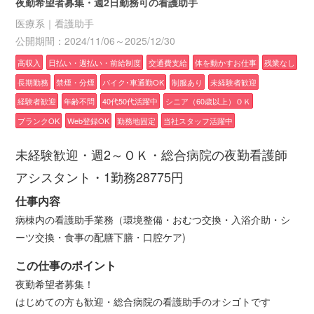
夜勤希望者募集・週2日勤務可の看護助手
医療系｜看護助手
公開期間：2024/11/06～2025/12/30
高収入
日払い・週払い・前給制度
交通費支給
体を動かすお仕事
残業なし
長期勤務
禁煙・分煙
バイク･車通勤OK
制服あり
未経験者歓迎
経験者歓迎
年齢不問
40代50代活躍中
シニア（60歳以上）ＯＫ
ブランクOK
Web登録OK
勤務地固定
当社スタッフ活躍中
未経験歓迎・週2～ＯＫ・総合病院の夜勤看護師
アシスタント・1勤務28775円
仕事内容
病棟内の看護助手業務（環境整備・おむつ交換・入浴介助・シ
ーツ交換・食事の配膳下膳・口腔ケア)
この仕事のポイント
夜勤希望者募集！
はじめての方も歓迎・総合病院の看護助手のオシゴトです