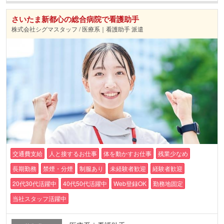
さいたま新都心の総合病院で看護助手
株式会社シグマスタッフ / 医療系｜看護助手 派遣
交通費支給
人と接するお仕事
体を動かすお仕事
残業少なめ
長期勤務
禁煙・分煙
制服あり
未経験者歓迎
経験者歓迎
20代30代活躍中
40代50代活躍中
Web登録OK
勤務地固定
当社スタッフ活躍中