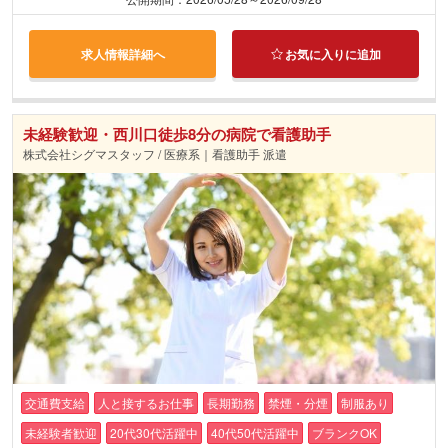
求人情報詳細へ
お気に入りに追加
未経験歓迎・西川口徒歩8分の病院で看護助手
株式会社シグマスタッフ / 医療系｜看護助手 派遣
交通費支給
人と接するお仕事
長期勤務
禁煙・分煙
制服あり
未経験者歓迎
20代30代活躍中
40代50代活躍中
ブランクOK