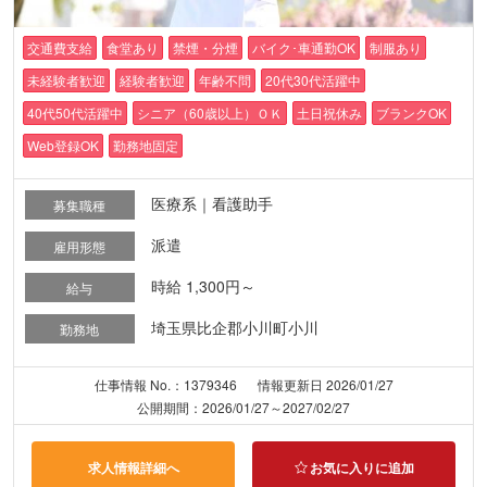
交通費支給
食堂あり
禁煙・分煙
バイク･車通勤OK
制服あり
未経験者歓迎
経験者歓迎
年齢不問
20代30代活躍中
40代50代活躍中
シニア（60歳以上）ＯＫ
土日祝休み
ブランクOK
Web登録OK
勤務地固定
医療系｜看護助手
募集職種
派遣
雇用形態
時給 1,300円～
給与
埼玉県比企郡小川町小川
勤務地
仕事情報 No.：1379346
情報更新日 2026/01/27
公開期間：2026/01/27～2027/02/27
求人情報詳細へ
お気に入りに追加