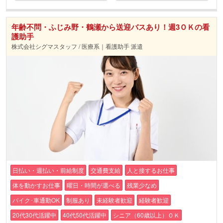
年齢不問・ふじみ野・鶴瀬から送迎バスあり！週3ＯＫの看
護助手
株式会社シグマスタッフ / 医療系｜看護助手 派遣
日払い・週払い・前給制度
交通費支給
人と接するお仕事
体を動かすお仕事
曜日・時間が選べる
残業少なめ
バイク･車通勤OK
制服あり
未経験者歓迎
経験者歓迎
20代30代活躍中
40代50代活躍中
シニア（60歳以上）ＯＫ