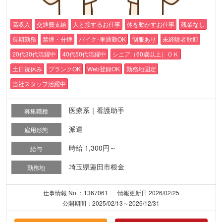
高収入
交通費支給
人と接するお仕事
体を動かすお仕事
残業なし
長期勤務
禁煙・分煙
バイク･車通勤OK
制服あり
未経験者歓迎
20代30代活躍中
40代50代活躍中
シニア（60歳以上）ＯＫ
土日祝休み
ブランクOK
Web登録OK
勤務地固定
当社スタッフ活躍中
医療系｜看護助手
募集職種
派遣
雇用形態
時給 1,300円～
給与
埼玉県蓮田市根金
勤務地
仕事情報 No.：1367061
情報更新日 2026/02/25
公開期間：2025/02/13～2026/12/31