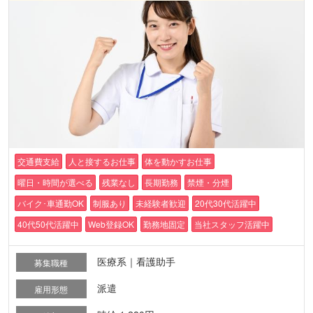
交通費支給
人と接するお仕事
体を動かすお仕事
曜日・時間が選べる
残業なし
長期勤務
禁煙・分煙
バイク･車通勤OK
制服あり
未経験者歓迎
20代30代活躍中
40代50代活躍中
Web登録OK
勤務地固定
当社スタッフ活躍中
医療系｜看護助手
募集職種
派遣
雇用形態