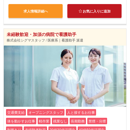
求人情報詳細へ
お気に入りに追加
未経験歓迎・加須の病院で看護助手
株式会社シグマスタッフ / 医療系｜看護助手 派遣
交通費支給
オープニングスタッフ
人と接するお仕事
体を動かすお仕事
軽作業
残業なし
長期勤務
禁煙・分煙
制服あり
未経験者歓迎
20代30代活躍中
40代50代活躍中