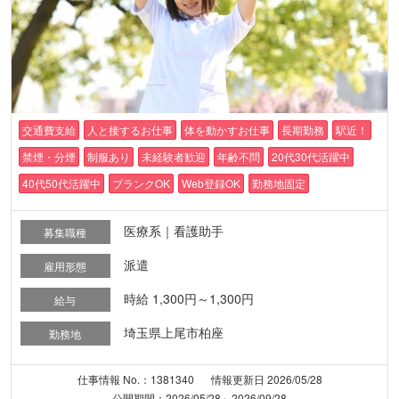
交通費支給
人と接するお仕事
体を動かすお仕事
長期勤務
駅近！
禁煙・分煙
制服あり
未経験者歓迎
年齢不問
20代30代活躍中
40代50代活躍中
ブランクOK
Web登録OK
勤務地固定
医療系｜看護助手
募集職種
派遣
雇用形態
時給 1,300円～1,300円
給与
埼玉県上尾市柏座
勤務地
仕事情報 No.：1381340
情報更新日 2026/05/28
公開期間：2026/05/28～2026/09/28