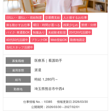
日払い・週払い・前給制度
交通費支給
人と接するお仕事
体を動かすお仕事
曜日・時間が選べる
残業少なめ
禁煙・分煙
バイク･車通勤OK
制服あり
未経験者歓迎
20代30代活躍中
40代50代活躍中
ブランクOK
Web登録OK
勤務地固定
当社スタッフ活躍中
医療系｜看護助手
募集職種
派遣
雇用形態
時給 1,280円～
給与
埼玉県熊谷市中西4
勤務地
仕事情報 No.：10385
情報更新日 2026/03/30
公開期間：2026/03/30～2027/02/01