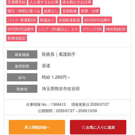
交通費支給
人と接するお仕事
体を動かすお仕事
曜日・時間が選べる
残業なし
長期勤務
禁煙・分煙
バイク･車通勤OK
制服あり
未経験者歓迎
20代30代活躍中
40代50代活躍中
シニア（60歳以上）ＯＫ
ブランクOK
Web登録OK
勤務地固定
医療系｜看護助手
募集職種
派遣
雇用形態
時給 1,280円～
給与
埼玉県熊谷市佐谷田
勤務地
仕事情報 No.：1366412
情報更新日 2026/07/27
公開期間：2026/07/27～2026/10/09
求人情報詳細へ
お気に入りに追加