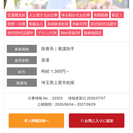
交通費支給
人と接するお仕事
体を動かすお仕事
長期勤務
駅近！
禁煙・分煙
制服あり
未経験者歓迎
年齢不問
20代30代活躍中
40代50代活躍中
ブランクOK
Web登録OK
勤務地固定
医療系｜看護助手
募集職種
派遣
雇用形態
時給 1,300円～
給与
埼玉県上尾市柏座
勤務地
仕事情報 No.：22323
情報更新日 2026/07/07
公開期間：2026/06/04～2027/09/29
求人情報詳細へ
お気に入りに追加