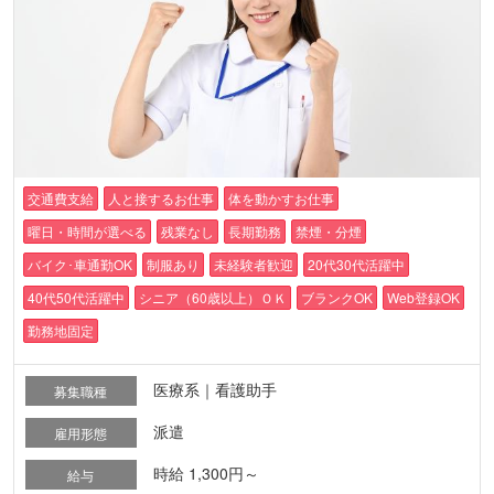
交通費支給
人と接するお仕事
体を動かすお仕事
曜日・時間が選べる
残業なし
長期勤務
禁煙・分煙
バイク･車通勤OK
制服あり
未経験者歓迎
20代30代活躍中
40代50代活躍中
シニア（60歳以上）ＯＫ
ブランクOK
Web登録OK
勤務地固定
医療系｜看護助手
募集職種
派遣
雇用形態
時給 1,300円～
給与