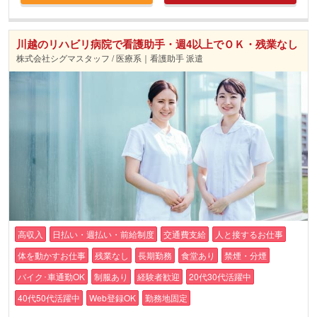
川越のリハビリ病院で看護助手・週4以上でＯＫ・残業なし
株式会社シグマスタッフ / 医療系｜看護助手 派遣
高収入
日払い・週払い・前給制度
交通費支給
人と接するお仕事
体を動かすお仕事
残業なし
長期勤務
食堂あり
禁煙・分煙
バイク･車通勤OK
制服あり
経験者歓迎
20代30代活躍中
40代50代活躍中
Web登録OK
勤務地固定