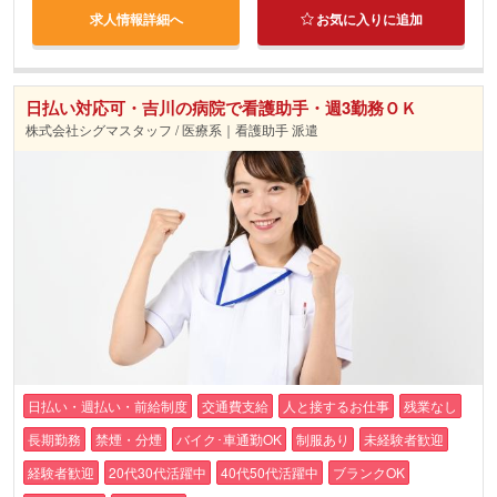
求人情報詳細へ
お気に入りに追加
日払い対応可・吉川の病院で看護助手・週3勤務ＯＫ
株式会社シグマスタッフ / 医療系｜看護助手 派遣
日払い・週払い・前給制度
交通費支給
人と接するお仕事
残業なし
長期勤務
禁煙・分煙
バイク･車通勤OK
制服あり
未経験者歓迎
経験者歓迎
20代30代活躍中
40代50代活躍中
ブランクOK