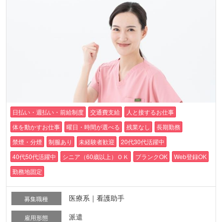
日払い・週払い・前給制度
交通費支給
人と接するお仕事
体を動かすお仕事
曜日・時間が選べる
残業なし
長期勤務
禁煙・分煙
制服あり
未経験者歓迎
20代30代活躍中
40代50代活躍中
シニア（60歳以上）ＯＫ
ブランクOK
Web登録OK
勤務地固定
医療系｜看護助手
募集職種
派遣
雇用形態