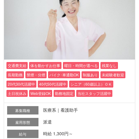
交通費支給
体を動かすお仕事
曜日・時間が選べる
残業なし
長期勤務
禁煙・分煙
バイク･車通勤OK
制服あり
未経験者歓迎
20代30代活躍中
40代50代活躍中
シニア（60歳以上）ＯＫ
土日祝休み
Web登録OK
勤務地固定
当社スタッフ活躍中
医療系｜看護助手
募集職種
派遣
雇用形態
時給 1,300円～
給与