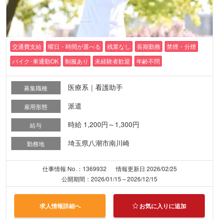
交通費支給
曜日・時間が選べる
残業なし
長期勤務
禁煙・分煙
バイク･車通勤OK
制服あり
未経験者歓迎
年齢不問
医療系｜看護助手
募集職種
派遣
雇用形態
時給 1,200円～1,300円
給与
埼玉県八潮市南川崎
勤務地
仕事情報 No.：1369932
情報更新日 2026/02/25
公開期間：2026/01/15～2026/12/15
求人情報詳細へ
お気に入りに追加