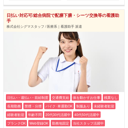
日払い対応可/総合病院で配膳下膳・シーツ交換等の看護助
手
株式会社シグマスタッフ / 医療系｜看護助手 派遣
日払い・週払い・前給制度
交通費支給
体を動かすお仕事
残業なし
長期勤務
禁煙・分煙
バイク･車通勤OK
制服あり
未経験者歓迎
経験者歓迎
年齢不問
20代30代活躍中
40代50代活躍中
ブランクOK
Web登録OK
勤務地固定
当社スタッフ活躍中