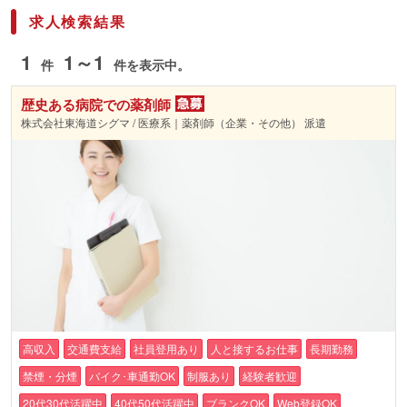
求人検索結果
1
1～1
件
件を表示中。
歴史ある病院での薬剤師
株式会社東海道シグマ / 医療系｜薬剤師（企業・その他） 派遣
高収入
交通費支給
社員登用あり
人と接するお仕事
長期勤務
禁煙・分煙
バイク･車通勤OK
制服あり
経験者歓迎
20代30代活躍中
40代50代活躍中
ブランクOK
Web登録OK