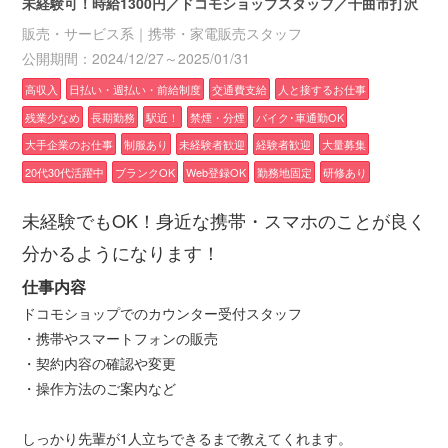
未経験可！時給1300円／ドコモショップスタッフ／千曲市打沢
販売・サービス系｜携帯・家電販売スタッフ
公開期間：2024/12/27～2025/01/31
高収入
日払い・週払い・前給制度
交通費支給
人と接するお仕事
残業少なめ
長期勤務
駅近！
禁煙・分煙
バイク･車通勤OK
大手企業のお仕事
制服あり
未経験者歓迎
経験者歓迎
大量募集
20代30代活躍中
ブランクOK
Web登録OK
勤務地固定
研修あり
未経験でもOK！身近な携帯・スマホのことが良く
分かるようになります！
仕事内容
ドコモショップでのカウンター受付スタッフ
・携帯やスマートフォンの販売
・契約内容の確認や変更
・操作方法のご案内など
しっかり先輩が1人立ちできるまで教えてくれます。