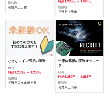
時給
1,280円 ～
1,600円
勤務地
長野県
上田市
勤務地
長野県
上田市
小さなコイル部品の製造
半導体基板の実装オペレー
ター
給与
時給
1,250円 ～
1,250円
給与
時給
1,250円 ～
1,563円
勤務地
長野県
佐久市
根々井
勤務地
長野県
上田市