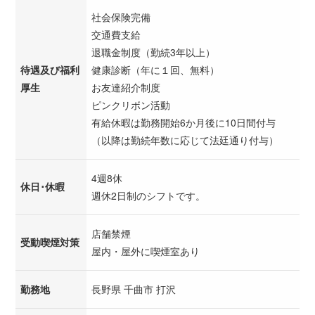
社会保険完備
交通費支給
退職金制度（勤続3年以上）
待遇及び福利
健康診断（年に１回、無料）
厚生
お友達紹介制度
ピンクリボン活動
有給休暇は勤務開始6か月後に10日間付与
（以降は勤続年数に応じて法廷通り付与）
4週8休
休日･休暇
週休2日制のシフトです。
店舗禁煙
受動喫煙対策
屋内・屋外に喫煙室あり
勤務地
長野県 千曲市 打沢