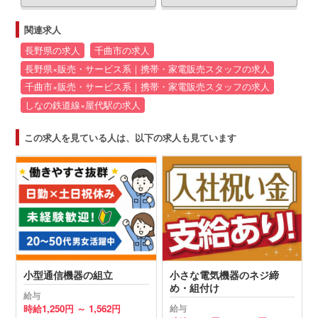
関連求人
長野県の求人
千曲市の求人
長野県×販売・サービス系｜携帯・家電販売スタッフの求人
千曲市×販売・サービス系｜携帯・家電販売スタッフの求人
しなの鉄道線×屋代駅の求人
この求人を見ている人は、以下の求人も見ています
小型通信機器の組立
小さな電気機器のネジ締
め・組付け
給与
時給
1,250円 ～
1,562円
給与