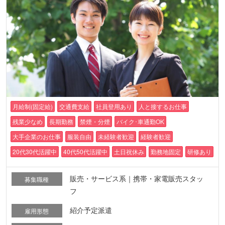
月給制(固定給)
交通費支給
社員登用あり
人と接するお仕事
残業少なめ
長期勤務
禁煙・分煙
バイク･車通勤OK
大手企業のお仕事
服装自由
未経験者歓迎
経験者歓迎
20代30代活躍中
40代50代活躍中
土日祝休み
勤務地固定
研修あり
販売・サービス系｜携帯・家電販売スタッ
募集職種
フ
紹介予定派遣
雇用形態