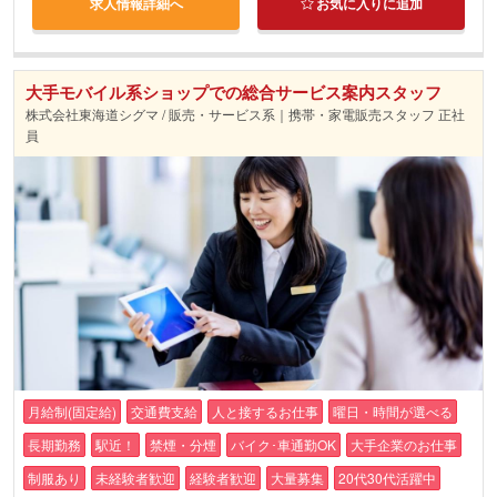
求人情報詳細へ
お気に入りに追加
大手モバイル系ショップでの総合サービス案内スタッフ
株式会社東海道シグマ / 販売・サービス系｜携帯・家電販売スタッフ 正社
員
月給制(固定給)
交通費支給
人と接するお仕事
曜日・時間が選べる
長期勤務
駅近！
禁煙・分煙
バイク･車通勤OK
大手企業のお仕事
制服あり
未経験者歓迎
経験者歓迎
大量募集
20代30代活躍中