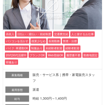
高収入
日払い・週払い・前給制度
交通費支給
人と接するお仕事
パソコンを活かす
残業少なめ
長期勤務
禁煙・分煙
バイク･車通勤OK
制服あり
未経験者歓迎
経験者歓迎
20代30代活躍中
ブランクOK
Web登録OK
履歴書不要
勤務地固定
研修あり
販売・サービス系｜携帯・家電販売スタッ
募集職種
フ
派遣
雇用形態
時給 1,300円～1,400円
給与