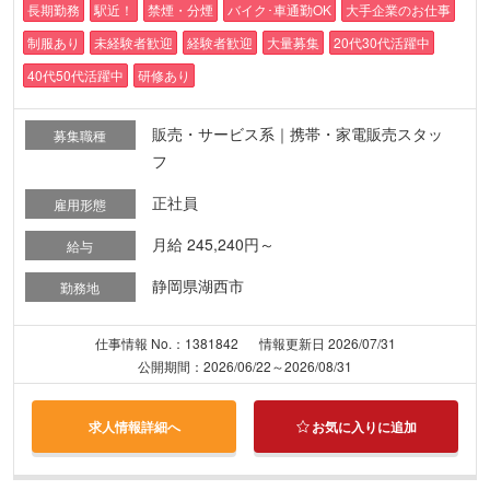
長期勤務
駅近！
禁煙・分煙
バイク･車通勤OK
大手企業のお仕事
制服あり
未経験者歓迎
経験者歓迎
大量募集
20代30代活躍中
40代50代活躍中
研修あり
販売・サービス系｜携帯・家電販売スタッ
募集職種
フ
正社員
雇用形態
月給 245,240円～
給与
静岡県湖西市
勤務地
仕事情報 No.：1381842
情報更新日 2026/07/31
公開期間：2026/06/22～2026/08/31
求人情報詳細へ
お気に入りに追加