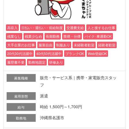
高収入
日払い・週払い・前給制度
交通費支給
人と接するお仕事
残業なし
残業少なめ
長期勤務
禁煙・分煙
バイク･車通勤OK
大手企業のお仕事
服装自由
制服あり
未経験者歓迎
経験者歓迎
20代30代活躍中
40代50代活躍中
ブランクOK
Web登録OK
履歴書不要
勤務地固定
研修あり
販売・サービス系｜携帯・家電販売スタッ
募集職種
フ
派遣
雇用形態
時給 1,500円～1,700円
給与
沖縄県名護市
勤務地