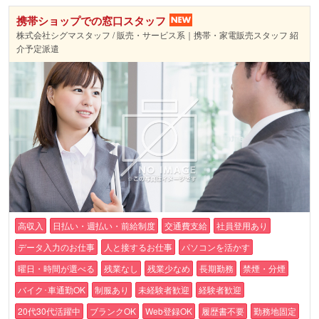
携帯ショップでの窓口スタッフ
株式会社シグマスタッフ / 販売・サービス系｜携帯・家電販売スタッフ 紹
介予定派遣
高収入
日払い・週払い・前給制度
交通費支給
社員登用あり
データ入力のお仕事
人と接するお仕事
パソコンを活かす
曜日・時間が選べる
残業なし
残業少なめ
長期勤務
禁煙・分煙
バイク･車通勤OK
制服あり
未経験者歓迎
経験者歓迎
20代30代活躍中
ブランクOK
Web登録OK
履歴書不要
勤務地固定