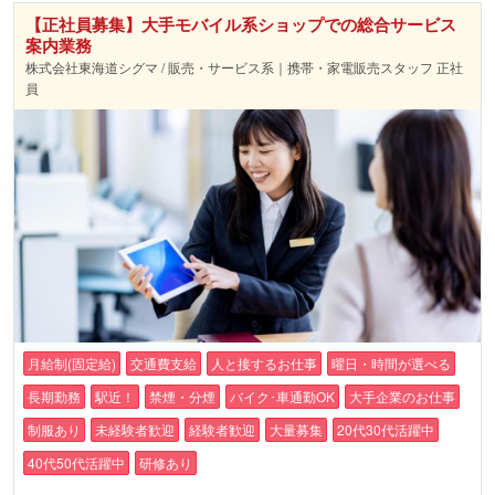
【正社員募集】大手モバイル系ショップでの総合サービス
案内業務
株式会社東海道シグマ / 販売・サービス系｜携帯・家電販売スタッフ 正社
員
月給制(固定給)
交通費支給
人と接するお仕事
曜日・時間が選べる
長期勤務
駅近！
禁煙・分煙
バイク･車通勤OK
大手企業のお仕事
制服あり
未経験者歓迎
経験者歓迎
大量募集
20代30代活躍中
40代50代活躍中
研修あり