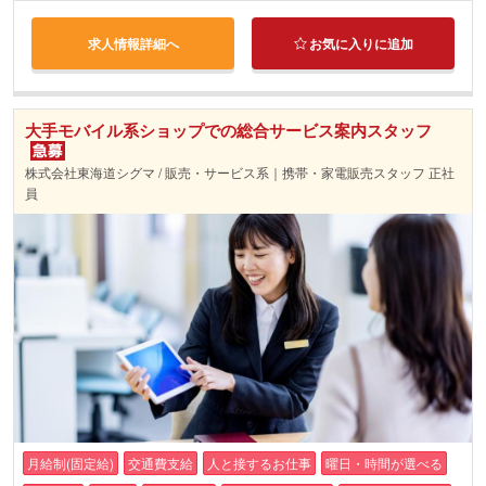
求人情報詳細へ
お気に入りに追加
大手モバイル系ショップでの総合サービス案内スタッフ
株式会社東海道シグマ / 販売・サービス系｜携帯・家電販売スタッフ 正社
員
月給制(固定給)
交通費支給
人と接するお仕事
曜日・時間が選べる