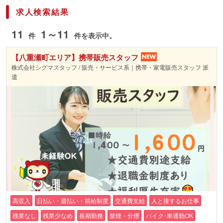
求人検索結果
11
1～11
件
件を表示中。
【八重瀬町エリア】携帯販売スタッフ
株式会社シグマスタッフ / 販売・サービス系｜携帯・家電販売スタッフ 派
遣
高収入
日払い・週払い・前給制度
交通費支給
人と接するお仕事
残業なし
残業少なめ
長期勤務
禁煙・分煙
バイク･車通勤OK