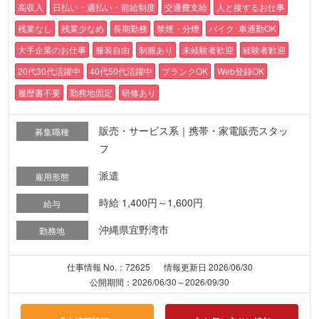
高収入
日払い・週払い・前給制度
交通費支給
人と接するお仕事
残業なし
残業少なめ
長期勤務
禁煙・分煙
バイク･車通勤OK
大手企業のお仕事
服装自由
制服あり
未経験者歓迎
経験者歓迎
20代30代活躍中
40代50代活躍中
ブランクOK
Web登録OK
履歴書不要
勤務地固定
研修あり
販売・サービス系｜携帯・家電販売スタッ
募集職種
フ
派遣
雇用形態
時給 1,400円～1,600円
給与
沖縄県宜野湾市
勤務地
仕事情報 No.：72625
情報更新日 2026/06/30
公開期間：2026/06/30～2026/09/30