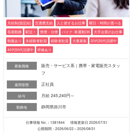
月給制(固定給)
交通費支給
人と接するお仕事
曜日・時間が選べる
長期勤務
駅近！
禁煙・分煙
バイク･車通勤OK
大手企業のお仕事
制服あり
未経験者歓迎
経験者歓迎
大量募集
20代30代活躍中
40代50代活躍中
研修あり
販売・サービス系｜携帯・家電販売スタッ
募集職種
フ
正社員
雇用形態
月給 245,240円～
給与
静岡県掛川市
勤務地
仕事情報 No.：1381844
情報更新日 2026/07/31
公開期間：2026/06/22～2026/08/31