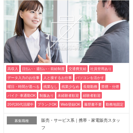
高収入
日払い・週払い・前給制度
交通費支給
社員登用あり
データ入力のお仕事
人と接するお仕事
パソコンを活かす
曜日・時間が選べる
残業なし
残業少なめ
長期勤務
禁煙・分煙
バイク･車通勤OK
制服あり
未経験者歓迎
経験者歓迎
20代30代活躍中
ブランクOK
Web登録OK
履歴書不要
勤務地固定
販売・サービス系｜携帯・家電販売スタッ
募集職種
フ