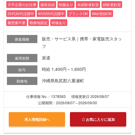
大手企業のお仕事
服装自由
制服あり
未経験者歓迎
経験者歓迎
20代30代活躍中
40代50代活躍中
ブランクOK
Web登録OK
履歴書不要
勤務地固定
研修あり
販売・サービス系｜携帯・家電販売スタッ
募集職種
フ
派遣
雇用形態
時給 1,400円～1,600円
給与
沖縄県島尻郡八重瀬町
勤務地
仕事情報 No.：1378583
情報更新日 2026/08/07
公開期間：2026/08/07～2026/09/30
求人情報詳細へ
お気に入りに追加