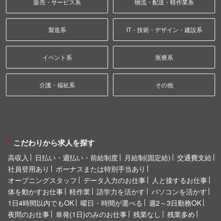
販売・サービス系
物流・配送・軽作業系
製造系
IT・技術・デザイン・建設系
イベント系
医療系
介護・福祉系
その他
こだわりから求人を探す
高収入
日払い・週払い・前給制度
月給制(固定給)
交通費支給
社員登用あり
ボーナスまたは特別手当あり
オープニングスタッフ
データ入力のお仕事
人と接するお仕事
体を動かすお仕事
軽作業
語学力を活かす
パソコンを活かす
1日4時間以内でもOK
曜日・時間が選べる
週2～3日勤務OK
夜間のお仕事
単発(1日)のみのお仕事
残業なし
残業多め