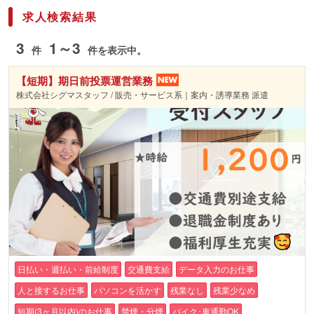
求人検索結果
3
1～3
件
件を表示中。
【短期】期日前投票運営業務
株式会社シグマスタッフ / 販売・サービス系｜案内・誘導業務 派遣
日払い・週払い・前給制度
交通費支給
データ入力のお仕事
人と接するお仕事
パソコンを活かす
残業なし
残業少なめ
短期(3ヶ月以内)のお仕事
禁煙・分煙
バイク･車通勤OK