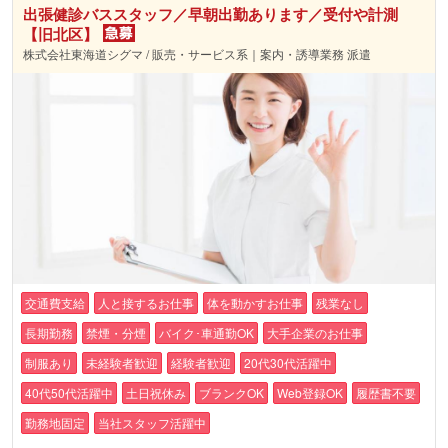
出張健診バススタッフ／早朝出勤あります／受付や計測
【旧北区】
株式会社東海道シグマ / 販売・サービス系｜案内・誘導業務 派遣
交通費支給
人と接するお仕事
体を動かすお仕事
残業なし
長期勤務
禁煙・分煙
バイク･車通勤OK
大手企業のお仕事
制服あり
未経験者歓迎
経験者歓迎
20代30代活躍中
40代50代活躍中
土日祝休み
ブランクOK
Web登録OK
履歴書不要
勤務地固定
当社スタッフ活躍中