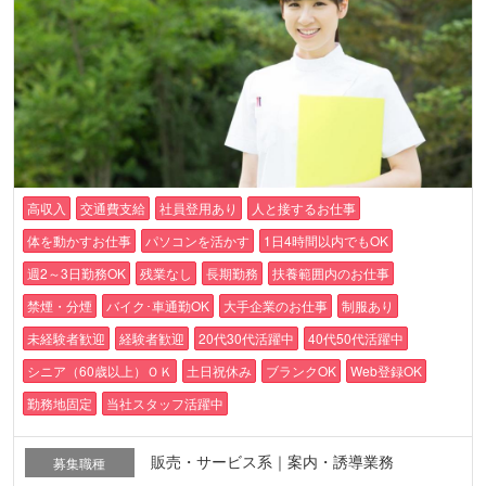
高収入
交通費支給
社員登用あり
人と接するお仕事
体を動かすお仕事
パソコンを活かす
1日4時間以内でもOK
週2～3日勤務OK
残業なし
長期勤務
扶養範囲内のお仕事
禁煙・分煙
バイク･車通勤OK
大手企業のお仕事
制服あり
未経験者歓迎
経験者歓迎
20代30代活躍中
40代50代活躍中
シニア（60歳以上）ＯＫ
土日祝休み
ブランクOK
Web登録OK
勤務地固定
当社スタッフ活躍中
販売・サービス系｜案内・誘導業務
募集職種