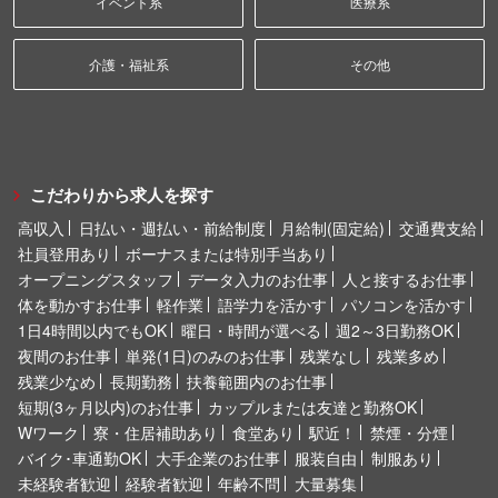
イベント系
医療系
介護・福祉系
その他
こだわりから求人を探す
高収入
日払い・週払い・前給制度
月給制(固定給)
交通費支給
社員登用あり
ボーナスまたは特別手当あり
オープニングスタッフ
データ入力のお仕事
人と接するお仕事
体を動かすお仕事
軽作業
語学力を活かす
パソコンを活かす
1日4時間以内でもOK
曜日・時間が選べる
週2～3日勤務OK
夜間のお仕事
単発(1日)のみのお仕事
残業なし
残業多め
残業少なめ
長期勤務
扶養範囲内のお仕事
短期(3ヶ月以内)のお仕事
カップルまたは友達と勤務OK
Wワーク
寮・住居補助あり
食堂あり
駅近！
禁煙・分煙
バイク･車通勤OK
大手企業のお仕事
服装自由
制服あり
未経験者歓迎
経験者歓迎
年齢不問
大量募集