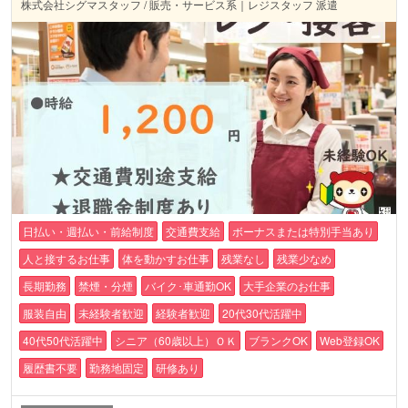
株式会社シグマスタッフ / 販売・サービス系｜レジスタッフ 派遣
日払い・週払い・前給制度
交通費支給
ボーナスまたは特別手当あり
人と接するお仕事
体を動かすお仕事
残業なし
残業少なめ
長期勤務
禁煙・分煙
バイク･車通勤OK
大手企業のお仕事
服装自由
未経験者歓迎
経験者歓迎
20代30代活躍中
40代50代活躍中
シニア（60歳以上）ＯＫ
ブランクOK
Web登録OK
履歴書不要
勤務地固定
研修あり