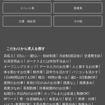
イベント系
医療系
介護・福祉系
その他
こだわりから求人を探す
高収入
日払い・週払い・前給制度
月給制(固定給)
交通費支給
社員登用あり
ボーナスまたは特別手当あり
オープニングスタッフ
データ入力のお仕事
人と接するお仕事
体を動かすお仕事
軽作業
語学力を活かす
パソコンを活かす
1日4時間以内でもOK
曜日・時間が選べる
週2～3日勤務OK
夜間のお仕事
単発(1日)のみのお仕事
残業なし
残業多め
残業少なめ
長期勤務
扶養範囲内のお仕事
短期(3ヶ月以内)のお仕事
カップルまたは友達と勤務OK
Wワーク
寮・住居補助あり
食堂あり
駅近！
禁煙・分煙
バイク･車通勤OK
大手企業のお仕事
服装自由
制服あり