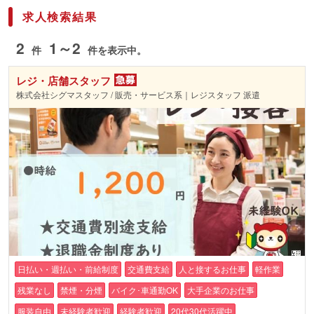
求人検索結果
2
1～2
件
件を表示中。
レジ・店舗スタッフ
株式会社シグマスタッフ / 販売・サービス系｜レジスタッフ 派遣
日払い・週払い・前給制度
交通費支給
人と接するお仕事
軽作業
残業なし
禁煙・分煙
バイク･車通勤OK
大手企業のお仕事
服装自由
未経験者歓迎
経験者歓迎
20代30代活躍中