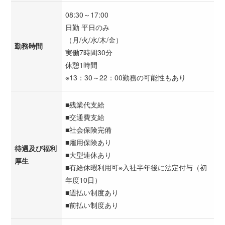
08:30～17:00
日勤 平日のみ
（月/火/水/木/金）
勤務時間
実働7時間30分
休憩1時間
※13：30～22：00勤務の可能性もあり
■残業代支給
■交通費支給
■社会保険完備
■雇用保険あり
待遇及び福利
■大型連休あり
厚生
■有給休暇利用可※入社半年後に法定付与（初
年度10日）
■週払い制度あり
■前払い制度あり