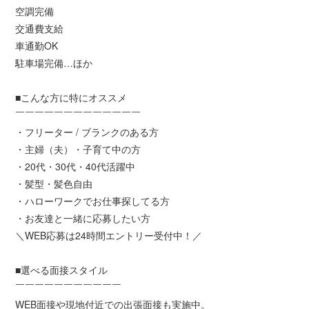
空調完備
交通費支給
車通勤OK
駐車場完備…ほか
■こんな方に特にオススメ
￣￣￣￣￣￣￣￣￣￣￣￣￣
・フリーター / ブランクのある方
・主婦（夫）・子育て中の方
・20代・30代・40代活躍中
・髪型・髪色自由
・ハローワークでお仕事探してる方
・お友達と一緒に応募したい方
＼WEB応募は24時間エントリー受付中！／
■選べる面接スタイル
￣￣￣￣￣￣￣￣￣￣￣
WEB面接や現地付近での出張面接も実施中。