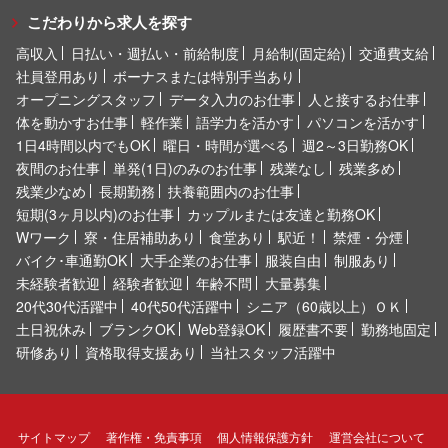
こだわりから求人を探す
高収入
日払い・週払い・前給制度
月給制(固定給)
交通費支給
社員登用あり
ボーナスまたは特別手当あり
オープニングスタッフ
データ入力のお仕事
人と接するお仕事
体を動かすお仕事
軽作業
語学力を活かす
パソコンを活かす
1日4時間以内でもOK
曜日・時間が選べる
週2～3日勤務OK
夜間のお仕事
単発(1日)のみのお仕事
残業なし
残業多め
残業少なめ
長期勤務
扶養範囲内のお仕事
短期(3ヶ月以内)のお仕事
カップルまたは友達と勤務OK
Wワーク
寮・住居補助あり
食堂あり
駅近！
禁煙・分煙
バイク･車通勤OK
大手企業のお仕事
服装自由
制服あり
未経験者歓迎
経験者歓迎
年齢不問
大量募集
20代30代活躍中
40代50代活躍中
シニア（60歳以上）ＯＫ
土日祝休み
ブランクOK
Web登録OK
履歴書不要
勤務地固定
研修あり
資格取得支援あり
当社スタッフ活躍中
サイトマップ
著作権・免責事項
個人情報保護方針
運営会社について