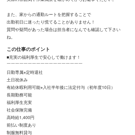
また、家からの通勤ルートを把握することで
出勤初日に迷ったり慌てることがありません！
質問や疑問があった場合は担当者になんでも確認して下さい
ね。
この仕事のポイント
■充実の福利厚生で安心して働けます！
￣￣￣￣￣￣￣￣￣￣￣￣￣￣￣￣￣￣
日勤専属※定時退社
土日祝休み
有給休暇利用可能※入社半年後に法定付与（初年度10日）
長期勤務可能
福利厚生充実
社会保険完備
高時給1,400円
前払い制度あり
制服無料貸与