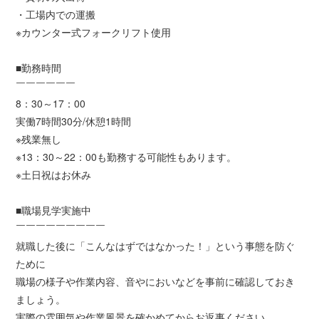
・工場内での運搬
※カウンター式フォークリフト使用
■勤務時間
￣￣￣￣￣￣
8：30～17：00
実働7時間30分/休憩1時間
※残業無し
※13：30～22：00も勤務する可能性もあります。
※土日祝はお休み
■職場見学実施中
￣￣￣￣￣￣￣￣￣
就職した後に「こんなはずではなかった！」という事態を防ぐ
ために
職場の様子や作業内容、音やにおいなどを事前に確認しておき
ましょう。
実際の雰囲気や作業風景を確かめてからお返事ください。