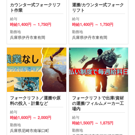
カウンター式フォークリフ
運搬/カウンター式フォーク
ト作業
リフト
給与
給与
時給
1,400円 ～
1,750円
時給
1,400円 ～
1,750円
勤務地
勤務地
兵庫県
伊丹市
東有岡
兵庫県
伊丹市
東有岡
フォークリフト／運搬や原
フォークリフトで出庫/資材
料の投入・計量など
の運搬/フィルムメーカー工
場内
給与
時給
1,600円 ～
2,000円
給与
時給
1,500円 ～
1,875円
勤務地
兵庫県
尼崎市
南塚口町
勤務地