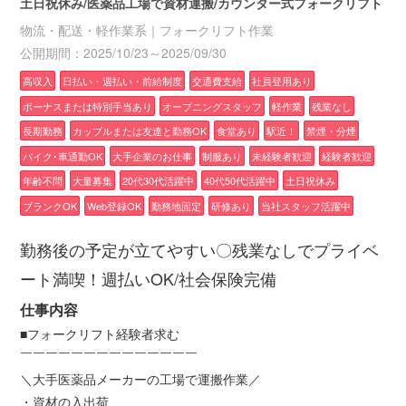
土日祝休み/医薬品工場で資材運搬/カウンター式フォークリフト
物流・配送・軽作業系｜フォークリフト作業
公開期間：2025/10/23～2025/09/30
高収入
日払い・週払い・前給制度
交通費支給
社員登用あり
ボーナスまたは特別手当あり
オープニングスタッフ
軽作業
残業なし
長期勤務
カップルまたは友達と勤務OK
食堂あり
駅近！
禁煙・分煙
バイク･車通勤OK
大手企業のお仕事
制服あり
未経験者歓迎
経験者歓迎
年齢不問
大量募集
20代30代活躍中
40代50代活躍中
土日祝休み
ブランクOK
Web登録OK
勤務地固定
研修あり
当社スタッフ活躍中
勤務後の予定が立てやすい〇残業なしでプライベ
ート満喫！週払いOK/社会保険完備
仕事内容
■フォークリフト経験者求む
￣￣￣￣￣￣￣￣￣￣￣￣￣￣
＼大手医薬品メーカーの工場で運搬作業／
・資材の入出荷