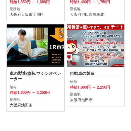
時給
1,350円 ～
1,688円
時給
1,400円 ～
1,750円
勤務地
勤務地
大阪府
大阪市淀川区
大阪府
池田市
豊島北
車の製造/塗装/マシンオペレ
自動車の製造
ーター
給与
時給
1,800円 ～
2,250円
給与
時給
1,800円 ～
2,250円
勤務地
大阪府
池田市
勤務地
大阪府
池田市