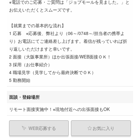
※電話でのご応募・ご質問は「ジョブモールを見ました。」と
お伝えいただくとスムーズです。
【就業までの基本的な流れ】
1 応募 ※応募後、弊社より（06～/0748～/担当者の携帯よ
り）お電話にてご連絡差し上げます。着信が残っていれば折
り返しいただけますと幸いです。
2 面接（大阪事業所）ほか出張面接/WEB面接ＯＫ！
3 採用（お仕事紹介）
4 職場見学（見学してから最終決断でＯＫ）
5 勤務開始
面談・登録場所
リモート面接実施中！※現地付近への出張面接もOK
WEB応募する
お気に入り