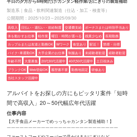
平日の夕方から6時間だけ/カンタン軽作業/おにぎりの製造補助
製造系｜食品・飲料関連製造（仕込・加工・検査等）
公開期間：2025/10/23～2025/09/30
高収入
日払い・週払い・前給制度
交通費支給
ボーナスまたは特別手当あり
体を動かすお仕事
軽作業
曜日・時間が選べる
残業少なめ
長期勤務
カップルまたは友達と勤務OK
Wワーク
食堂あり
駅近！
禁煙・分煙
バイク･車通勤OK
大手企業のお仕事
制服あり
未経験者歓迎
経験者歓迎
年齢不問
大量募集
20代30代活躍中
40代50代活躍中
土日祝休み
ブランクOK
Web登録OK
履歴書不要
勤務地固定
研修あり
当社スタッフ活躍中
アルバイトをお探しの方にもピッタリ案件「短時
間で高収入」20～50代幅広年代活躍
仕事内容
【大手食品メーカーでめっっちゃカンタン製造補助！】
￣￣￣￣￣￣￣￣￣￣￣￣￣￣￣￣￣￣￣￣￣￣￣￣￣￣
ファーストフードやスーパーで見かけるおにぎりなど、