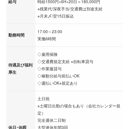
給与
時給1500円×6H×20日＝180,000円
※残業代/深夜手当/交通費は別途支給
※月末〆/翌15日振込
17:00～23:00
勤務時間
実働6時間
◇雇用保険
◇交通費規定支給 ※自転車貸与
待遇及び福利
◇作業服貸与
厚生
◇稼動分給与前払いOK
◇週払いOK※規定あり
土日祝
※土曜日出勤の場合もあり（会社カレンダー規
定）
完全週休二日制
休日･休暇
大型連休年間3回