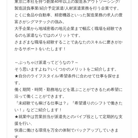
東京に本社を持つ創業40年以上の製造系アウトソーシング/
製造請負事業/紹介予定派遣/人材派遣業務を行う企業です。
とくに食品や自動車、精密機器といった製造業務の求人の豊
富さがシグマテックの強み。
大手企業から地域密着の地元企業まで幅広く職場を経験でき
るのも派遣ならではのメリットです。
さまざまな職場を経験することであなたのスキルに磨きがか
かるサポートをいたします！
～ぶっちゃけ派遣ってどうなの？～
そう思いますよね？いくつかのメリットをご紹介します。
★自分のライフスタイル/希望条件に合わせて仕事を探せま
す。
働く期間・時間・勤務地などを選ぶことができるため希望に
沿って働くことができます。
『未経験でも稼げる仕事は？』『希望通りのシフトで働きた
い！』などご紹介します！
★就業中は営業担当が派遣先とのパイプ役として定期的な支
援を行い、
快適に働ける環境を万全の体制でバックアップしていきま
す。