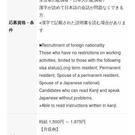
漢字が読めて日本語の会話が問題なくできる
方
応募資格・条
※漢字で記載された説明書を読む場合がありま
件
す
■Recruitment of foreign nationality
Those who have no restrictions on working
activities, limited to those with the following
visa status(Long term resident, Permanent
resident, Spouse of a permanent resident,
Spouse of a Japanese national)
Candidates who can read Kanji and speak
Japanese without problems.
※Able to read instructions written in kanji.
時給 1,500円 ～ 1,875円
【月収例】