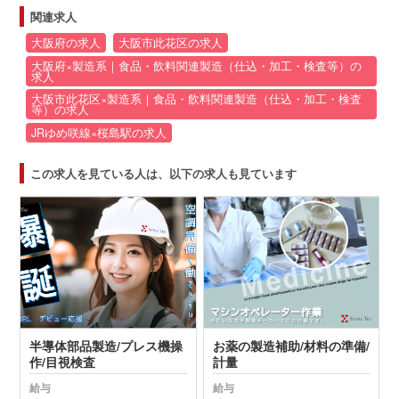
関連求人
大阪府の求人
大阪市此花区の求人
大阪府×製造系｜食品・飲料関連製造（仕込・加工・検査等）の
求人
大阪市此花区×製造系｜食品・飲料関連製造（仕込・加工・検査
等）の求人
JRゆめ咲線×桜島駅の求人
この求人を見ている人は、以下の求人も見ています
半導体部品製造/プレス機操
お薬の製造補助/材料の準備/
作/目視検査
計量
給与
給与