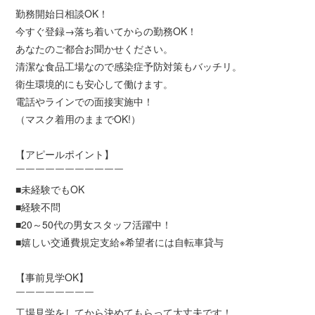
勤務開始日相談OK！
今すぐ登録→落ち着いてからの勤務OK！
あなたのご都合お聞かせください。
清潔な食品工場なので感染症予防対策もバッチリ。
衛生環境的にも安心して働けます。
電話やラインでの面接実施中！
（マスク着用のままでOK!）
【アピールポイント】
￣￣￣￣￣￣￣￣￣￣￣
■未経験でもOK
■経験不問
■20～50代の男女スタッフ活躍中！
■嬉しい交通費規定支給※希望者には自転車貸与
【事前見学OK】
￣￣￣￣￣￣￣￣
工場見学をしてから決めてもらって大丈夫です！