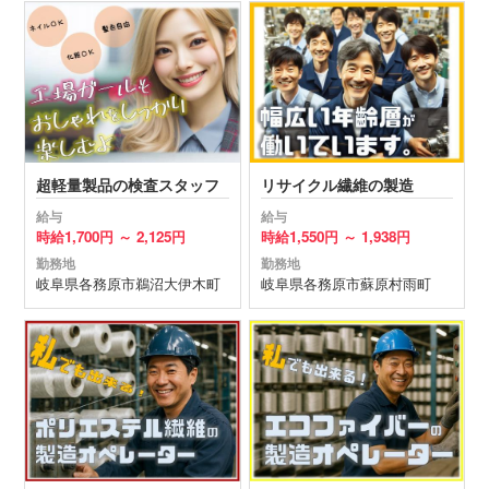
超軽量製品の検査スタッフ
リサイクル繊維の製造
給与
給与
時給
1,700円 ～
2,125円
時給
1,550円 ～
1,938円
勤務地
勤務地
岐阜県
各務原市
鵜沼大伊木町
岐阜県
各務原市
蘇原村雨町