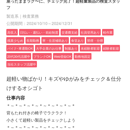
座ったままラク〜に、チェック完了！超軽量製品の検査スタッ
フ
製造系｜検査業務
公開期間：2024/10/10～2024/12/31
高収入
日払い・週払い・前給制度
交通費支給
社員登用あり
軽作業
残業少なめ
長期勤務
寮・住居補助あり
食堂あり
禁煙・分煙
バイク･車通勤OK
大手企業のお仕事
制服あり
未経験者歓迎
経験者歓迎
20代30代活躍中
ブランクOK
Web登録OK
勤務地固定
当社スタッフ活躍中
超軽い物ばかり！キズやゆがみをチェック＆仕分
けするオシゴト
仕事内容
＊～＊～＊～＊～＊～＊～＊～＊～＊
背もたれ付きの椅子でラクラク！
小さくて超軽い製品をチェックしよう
＊～＊～＊～＊～＊～＊～＊～＊～＊