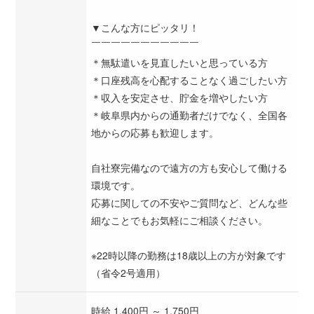
▼こんな方にピッタリ！
￣￣￣￣￣￣￣￣￣￣￣
＊無駄遣いを見直したいと思っている方
＊口座残高を心配することなく過ごしたい方
＊収入を安定させ、貯金を増やしたい方
＊岐阜県内からの通勤者だけでなく、全国各
地からの応募も歓迎します。
自社寮完備なので遠方の方も安心して働ける
環境です。
応募に関しての不安やご質問など、どんな些
細なことでもお気軽にご相談ください。
※22時以降の勤務は18歳以上の方が対象です
（省令2号適用）
時給 1,400円 ～ 1,750円