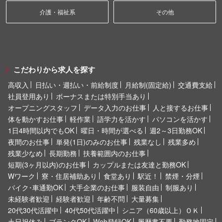
介護・福祉系
その他
こだわりから求人を探す
高収入
日払い・週払い・前給制度
月給制(固定給)
交通費支給
社員登用あり
ボーナスまたは特別手当あり
オープニングスタッフ
データ入力のお仕事
人と接するお仕事
体を動かすお仕事
軽作業
語学力を活かす
パソコンを活かす
1日4時間以内でもOK
曜日・時間が選べる
週2～3日勤務OK
夜間のお仕事
単発(1日)のみのお仕事
残業なし
残業多め
残業少なめ
長期勤務
扶養範囲内のお仕事
短期(3ヶ月以内)のお仕事
カップルまたは友達と勤務OK
Wワーク
寮・住居補助あり
食堂あり
駅近！
禁煙・分煙
バイク･車通勤OK
大手企業のお仕事
服装自由
制服あり
未経験者歓迎
経験者歓迎
年齢不問
大量募集
20代30代活躍中
40代50代活躍中
シニア（60歳以上）ＯＫ
土日祝休み
ブランクOK
Web登録OK
履歴書不要
勤務地固定