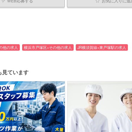
WEB応募する
お気に入り
に追
の他の求人
横浜市戸塚区×その他の求人
JR横須賀線×東戸塚駅の求人
も見ています