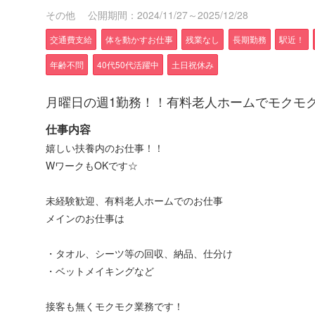
その他
公開期間：2024/11/27～2025/12/28
交通費支給
体を動かすお仕事
残業なし
長期勤務
駅近！
年齢不問
40代50代活躍中
土日祝休み
月曜日の週1勤務！！有料老人ホームでモクモ
仕事内容
嬉しい扶養内のお仕事！！
WワークもOKです☆
未経験歓迎、有料老人ホームでのお仕事
メインのお仕事は
・タオル、シーツ等の回収、納品、仕分け
・ベットメイキングなど
接客も無くモクモク業務です！