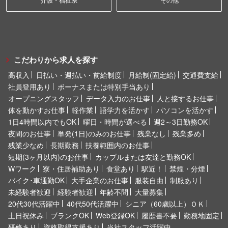
こだわりから求人を探す
高収入
日払い・週払い・前給制度
月給制(固定給)
交通費支給
社員登用あり
ボーナスまたは特別手当あり
オープニングスタッフ
データ入力のお仕事
人と接するお仕事
体を動かすお仕事
軽作業
語学力を活かす
パソコンを活かす
1日4時間以内でもOK
曜日・時間が選べる
週2～3日勤務OK
夜間のお仕事
単発(1日)のみのお仕事
残業なし
残業多め
残業少なめ
長期勤務
扶養範囲内のお仕事
短期(3ヶ月以内)のお仕事
カップルまたは友達と勤務OK
Wワーク
寮・住居補助あり
食堂あり
駅近！
禁煙・分煙
バイク･車通勤OK
大手企業のお仕事
服装自由
制服あり
未経験者歓迎
経験者歓迎
年齢不問
大量募集
20代30代活躍中
40代50代活躍中
シニア（60歳以上）ＯＫ
土日祝休み
ブランクOK
Web登録OK
履歴書不要
勤務地固定
研修あり
資格取得支援あり
当社スタッフ活躍中