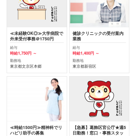
≪未経験OK◎≫大学病院で
健診クリニックの受付案内
外来受付事務＠1750円
業務
給与
給与
時給
1,750円 ～
時給
1,400円 ～
勤務地
勤務地
東京都
文京区
本郷
東京都
新宿区
≪時給1500円≫精神科でリ
【急募】葛飾区官公庁★週5
ハビリ助手の募集
日勤務！窓口・事務スタッ