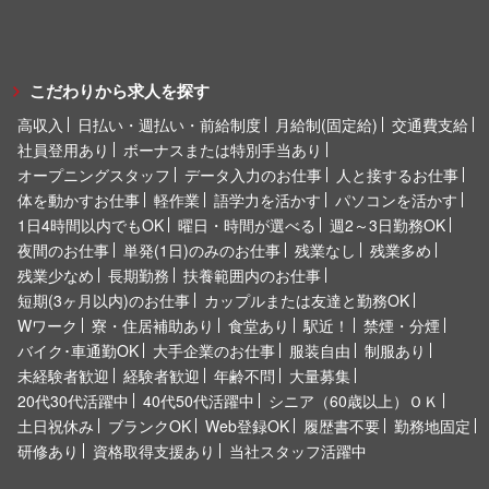
こだわりから求人を探す
高収入
日払い・週払い・前給制度
月給制(固定給)
交通費支給
社員登用あり
ボーナスまたは特別手当あり
オープニングスタッフ
データ入力のお仕事
人と接するお仕事
体を動かすお仕事
軽作業
語学力を活かす
パソコンを活かす
1日4時間以内でもOK
曜日・時間が選べる
週2～3日勤務OK
夜間のお仕事
単発(1日)のみのお仕事
残業なし
残業多め
残業少なめ
長期勤務
扶養範囲内のお仕事
短期(3ヶ月以内)のお仕事
カップルまたは友達と勤務OK
Wワーク
寮・住居補助あり
食堂あり
駅近！
禁煙・分煙
バイク･車通勤OK
大手企業のお仕事
服装自由
制服あり
未経験者歓迎
経験者歓迎
年齢不問
大量募集
20代30代活躍中
40代50代活躍中
シニア（60歳以上）ＯＫ
土日祝休み
ブランクOK
Web登録OK
履歴書不要
勤務地固定
研修あり
資格取得支援あり
当社スタッフ活躍中