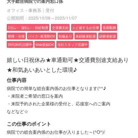
大手総合病院での案内窓口係
オフィス・事務系｜受付
公開期間：2025/10/08～2025/11/07
日払い・週払い・前給制度
交通費支給
人と接するお仕事
長期勤務
禁煙・分煙
バイク･車通勤OK
制服あり
未経験者歓迎
経験者歓迎
20代30代活躍中
Web登録OK
当社スタッフ活躍中
嬉しい日祝休み★車通勤可★交通費別途支給あり
★和気あいあいとした環境♪
仕事内容
病院での簡単な総合案内係のお仕事となります(^^♪
・来院者ご希望の窓口を案内
・来院予約された企業様の受付と、応接室へのご案内
などなど☆
この仕事のポイント
病院での総合案内係のお仕事が入りました～(^O^)/