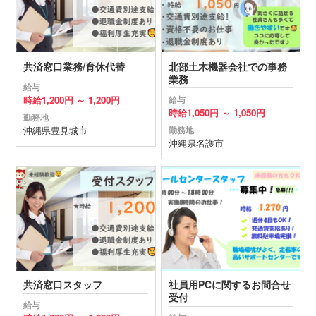
共済窓口業務/育休代替
北部土木機器会社での事務
業務
給与
時給
1,200円 ～
1,200円
給与
時給
1,050円 ～
1,050円
勤務地
沖縄県
豊見城市
勤務地
沖縄県
名護市
共済窓口スタッフ
社員用PCに関するお問合せ
受付
給与