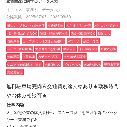
家電商品に関するデータ入力
オフィス・事務系｜データ入力
公開期間：2025/07/07～2025/09/30
日払い・週払い・前給制度
交通費支給
人と接するお仕事
パソコンを活かす
1日4時間以内でもOK
曜日・時間が選べる
週2～3日勤務OK
残業なし
長期勤務
カップルまたは友達と勤務OK
Wワーク
禁煙・分煙
バイク･車通勤OK
大手企業のお仕事
服装自由
未経験者歓迎
経験者歓迎
年齢不問
大量募集
20代30代活躍中
40代50代活躍中
シニア（60歳以上）ＯＫ
土日祝休み
ブランクOK
Web登録OK
履歴書不要
勤務地固定
無料駐車場完備＆交通費別途支給あり★勤務時間
やお休み相談可★
仕事内容
大手家電企業の購入者様へ スムーズ商品を届ける為のバック
ヤード業務です♪
●主なお仕事内容