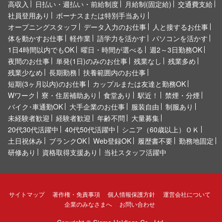
高収入
日払い・週払い・前給制度
月給制(固定給)
交通費支給
社員登用あり
ボーナスまたは特別手当あり
オープニングスタッフ
データ入力のお仕事
人と接するお仕事
体を動かすお仕事
軽作業
語学力を活かす
パソコンを活かす
1日4時間以内でもOK
曜日・時間が選べる
週2～3日勤務OK
夜間のお仕事
単発(1日)のみのお仕事
残業なし
残業多め
残業少なめ
長期勤務
扶養範囲内のお仕事
短期(3ヶ月以内)のお仕事
カップルまたは友達と勤務OK
Wワーク
寮・住居補助あり
食堂あり
駅近！
禁煙・分煙
バイク･車通勤OK
大手企業のお仕事
服装自由
制服あり
未経験者歓迎
経験者歓迎
年齢不問
大量募集
20代30代活躍中
40代50代活躍中
シニア（60歳以上）ＯＫ
土日祝休み
ブランクOK
Web登録OK
履歴書不要
勤務地固定
研修あり
資格取得支援あり
当社スタッフ活躍中
サイトマップ
著作権・免責事項
個人情報保護方針
運営会社について
企業のみなさまへ
お問い合わせ