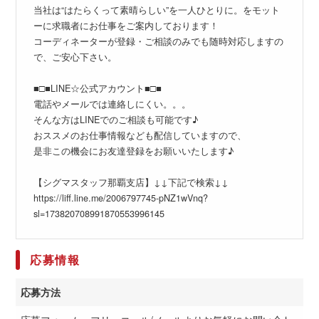
当社は“はたらくって素晴らしい”を一人ひとりに。をモット
ーに求職者にお仕事をご案内しております！
コーディネーターが登録・ご相談のみでも随時対応しますの
で、ご安心下さい。
■□■LINE☆公式アカウント■□■
電話やメールでは連絡しにくい。。。
そんな方はLINEでのご相談も可能です♪
おススメのお仕事情報なども配信していますので、
是非この機会にお友達登録をお願いいたします♪
【シグマスタッフ那覇支店】↓↓下記で検索↓↓
https://liff.line.me/2006797745-pNZ1wVnq?
sl=173820708991870553996145
応募情報
応募方法