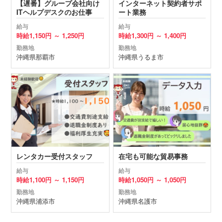
【遅番】グループ会社向け
インターネット契約者サポ
ITヘルプデスクのお仕事
ート業務
給与
給与
時給
1,150円 ～
1,250円
時給
1,300円 ～
1,400円
勤務地
勤務地
沖縄県
那覇市
沖縄県
うるま市
レンタカー受付スタッフ
在宅も可能な貿易事務
給与
給与
時給
1,100円 ～
1,150円
時給
1,050円 ～
1,050円
勤務地
勤務地
沖縄県
浦添市
沖縄県
名護市