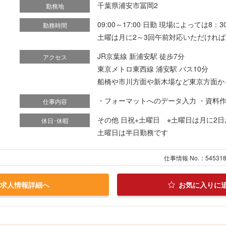
千葉県浦安市冨岡2
勤務地
09:00～17:00 日勤 現場によっては8：30
勤務時間
土曜は月に2～3回午前対応いただけれ
JR京葉線 新浦安駅 徒歩7分
アクセス
東京メトロ東西線 浦安駅 バス10分
船橋や市川方面や新木場など東京方面か
・フォーマットへのデータ入力 ・資料作成
仕事内容
その他 日祝+土曜日 ※土曜日は月に2
休日･休暇
土曜日は半日勤務です
仕事情報 No.：54531
求人情報詳細へ
お気に入りに