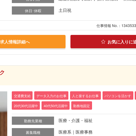
土日祝
休日･休暇
仕事情報 No.：134353
求人情報詳細へ
お気に入りに
ク
交通費支給
データ入力のお仕事
人と接するお仕事
パソコンを活かす
20代30代活躍中
40代50代活躍中
勤務地固定
医療・介護・福祉
勤務先業種
医療系｜医療事務
募集職種