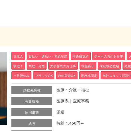
高収入
日払い・週払い・前給制度
交通費支給
データ入力のお仕事
駅近！
禁煙・分煙
大手企業のお仕事
制服あり
未経験者歓迎
経験
土日祝休み
ブランクOK
Web登録OK
勤務地固定
当社スタッフ活躍
医療・介護・福祉
勤務先業種
医療系｜医療事務
募集職種
派遣
雇用形態
時給 1,450円～
給与