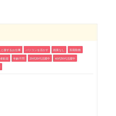
人と接するお仕事
パソコンを活かす
残業なし
長期勤務
者歓迎
年齢不問
20代30代活躍中
40代50代活躍中
中