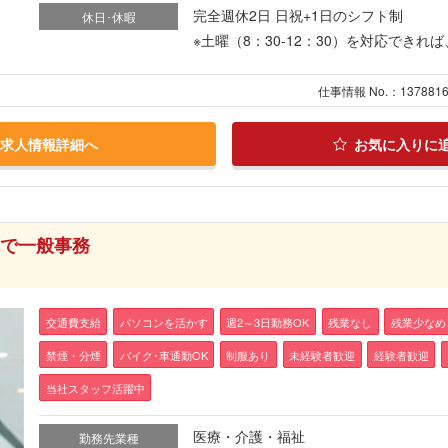
完全週休2日 日祝+1日のシフト制
休日･休暇
※土曜（8：30-12：30）を対応でき
仕事情報 No.：137881
求人情報詳細へ
お気に入りに
院で一般事務
交通費支給
パソコンを活かす
週2～3日勤務OK
残業なし
残業少なめ
禁煙・分煙
バイク･車通勤OK
制服あり
未経験者歓迎
経験者歓迎
当社スタッフ活躍中
医療・介護・福祉
勤務先業種