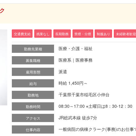
ク
交通費支給
残業なし
長期勤務
禁煙・分煙
制服あり
未経験者歓迎
医療・介護・福祉
勤務先業種
医療系｜医療事務
募集職種
派遣
雇用形態
時給 1,450円～
給与
千葉県千葉市稲毛区小仲台
勤務地
08:30～17:00 ※土曜日は8：30-12：30
勤務時間
JR総武本線 徒歩7分
アクセス
一般病院の病棟クラーク(事務)のお仕事で
仕事内容