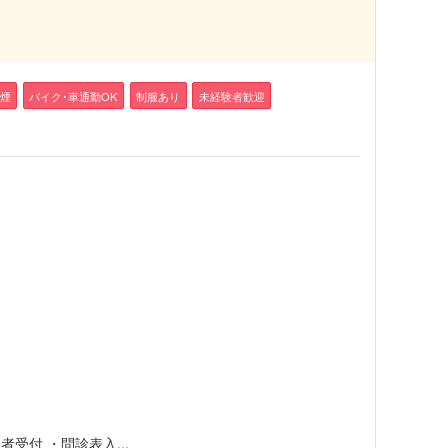
煙
バイク･車通勤OK
制服あり
未経験者歓迎
受付 ・問診表入...