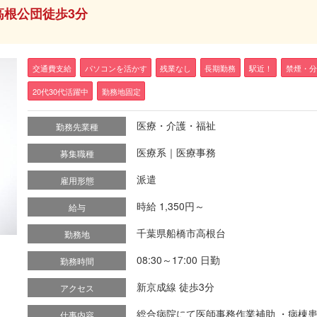
高根公団徒歩3分
交通費支給
パソコンを活かす
残業なし
長期勤務
駅近！
禁煙・分
20代30代活躍中
勤務地固定
医療・介護・福祉
勤務先業種
医療系｜医療事務
募集職種
派遣
雇用形態
時給 1,350円～
給与
千葉県船橋市高根台
勤務地
08:30～17:00 日勤
勤務時間
新京成線 徒歩3分
アクセス
総合病院にて医師事務作業補助 ・病棟患者
仕事内容