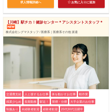
求人情報詳細へ
お気に入りに追加
【川崎】駅チカ！健診センター＊アシスタントスタッフ＊
株式会社シグマスタッフ / 医療系｜医療系その他 派遣
交通費支給
人と接するお仕事
体を動かすお仕事
軽作業
残業少なめ
長期勤務
駅近！
禁煙・分煙
大手企業のお仕事
制服あり
未経験者歓迎
経験者歓迎
20代30代活躍中