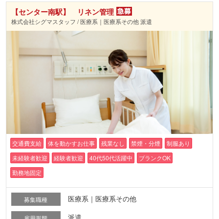
【センター南駅】 リネン管理
株式会社シグマスタッフ / 医療系｜医療系その他 派遣
交通費支給
体を動かすお仕事
残業なし
禁煙・分煙
制服あり
未経験者歓迎
経験者歓迎
40代50代活躍中
ブランクOK
勤務地固定
医療系｜医療系その他
募集職種
派遣
雇用形態