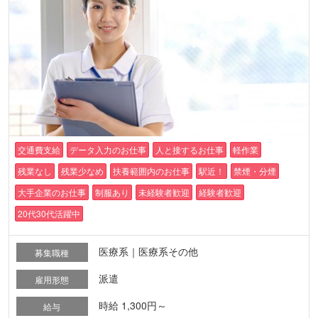
交通費支給
データ入力のお仕事
人と接するお仕事
軽作業
残業なし
残業少なめ
扶養範囲内のお仕事
駅近！
禁煙・分煙
大手企業のお仕事
制服あり
未経験者歓迎
経験者歓迎
20代30代活躍中
医療系｜医療系その他
募集職種
派遣
雇用形態
時給 1,300円～
給与