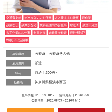
交通費支給
データ入力のお仕事
人と接するお仕事
軽作業
残業なし
残業少なめ
扶養範囲内のお仕事
駅近！
禁煙・分煙
大手企業のお仕事
制服あり
未経験者歓迎
経験者歓迎
20代30代活躍中
医療系｜医療系その他
募集職種
派遣
雇用形態
時給 1,300円～
給与
神奈川県横浜市西区
勤務地
仕事情報 No.：1381817
情報更新日 2026/08/03
公開期間：2026/08/03～2026/11/10