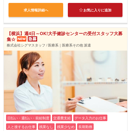
求人情報詳細へ
お気に入りに追加
【横浜】週4日～OK!大手健診センターの受付スタッフ大募
集☆
株式会社シグマスタッフ / 医療系｜医療系その他 派遣
日払い・週払い・前給制度
交通費支給
データ入力のお仕事
人と接するお仕事
残業なし
残業少なめ
長期勤務