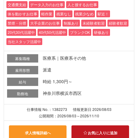
交通費支給
データ入力のお仕事
人と接するお仕事
体を動かすお仕事
軽作業
残業なし
残業少なめ
駅近！
禁煙・分煙
大手企業のお仕事
制服あり
未経験者歓迎
経験者歓迎
20代30代活躍中
40代50代活躍中
ブランクOK
研修あり
当社スタッフ活躍中
医療系｜医療系その他
募集職種
派遣
雇用形態
時給 1,300円～
給与
神奈川県横浜市西区
勤務地
仕事情報 No.：1382273
情報更新日 2026/08/03
公開期間：2026/08/03～2026/11/10
求人情報詳細へ
お気に入りに追加