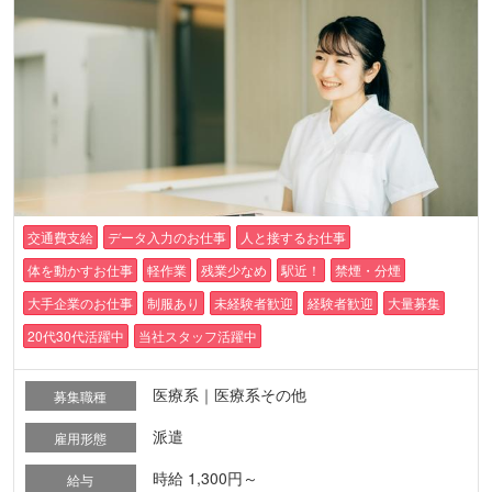
交通費支給
データ入力のお仕事
人と接するお仕事
体を動かすお仕事
軽作業
残業少なめ
駅近！
禁煙・分煙
大手企業のお仕事
制服あり
未経験者歓迎
経験者歓迎
大量募集
20代30代活躍中
当社スタッフ活躍中
医療系｜医療系その他
募集職種
派遣
雇用形態
時給 1,300円～
給与