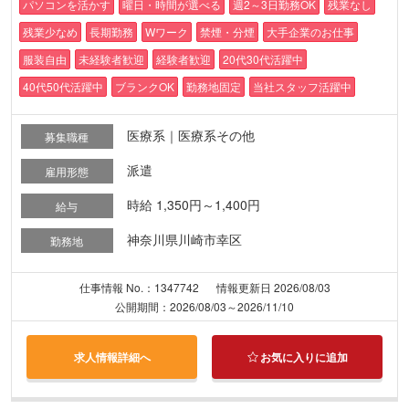
パソコンを活かす
曜日・時間が選べる
週2～3日勤務OK
残業なし
残業少なめ
長期勤務
Wワーク
禁煙・分煙
大手企業のお仕事
服装自由
未経験者歓迎
経験者歓迎
20代30代活躍中
40代50代活躍中
ブランクOK
勤務地固定
当社スタッフ活躍中
医療系｜医療系その他
募集職種
派遣
雇用形態
時給 1,350円～1,400円
給与
神奈川県川崎市幸区
勤務地
仕事情報 No.：1347742
情報更新日 2026/08/03
公開期間：2026/08/03～2026/11/10
求人情報詳細へ
お気に入りに追加