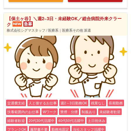
【保土ヶ谷】＼週2~3日・未経験OK／総合病院外来クラー
ク
株式会社シグマスタッフ / 医療系｜医療系その他 派遣
交通費支給
人と接するお仕事
週2～3日勤務OK
残業なし
長期勤務
扶養範囲内のお仕事
Wワーク
禁煙・分煙
制服あり
未経験者歓迎
経験者歓迎
20代30代活躍中
40代50代活躍中
土日祝休み
ブランクOK
履歴書不要
勤務地固定
当社スタッフ活躍中