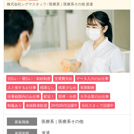
株式会社シグマスタッフ / 医療系｜医療系その他 派遣
日払い・週払い・前給制度
交通費支給
データ入力のお仕事
人と接するお仕事
残業なし
残業少なめ
長期勤務
扶養範囲内のお仕事
駅近！
禁煙・分煙
大手企業のお仕事
制服あり
未経験者歓迎
20代30代活躍中
当社スタッフ活躍中
医療系｜医療系その他
募集職種
派遣
雇用形態