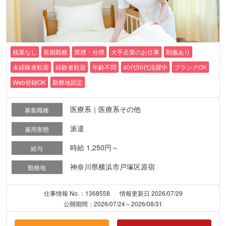
残業なし
長期勤務
禁煙・分煙
大手企業のお仕事
制服あり
未経験者歓迎
経験者歓迎
年齢不問
40代50代活躍中
ブランクOK
Web登録OK
勤務地固定
医療系｜医療系その他
募集職種
派遣
雇用形態
時給 1,250円～
給与
神奈川県横浜市戸塚区原宿
勤務地
仕事情報 No.：1368558
情報更新日 2026/07/29
公開期間：2026/07/24～2026/08/31