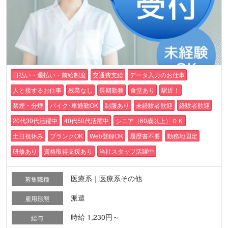
日払い・週払い・前給制度
交通費支給
データ入力のお仕事
人と接するお仕事
残業なし
長期勤務
食堂あり
駅近！
禁煙・分煙
バイク･車通勤OK
制服あり
未経験者歓迎
経験者歓迎
20代30代活躍中
40代50代活躍中
シニア（60歳以上）ＯＫ
土日祝休み
ブランクOK
Web登録OK
履歴書不要
勤務地固定
研修あり
資格取得支援あり
当社スタッフ活躍中
医療系｜医療系その他
募集職種
派遣
雇用形態
時給 1,230円～
給与