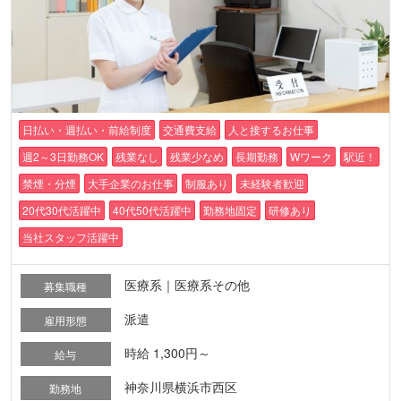
日払い・週払い・前給制度
交通費支給
人と接するお仕事
週2～3日勤務OK
残業なし
残業少なめ
長期勤務
Wワーク
駅近！
禁煙・分煙
大手企業のお仕事
制服あり
未経験者歓迎
20代30代活躍中
40代50代活躍中
勤務地固定
研修あり
当社スタッフ活躍中
医療系｜医療系その他
募集職種
派遣
雇用形態
時給 1,300円～
給与
神奈川県横浜市西区
勤務地