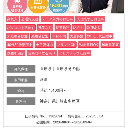
高収入
交通費支給
データ入力のお仕事
人と接するお仕事
パソコンを活かす
残業なし
長期勤務
駅近！
制服あり
未経験者歓迎
経験者歓迎
年齢不問
大量募集
20代30代活躍中
40代50代活躍中
土日祝休み
ブランクOK
Web登録OK
履歴書不要
勤務地固定
資格取得支援あり
当社スタッフ活躍中
医療系｜医療系その他
募集職種
派遣
雇用形態
時給 1,400円～
給与
神奈川県川崎市多摩区
勤務地
仕事情報 No.：1382694
情報更新日 2026/08/04
公開期間：2026/08/04～2026/09/04