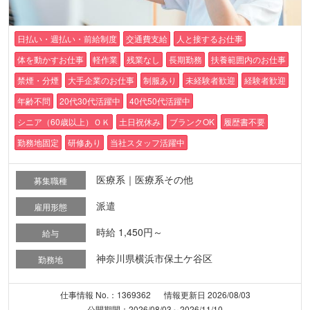
日払い・週払い・前給制度
交通費支給
人と接するお仕事
体を動かすお仕事
軽作業
残業なし
長期勤務
扶養範囲内のお仕事
禁煙・分煙
大手企業のお仕事
制服あり
未経験者歓迎
経験者歓迎
年齢不問
20代30代活躍中
40代50代活躍中
シニア（60歳以上）ＯＫ
土日祝休み
ブランクOK
履歴書不要
勤務地固定
研修あり
当社スタッフ活躍中
医療系｜医療系その他
募集職種
派遣
雇用形態
時給 1,450円～
給与
神奈川県横浜市保土ケ谷区
勤務地
仕事情報 No.：1369362
情報更新日 2026/08/03
公開期間：2026/08/03～2026/11/10