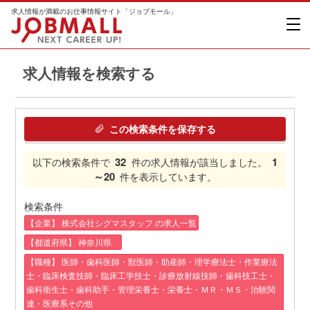
求人情報が満載のお仕事情報サイト「ジョブモール」
求人情報を検索する
この検索条件を保存する
32
1
以下の検索条件で
件の求人情報が該当しました。
～20
件を表示しています。
検索条件
【企業】 株式会社シグマスタッフ の求人一覧
【都道府県】 神奈川県
【職種】 医師・歯科医師・獣医師・助産師・理学療法士・作業療法
士・臨床検査技師・臨床工学技士・診療放射線技師・歯科技工士・
歯科衛生士・歯科助手・管理栄養士・栄養士・ＭＲ・ＭＳ・治験関
連・医療系その他