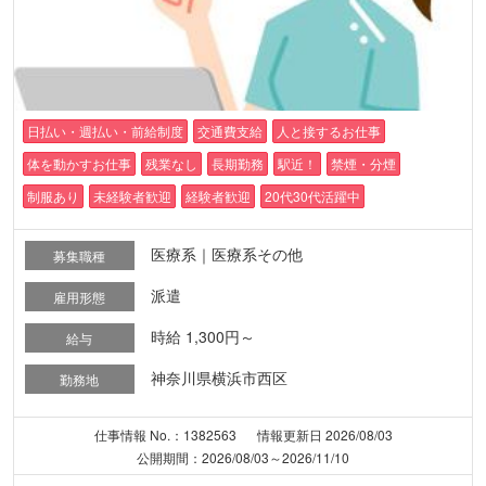
日払い・週払い・前給制度
交通費支給
人と接するお仕事
体を動かすお仕事
残業なし
長期勤務
駅近！
禁煙・分煙
制服あり
未経験者歓迎
経験者歓迎
20代30代活躍中
医療系｜医療系その他
募集職種
派遣
雇用形態
時給 1,300円～
給与
神奈川県横浜市西区
勤務地
仕事情報 No.：1382563
情報更新日 2026/08/03
公開期間：2026/08/03～2026/11/10