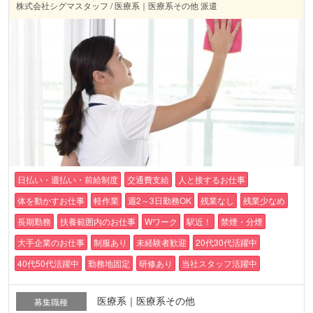
株式会社シグマスタッフ / 医療系｜医療系その他 派遣
日払い・週払い・前給制度
交通費支給
人と接するお仕事
体を動かすお仕事
軽作業
週2～3日勤務OK
残業なし
残業少なめ
長期勤務
扶養範囲内のお仕事
Wワーク
駅近！
禁煙・分煙
大手企業のお仕事
制服あり
未経験者歓迎
20代30代活躍中
40代50代活躍中
勤務地固定
研修あり
当社スタッフ活躍中
医療系｜医療系その他
募集職種