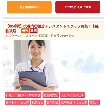
求人情報詳細へ
お気に入りに追加
【横浜駅】扶養内◎健診アシスタントスタッフ募集！未経
験歓迎！
株式会社シグマスタッフ / 医療系｜医療系その他 派遣
日払い・週払い・前給制度
交通費支給
人と接するお仕事
体を動かすお仕事
残業なし
長期勤務
扶養範囲内のお仕事
駅近！