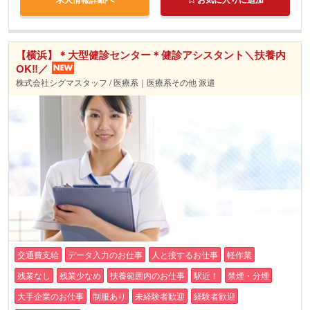
【横浜】＊大型健診センター＊健診アシスタント＼扶養内
OK‼／
株式会社シグマスタッフ / 医療系｜医療系その他 派遣
交通費支給
データ入力のお仕事
人と接するお仕事
軽作業
残業なし
残業少なめ
扶養範囲内のお仕事
駅近！
禁煙・分煙
大手企業のお仕事
制服あり
未経験者歓迎
経験者歓迎