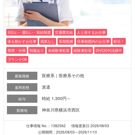
日払い・週払い・前給制度
交通費支給
人と接するお仕事
体を動かすお仕事
残業なし
長期勤務
扶養範囲内のお仕事
駅近！
禁煙・分煙
制服あり
未経験者歓迎
経験者歓迎
20代30代活躍中
ブランクOK
医療系｜医療系その他
募集職種
派遣
雇用形態
時給 1,300円～
給与
神奈川県横浜市西区
勤務地
仕事情報 No.：1382562
情報更新日 2026/08/03
公開期間：2026/08/03～2026/11/10