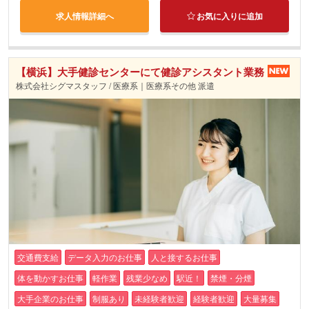
求人情報詳細へ
お気に入りに追加
【横浜】大手健診センターにて健診アシスタント業務
株式会社シグマスタッフ / 医療系｜医療系その他 派遣
交通費支給
データ入力のお仕事
人と接するお仕事
体を動かすお仕事
軽作業
残業少なめ
駅近！
禁煙・分煙
大手企業のお仕事
制服あり
未経験者歓迎
経験者歓迎
大量募集