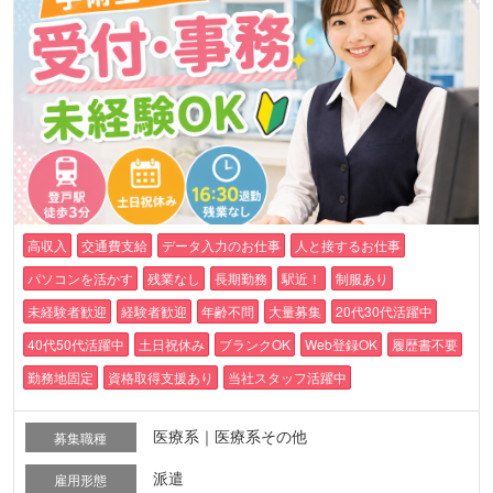
高収入
交通費支給
データ入力のお仕事
人と接するお仕事
パソコンを活かす
残業なし
長期勤務
駅近！
制服あり
未経験者歓迎
経験者歓迎
年齢不問
大量募集
20代30代活躍中
40代50代活躍中
土日祝休み
ブランクOK
Web登録OK
履歴書不要
勤務地固定
資格取得支援あり
当社スタッフ活躍中
医療系｜医療系その他
募集職種
派遣
雇用形態