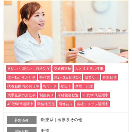
日払い・週払い・前給制度
交通費支給
人と接するお仕事
体を動かすお仕事
軽作業
週2～3日勤務OK
残業なし
長期勤務
扶養範囲内のお仕事
Wワーク
駅近！
禁煙・分煙
大手企業のお仕事
制服あり
未経験者歓迎
20代30代活躍中
40代50代活躍中
勤務地固定
研修あり
当社スタッフ活躍中
医療系｜医療系その他
募集職種
派遣
雇用形態