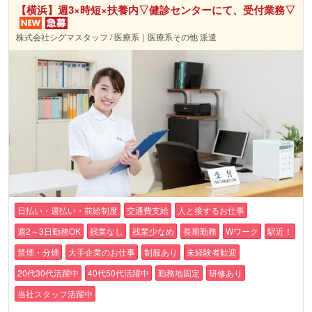
【横浜】週3×時短×扶養内▽健診センターにて、受付業務▽
株式会社シグマスタッフ / 医療系｜医療系その他 派遣
日払い・週払い・前給制度
交通費支給
人と接するお仕事
週2～3日勤務OK
残業なし
残業少なめ
長期勤務
Wワーク
駅近！
禁煙・分煙
大手企業のお仕事
制服あり
未経験者歓迎
20代30代活躍中
40代50代活躍中
勤務地固定
研修あり
当社スタッフ活躍中