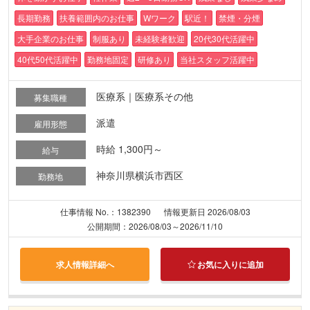
長期勤務
扶養範囲内のお仕事
Wワーク
駅近！
禁煙・分煙
大手企業のお仕事
制服あり
未経験者歓迎
20代30代活躍中
40代50代活躍中
勤務地固定
研修あり
当社スタッフ活躍中
医療系｜医療系その他
募集職種
派遣
雇用形態
時給 1,300円～
給与
神奈川県横浜市西区
勤務地
仕事情報 No.：1382390
情報更新日 2026/08/03
公開期間：2026/08/03～2026/11/10
求人情報詳細へ
お気に入りに追加