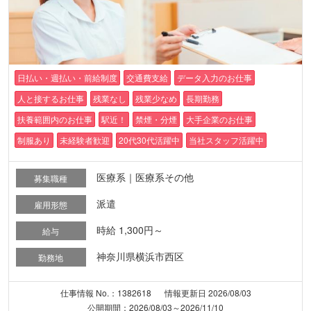
日払い・週払い・前給制度
交通費支給
データ入力のお仕事
人と接するお仕事
残業なし
残業少なめ
長期勤務
扶養範囲内のお仕事
駅近！
禁煙・分煙
大手企業のお仕事
制服あり
未経験者歓迎
20代30代活躍中
当社スタッフ活躍中
医療系｜医療系その他
募集職種
派遣
雇用形態
時給 1,300円～
給与
神奈川県横浜市西区
勤務地
仕事情報 No.：1382618
情報更新日 2026/08/03
公開期間：2026/08/03～2026/11/10