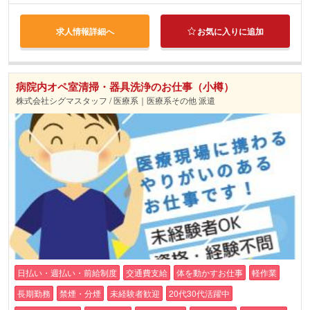
求人情報詳細へ
お気に入りに追加
病院内オペ室清掃・器具洗浄のお仕事（小樽）
株式会社シグマスタッフ / 医療系｜医療系その他 派遣
日払い・週払い・前給制度
交通費支給
体を動かすお仕事
軽作業
長期勤務
禁煙・分煙
未経験者歓迎
20代30代活躍中