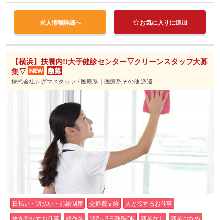
求人情報詳細へ
お気に入りに追加
【横浜】扶養内!!大手健診センター▽クリーンスタッフ大募
集▽
株式会社シグマスタッフ / 医療系｜医療系その他 派遣
日払い・週払い・前給制度
交通費支給
人と接するお仕事
体を動かすお仕事
軽作業
週2～3日勤務OK
残業なし
残業少なめ