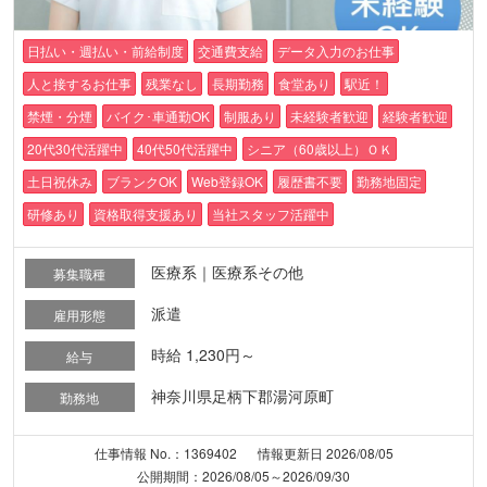
日払い・週払い・前給制度
交通費支給
データ入力のお仕事
人と接するお仕事
残業なし
長期勤務
食堂あり
駅近！
禁煙・分煙
バイク･車通勤OK
制服あり
未経験者歓迎
経験者歓迎
20代30代活躍中
40代50代活躍中
シニア（60歳以上）ＯＫ
土日祝休み
ブランクOK
Web登録OK
履歴書不要
勤務地固定
研修あり
資格取得支援あり
当社スタッフ活躍中
医療系｜医療系その他
募集職種
派遣
雇用形態
時給 1,230円～
給与
神奈川県足柄下郡湯河原町
勤務地
仕事情報 No.：1369402
情報更新日 2026/08/05
公開期間：2026/08/05～2026/09/30