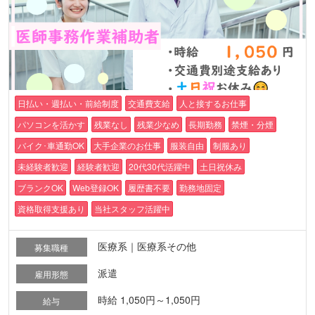
日払い・週払い・前給制度
交通費支給
人と接するお仕事
パソコンを活かす
残業なし
残業少なめ
長期勤務
禁煙・分煙
バイク･車通勤OK
大手企業のお仕事
服装自由
制服あり
未経験者歓迎
経験者歓迎
20代30代活躍中
土日祝休み
ブランクOK
Web登録OK
履歴書不要
勤務地固定
資格取得支援あり
当社スタッフ活躍中
医療系｜医療系その他
募集職種
派遣
雇用形態
時給 1,050円～1,050円
給与