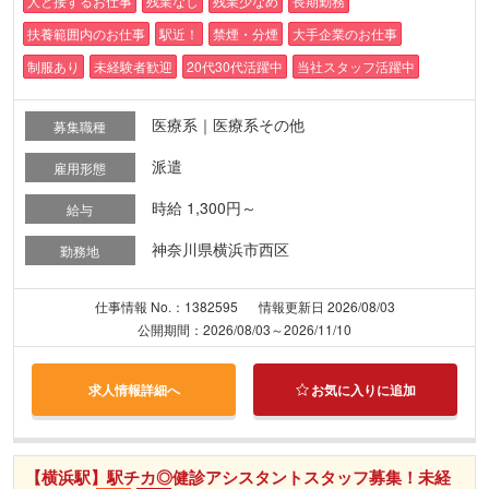
人と接するお仕事
残業なし
残業少なめ
長期勤務
扶養範囲内のお仕事
駅近！
禁煙・分煙
大手企業のお仕事
制服あり
未経験者歓迎
20代30代活躍中
当社スタッフ活躍中
医療系｜医療系その他
募集職種
派遣
雇用形態
時給 1,300円～
給与
神奈川県横浜市西区
勤務地
仕事情報 No.：1382595
情報更新日 2026/08/03
公開期間：2026/08/03～2026/11/10
求人情報詳細へ
お気に入りに追加
【横浜駅】駅チカ◎健診アシスタントスタッフ募集！未経