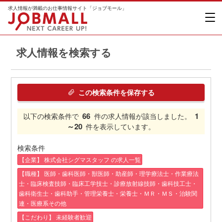
求人情報が満載のお仕事情報サイト「ジョブモール」
求人情報を検索する
この検索条件を保存する
66
1
以下の検索条件で
件の求人情報が該当しました。
～20
件を表示しています。
検索条件
【企業】 株式会社シグマスタッフ の求人一覧
【職種】 医師・歯科医師・獣医師・助産師・理学療法士・作業療法
士・臨床検査技師・臨床工学技士・診療放射線技師・歯科技工士・
歯科衛生士・歯科助手・管理栄養士・栄養士・ＭＲ・ＭＳ・治験関
連・医療系その他
【こだわり】 未経験者歓迎