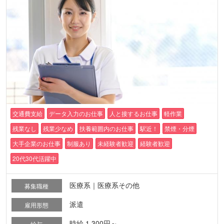
交通費支給
データ入力のお仕事
人と接するお仕事
軽作業
残業なし
残業少なめ
扶養範囲内のお仕事
駅近！
禁煙・分煙
大手企業のお仕事
制服あり
未経験者歓迎
経験者歓迎
20代30代活躍中
医療系｜医療系その他
募集職種
派遣
雇用形態
時給 1,300円～
給与