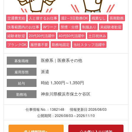
交通費支給
人と接するお仕事
週2～3日勤務OK
残業なし
長期勤務
扶養範囲内のお仕事
Wワーク
禁煙・分煙
制服あり
未経験者歓迎
経験者歓迎
20代30代活躍中
40代50代活躍中
土日祝休み
ブランクOK
履歴書不要
勤務地固定
当社スタッフ活躍中
医療系｜医療系その他
募集職種
派遣
雇用形態
時給 1,300円～1,350円
給与
神奈川県横浜市保土ケ谷区
勤務地
仕事情報 No.：1382148
情報更新日 2026/08/03
公開期間：2026/08/03～2026/11/10
求人情報詳細へ
お気に入りに追加