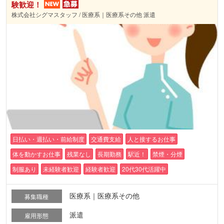
験歓迎！
株式会社シグマスタッフ / 医療系｜医療系その他 派遣
日払い・週払い・前給制度
交通費支給
人と接するお仕事
体を動かすお仕事
残業なし
長期勤務
駅近！
禁煙・分煙
制服あり
未経験者歓迎
経験者歓迎
20代30代活躍中
医療系｜医療系その他
募集職種
派遣
雇用形態