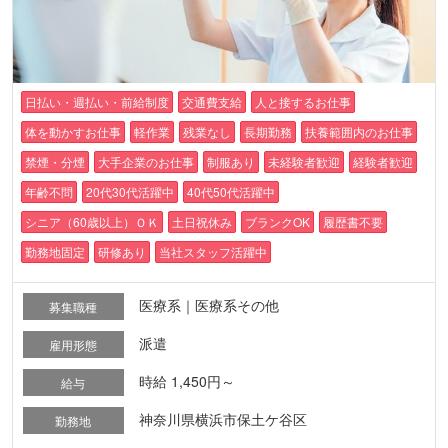
日払い・週払い・前給制度
交通費支給
人と接するお仕事
体を動かすお仕事
軽作業
残業なし
長期勤務
扶養範囲内のお仕事
禁煙・分煙
大手企業のお仕事
制服あり
未経験者歓迎
経験者歓迎
年齢不問
20代30代活躍中
40代50代活躍中
シニア（60歳以上）ＯＫ
土日祝休み
ブランクOK
履歴書不要
勤務地固定
研修あり
当社スタッフ活躍中
医療系｜医療系その他
募集職種
派遣
雇用形態
時給 1,450円～
給与
神奈川県横浜市保土ケ谷区
勤務地