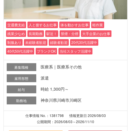
交通費支給
人と接するお仕事
体を動かすお仕事
軽作業
残業少なめ
長期勤務
駅近！
禁煙・分煙
大手企業のお仕事
制服あり
未経験者歓迎
経験者歓迎
20代30代活躍中
40代50代活躍中
ブランクOK
当社スタッフ活躍中
医療系｜医療系その他
募集職種
派遣
雇用形態
時給 1,300円～
給与
神奈川県川崎市川崎区
勤務地
仕事情報 No.：1381798
情報更新日 2026/08/03
公開期間：2026/08/03～2026/11/10