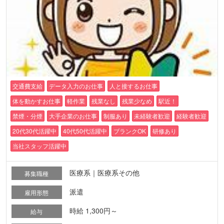
交通費支給
データ入力のお仕事
人と接するお仕事
体を動かすお仕事
軽作業
残業なし
残業少なめ
駅近！
禁煙・分煙
大手企業のお仕事
制服あり
未経験者歓迎
経験者歓迎
20代30代活躍中
40代50代活躍中
ブランクOK
研修あり
当社スタッフ活躍中
医療系｜医療系その他
募集職種
派遣
雇用形態
時給 1,300円～
給与